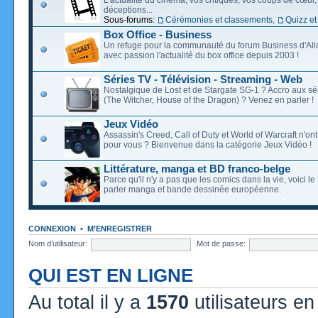
déceptions...
Sous-forums:
Cérémonies et classements
,
Quizz et
Box Office - Business
Un refuge pour la communauté du forum Business d'Allo
avec passion l'actualité du box office depuis 2003 !
Séries TV - Télévision - Streaming - Web
Nostalgique de Lost et de Stargate SG-1 ? Accro aux s
(The Witcher, House of the Dragon) ? Venez en parler !
Jeux Vidéo
Assassin's Creed, Call of Duty et World of Warcraft n'on
pour vous ? Bienvenue dans la catégorie Jeux Vidéo !
Littérature, manga et BD franco-belge
Parce qu'il n'y a pas que les comics dans la vie, voici l
parler manga et bande dessinée européenne.
CONNEXION
•
M’ENREGISTRER
Nom d’utilisateur:
Mot de passe:
QUI EST EN LIGNE
Au total il y a
1570
utilisateurs en 