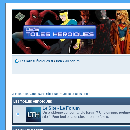
LesToilesHéroïques.fr
‹
Index du forum
Voir les messages sans réponses
•
Voir les sujets actifs
LES TOILES HÉROÏQUES
Le Site - Le Forum
Un problème concernant le forum ? Une critique pertine
site ? Pour tout cela et plus encore, c'est ici !