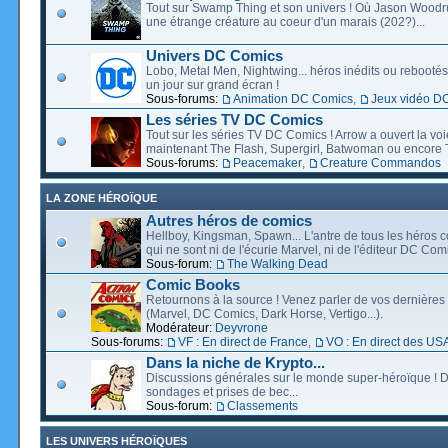
Tout sur Swamp Thing et son univers ! Où Jason Wood
une étrange créature au coeur d'un marais (202?)...
Univers DC Comics
Lobo, Metal Men, Nightwing... héros inédits ou rebootés, 
un jour sur grand écran !
Sous-forums:
Animation DC Comics
,
Jeux vidéo D
Les séries TV DC Comics
Tout sur les séries TV DC Comics ! Arrow a ouvert la voie
maintenant The Flash, Supergirl, Batwoman ou encore T
Sous-forums:
Peacemaker
,
Creature Commandos
LA ZONE HÉROÏQUE
Autres héros de comics
Hellboy, Kingsman, Spawn... L'antre de tous les héros c
qui ne sont ni de l'écurie Marvel, ni de l'éditeur DC Comi
Sous-forum:
The Walking Dead
Comic Books
Retournons à la source ! Venez parler de vos dernières 
(Marvel, DC Comics, Dark Horse, Vertigo...).
Modérateur:
Deyvrone
Sous-forums:
VF : En direct de France
,
VO : En direct des US
Dans la niche de Krypto...
Discussions générales sur le monde super-héroïque ! D
sondages et prises de bec...
Sous-forum:
Classements
LES UNIVERS HÉROÏQUES