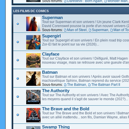
Sous-forums:
Daredevil : Born Again
,
Wonder Man
LES FILMS DC COMICS
Superman
Tout sur Superman et son univers ! Un jeune Clark Kent
David Corenswet pousse la porte d'un nouvel univers (2
Sous-forums:
Man of Steel
,
Superman
,
Man of T
Supergirl
Tout sur Supergirl et son univers ! En plein road trip co
Zor-El fait le point sur sa vie (2026)...
Clayface
Tout sur Clayface et son univers ! Défiguré, Matt Hagen
nouveau visage, mais se retrouve avec une gueule d'arg
Batman
Tout sur Batman et son univers ! Après avoir sauvé Go
machiavélique Sphinx, Batman reprend du service (2027
Sous-forums:
The Batman
,
The Batman Part II
The Authority
Tout sur The Authority et son univers ! Avec The Authority, 
les moyens quand il s'agit de sauver le monde (202?)...
The Brave and the Bold
Tout sur The Brave and the Bold et son univers ! Batman
avec un allié inattendu... son fils, Damian Wayne, alias 
Swamp Thing