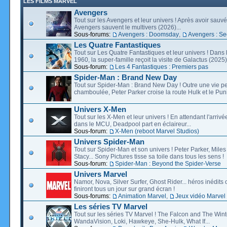
LES FILMS MARVEL
Avengers
Tout sur les Avengers et leur univers ! Après avoir sauvé 
Avengers sauvent le multivers (2026)...
Sous-forums:
Avengers : Doomsday
,
Avengers : Se
Les Quatre Fantastiques
Tout sur Les Quatre Fantastiques et leur univers ! Dans
1960, la super-famille reçoit la visite de Galactus (2025).
Sous-forum:
Les 4 Fantastiques : Premiers pas
Spider-Man : Brand New Day
Tout sur Spider-Man : Brand New Day ! Outre une vie p
chamboulée, Peter Parker croise la route Hulk et le Puni
Univers X-Men
Tout sur les X-Men et leur univers ! En attendant l'arri
dans le MCU, Deadpool part en éclaireur...
Sous-forum:
X-Men (reboot Marvel Studios)
Univers Spider-Man
Tout sur Spider-Man et son univers ! Peter Parker, Mil
Stacy... Sony Pictures tisse sa toile dans tous les sens !
Sous-forum:
Spider-Man : Beyond the Spider-Verse
Univers Marvel
Namor, Nova, Silver Surfer, Ghost Rider... héros inédits 
finiront tous un jour sur grand écran !
Sous-forums:
Animation Marvel
,
Jeux vidéo Marvel
Les séries TV Marvel
Tout sur les séries TV Marvel ! The Falcon and The Wint
WandaVision, Loki, Hawkeye, She-Hulk, What If...