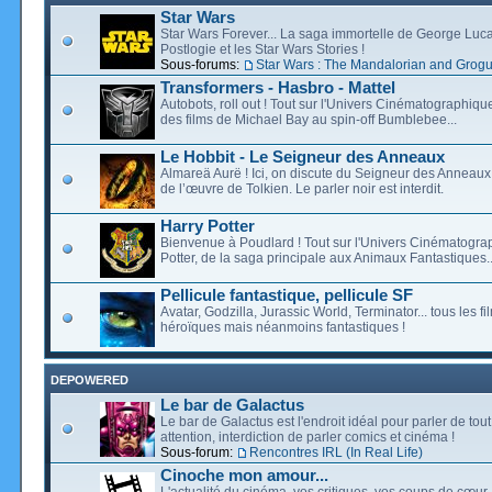
Star Wars
Star Wars Forever... La saga immortelle de George Luca
Postlogie et les Star Wars Stories !
Sous-forums:
Star Wars : The Mandalorian and Grog
Transformers - Hasbro - Mattel
Autobots, roll out ! Tout sur l'Univers Cinématographiq
des films de Michael Bay au spin-off Bumblebee...
Le Hobbit - Le Seigneur des Anneaux
Almareä Aurë ! Ici, on discute du Seigneur des Anneaux,
de l’œuvre de Tolkien. Le parler noir est interdit.
Harry Potter
Bienvenue à Poudlard ! Tout sur l'Univers Cinématogra
Potter, de la saga principale aux Animaux Fantastiques..
Pellicule fantastique, pellicule SF
Avatar, Godzilla, Jurassic World, Terminator... tous les f
héroïques mais néanmoins fantastiques !
DEPOWERED
Le bar de Galactus
Le bar de Galactus est l'endroit idéal pour parler de tout
attention, interdiction de parler comics et cinéma !
Sous-forum:
Rencontres IRL (In Real Life)
Cinoche mon amour...
L'actualité du cinéma, vos critiques, vos coups de cœur,