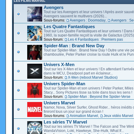
LES FILMS MARVEL
Avengers
Tout sur les Avengers et leur univers ! Après avoir sauvé 
Avengers sauvent le multivers (2026)...
Sous-forums:
Avengers : Doomsday
,
Avengers : Se
Les Quatre Fantastiques
Tout sur Les Quatre Fantastiques et leur univers ! Dans
1960, la super-famille reçoit la visite de Galactus (2025).
Sous-forum:
Les 4 Fantastiques : Premiers pas
Spider-Man : Brand New Day
Tout sur Spider-Man : Brand New Day ! Outre une vie p
chamboulée, Peter Parker croise la route Hulk et le Puni
Univers X-Men
Tout sur les X-Men et leur univers ! En attendant l'arri
dans le MCU, Deadpool part en éclaireur...
Sous-forum:
X-Men (reboot Marvel Studios)
Univers Spider-Man
Tout sur Spider-Man et son univers ! Peter Parker, Mil
Stacy... Sony Pictures tisse sa toile dans tous les sens !
Sous-forum:
Spider-Man : Beyond the Spider-Verse
Univers Marvel
Namor, Nova, Silver Surfer, Ghost Rider... héros inédits 
finiront tous un jour sur grand écran !
Sous-forums:
Animation Marvel
,
Jeux vidéo Marvel
Les séries TV Marvel
Tout sur les séries TV Marvel ! The Falcon and The Wint
WandaVision, Loki, Hawkeye, She-Hulk, What If...