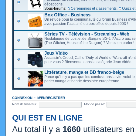
déceptions...
Sous-forums:
Cérémonies et classements
,
Quizz et
Box Office - Business
Un refuge pour la communauté du forum Business d'Allo
avec passion l'actualité du box office depuis 2003 !
Séries TV - Télévision - Streaming - Web
Nostalgique de Lost et de Stargate SG-1 ? Accro aux s
(The Witcher, House of the Dragon) ? Venez en parler !
Jeux Vidéo
Assassin's Creed, Call of Duty et World of Warcraft n'on
pour vous ? Bienvenue dans la catégorie Jeux Vidéo !
Littérature, manga et BD franco-belge
Parce qu'il n'y a pas que les comics dans la vie, voici l
parler manga et bande dessinée européenne.
CONNEXION
•
M’ENREGISTRER
Nom d’utilisateur:
Mot de passe:
QUI EST EN LIGNE
Au total il y a
1660
utilisateurs en 