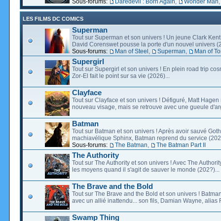
Sous-forums:
Daredevil : Born Again
,
Wonder Man
LES FILMS DC COMICS
Superman
Tout sur Superman et son univers ! Un jeune Clark Kent
David Corenswet pousse la porte d'un nouvel univers (2
Sous-forums:
Man of Steel
,
Superman
,
Man of T
Supergirl
Tout sur Supergirl et son univers ! En plein road trip co
Zor-El fait le point sur sa vie (2026)...
Clayface
Tout sur Clayface et son univers ! Défiguré, Matt Hagen
nouveau visage, mais se retrouve avec une gueule d'arg
Batman
Tout sur Batman et son univers ! Après avoir sauvé Go
machiavélique Sphinx, Batman reprend du service (2027
Sous-forums:
The Batman
,
The Batman Part II
The Authority
Tout sur The Authority et son univers ! Avec The Authority, 
les moyens quand il s'agit de sauver le monde (202?)...
The Brave and the Bold
Tout sur The Brave and the Bold et son univers ! Batman
avec un allié inattendu... son fils, Damian Wayne, alias 
Swamp Thing