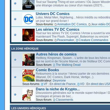
Tout sur Swamp Thing et son univers ! Où Jason Wood
une étrange créature au coeur d'un marais (202?)...
Univers DC Comics
Lobo, Metal Men, Nightwing... héros inédits ou rebootés, 
un jour sur grand écran !
Sous-forums:
Animation DC Comics
,
Jeux vidéo D
Les séries TV DC Comics
Tout sur les séries TV DC Comics ! Arrow a ouvert la voie
maintenant The Flash, Supergirl, Batwoman ou encore T
Sous-forums:
Peacemaker
,
Creature Commandos
LA ZONE HÉROÏQUE
Autres héros de comics
Hellboy, Kingsman, Spawn... L'antre de tous les héros c
qui ne sont ni de l'écurie Marvel, ni de l'éditeur DC Comi
Sous-forum:
The Walking Dead
Comic Books
Retournons à la source ! Venez parler de vos dernières 
(Marvel, DC Comics, Dark Horse, Vertigo...).
Modérateur:
Deyvrone
Sous-forums:
VF : En direct de France
,
VO : En direct des US
Dans la niche de Krypto...
Discussions générales sur le monde super-héroïque ! D
sondages et prises de bec...
Sous-forum:
Classements
LES UNIVERS HÉROÏQUES