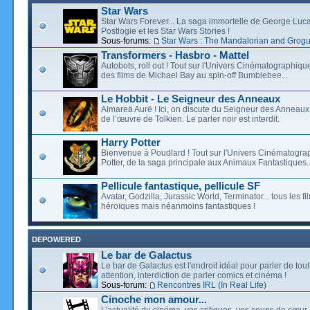
Star Wars
Star Wars Forever... La saga immortelle de George Luca
Postlogie et les Star Wars Stories !
Sous-forums:
Star Wars : The Mandalorian and Grog
Transformers - Hasbro - Mattel
Autobots, roll out ! Tout sur l'Univers Cinématographiq
des films de Michael Bay au spin-off Bumblebee...
Le Hobbit - Le Seigneur des Anneaux
Almareä Aurë ! Ici, on discute du Seigneur des Anneaux,
de l’œuvre de Tolkien. Le parler noir est interdit.
Harry Potter
Bienvenue à Poudlard ! Tout sur l'Univers Cinématogra
Potter, de la saga principale aux Animaux Fantastiques..
Pellicule fantastique, pellicule SF
Avatar, Godzilla, Jurassic World, Terminator... tous les f
héroïques mais néanmoins fantastiques !
DEPOWERED
Le bar de Galactus
Le bar de Galactus est l'endroit idéal pour parler de tout
attention, interdiction de parler comics et cinéma !
Sous-forum:
Rencontres IRL (In Real Life)
Cinoche mon amour...
L'actualité du cinéma, vos critiques, vos coups de cœur,