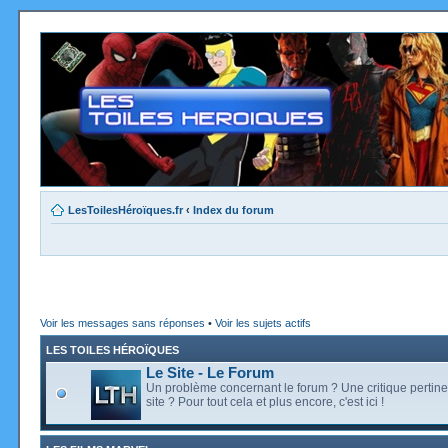
LesToilesHéroïques.fr
‹
Index du forum
Voir les messages sans réponses
•
Voir les sujets actifs
LES TOILES HÉROÏQUES
Le Site - Le Forum
Un problème concernant le forum ? Une critique pertine
site ? Pour tout cela et plus encore, c'est ici !