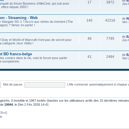
de
E
17
3972
nauté du forum Business d'AlloCiné, qui suit avec
Jeu 
x office depuis 2003 !
ion - Streaming - Web
de
N
140
42216
de Stargate SG-1 ? Accro aux séries du moment (The
Ven 
agon) ? Venez en parler !
de
E
46
7795
f Duty et World of Warcraft n'ont pas de secret pour
Jeu 
a catégorie Jeux Vidéo !
et BD franco-belge
de
E
41
2484
 les comics dans la vie, voici le forum pour parler
Ven 
e européenne.
Mot de passe:
|
Me connecter automatiquement à chaque v
egistrés, 0 invisible et 1967 invités (basées sur les utilisateurs actifs des 15 dernières minutes
t de
19944
, le Dim 1 Fév 2026 14:41
[Bot]
ux