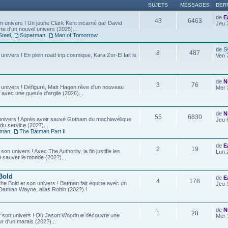
SUJETS
MESSAGES
DER
de
E
43
6463
 univers ! Un jeune Clark Kent incarné par David
Jeu 
e d'un nouvel univers (2025)...
Steel
,
Superman
,
Man of Tomorrow
de
S
8
487
 univers ! En plein road trip cosmique, Kara Zor-El fait le
Ven 
de
N
3
76
 univers ! Défiguré, Matt Hagen rêve d'un nouveau
Mer 
 avec une gueule d'argile (2026)...
de
N
55
6830
univers ! Après avoir sauvé Gotham du machiavélique
Jeu 
u service (2027)...
tman
,
The Batman Part II
de
E
2
19
son univers ! Avec The Authority, la fin justifie les
Lun 
e sauver le monde (202?)...
Bold
de
E
4
178
he Bold et son univers ! Batman fait équipe avec un
Jeu 
ls, Damian Wayne, alias Robin (202?) !
de
N
1
28
t son univers ! Où Jason Woodrue découvre une
Mer 
r d'un marais (202?)...