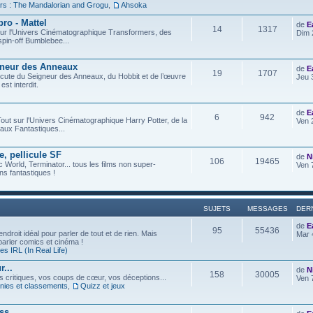
rs : The Mandalorian and Grogu
,
Ahsoka
ro - Mattel
de
E
14
1317
t sur l'Univers Cinématographique Transformers, des
Dim 
spin-off Bumblebee...
gneur des Anneaux
de
E
19
1707
iscute du Seigneur des Anneaux, du Hobbit et de l’œuvre
Jeu 
est interdit.
de
E
6
942
out sur l'Univers Cinématographique Harry Potter, de la
Ven 
aux Fantastiques...
e, pellicule SF
de
N
106
19465
c World, Terminator... tous les films non super-
Ven 
s fantastiques !
SUJETS
MESSAGES
DER
de
E
95
55436
ndroit idéal pour parler de tout et de rien. Mais
Mar 
 parler comics et cinéma !
s IRL (In Real Life)
...
de
N
158
30005
os critiques, vos coups de cœur, vos déceptions...
Ven 
ies et classements
,
Quizz et jeux
ess