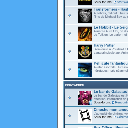
Sous-forums:
Star Wa
Transformers - Hasb
Autobots, roll out ! Tou
films de Michael Bay au 
Le Hobbit - Le Sei
Almareä Aurë ! Ici, on d
de Tolkien. Le parler noir 
Harry Potter
Bienvenue à Poudlard ! T
saga principale aux Anim
Pellicule fantastiqu
Avatar, Godzilla, Jurassi
héroïques mais néanmoin
DEPOWERED
Le bar de Galactus
Le bar de Galactus est l'e
attention, interdiction de
Sous-forum:
Rencontre
Cinoche mon amour
L'actualité du cinéma, v
Sous-forums:
Cérémon
Box Office - Busin