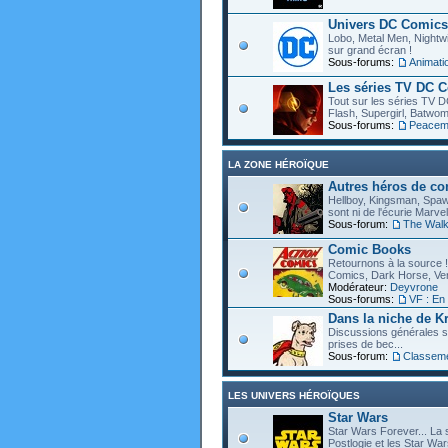
Univers DC Comics
Lobo, Metal Men, Nightwin
sur grand écran !
Sous-forums:
Animat
Les séries TV DC 
Tout sur les séries TV D
Flash, Supergirl, Batwom
Sous-forums:
Peacem
LA ZONE HÉROÏQUE
Autres héros de c
Hellboy, Kingsman, Spawn
sont ni de l'écurie Marve
Sous-forum:
The Walk
Comic Books
Retournons à la source !
Comics, Dark Horse, Vert
Modérateur:
Deyvrone
Sous-forums:
VF : En
Dans la niche de Kr
Discussions générales s
prises de bec...
Sous-forum:
Classem
LES UNIVERS HÉROÏQUES
Star Wars
Star Wars Forever... La 
Postlogie et les Star War