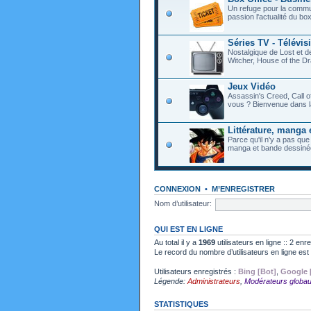
Un refuge pour la commu
passion l'actualité du bo
Séries TV - Télévis
Nostalgique de Lost et 
Witcher, House of the Dr
Jeux Vidéo
Assassin's Creed, Call o
vous ? Bienvenue dans l
Littérature, manga 
Parce qu'il n'y a pas que
manga et bande dessiné
CONNEXION
•
M’ENREGISTRER
Nom d’utilisateur:
QUI EST EN LIGNE
Au total il y a
1969
utilisateurs en ligne :: 2 enr
Le record du nombre d’utilisateurs en ligne es
Utilisateurs enregistrés :
Bing [Bot]
,
Google 
Légende:
Administrateurs
,
Modérateurs globa
STATISTIQUES