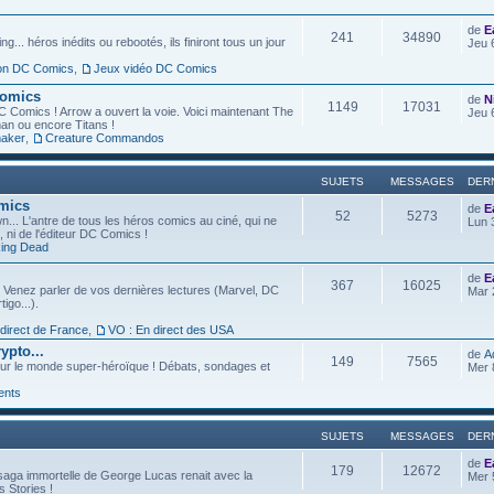
de
E
241
34890
g... héros inédits ou rebootés, ils finiront tous un jour
Jeu 
ion DC Comics
,
Jeux vidéo DC Comics
Comics
de
N
1149
17031
C Comics ! Arrow a ouvert la voie. Voici maintenant The
Jeu 
an ou encore Titans !
aker
,
Creature Commandos
SUJETS
MESSAGES
DER
omics
de
E
52
5273
... L'antre de tous les héros comics au ciné, qui ne
Lun 
l, ni de l'éditeur DC Comics !
ing Dead
de
E
367
16025
 Venez parler de vos dernières lectures (Marvel, DC
Mar 
igo...).
 direct de France
,
VO : En direct des USA
ypto...
de
A
149
7565
ur le monde super-héroïque ! Débats, sondages et
Mer 
ents
SUJETS
MESSAGES
DER
de
E
179
12672
saga immortelle de George Lucas renait avec la
Mer 
s Stories !