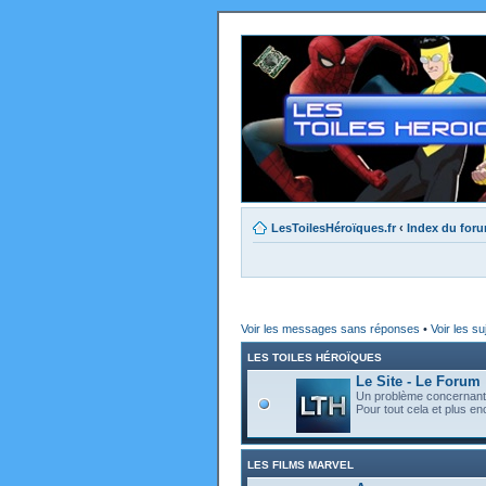
LesToilesHéroïques.fr
‹
Index du for
Voir les messages sans réponses
•
Voir les su
LES TOILES HÉROÏQUES
Le Site - Le Forum
Un problème concernant l
Pour tout cela et plus enc
LES FILMS MARVEL