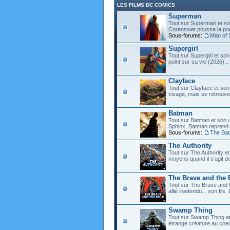
LES FILMS DC COMICS
Superman
Tout sur Superman et son
Corenswet pousse la port
Sous-forums:
Man of 
Supergirl
Tout sur Supergirl et son
point sur sa vie (2026)...
Clayface
Tout sur Clayface et son
visage, mais se retrouve
Batman
Tout sur Batman et son 
Sphinx, Batman reprend d
Sous-forums:
The Ba
The Authority
Tout sur The Authority et 
moyens quand il s'agit d
The Brave and the 
Tout sur The Brave and t
allié inattendu... son fi
Swamp Thing
Tout sur Swamp Thing e
étrange créature au coeu