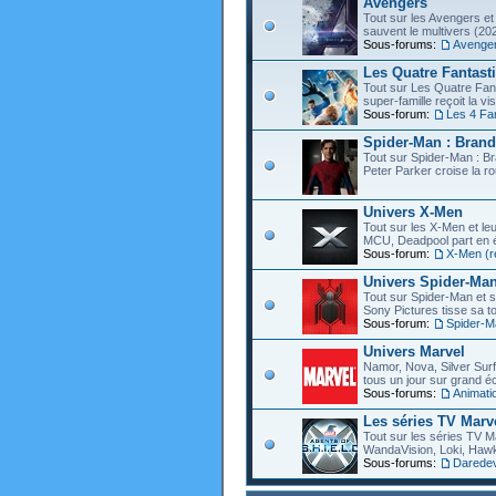
Avengers
Tout sur les Avengers et 
sauvent le multivers (202
Sous-forums:
Avenge
Les Quatre Fantast
Tout sur Les Quatre Fant
super-famille reçoit la vi
Sous-forum:
Les 4 Fa
Spider-Man : Bran
Tout sur Spider-Man : B
Peter Parker croise la ro
Univers X-Men
Tout sur les X-Men et leu
MCU, Deadpool part en éc
Sous-forum:
X-Men (r
Univers Spider-Ma
Tout sur Spider-Man et s
Sony Pictures tisse sa to
Sous-forum:
Spider-M
Univers Marvel
Namor, Nova, Silver Surfe
tous un jour sur grand éc
Sous-forums:
Animati
Les séries TV Marv
Tout sur les séries TV M
WandaVision, Loki, Hawk
Sous-forums:
Daredevi