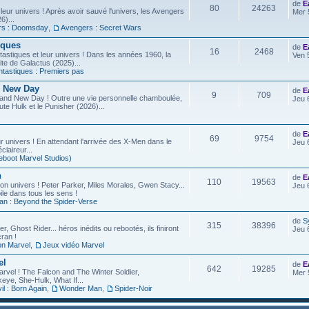
de
E
80
24263
leur univers ! Après avoir sauvé l'univers, les Avengers
Mer 
6)...
rs : Doomsday
,
Avengers : Secret Wars
iques
de
E
16
2468
astiques et leur univers ! Dans les années 1960, la
Ven 
site de Galactus (2025)...
ntastiques : Premiers pas
d New Day
de
E
9
709
rand New Day ! Outre une vie personnelle chamboulée,
Jeu 
ute Hulk et le Punisher (2026)...
de
E
69
9754
r univers ! En attendant l'arrivée des X-Men dans le
Jeu 
laireur...
eboot Marvel Studios)
n
de
E
110
19563
on univers ! Peter Parker, Miles Morales, Gwen Stacy...
Jeu 
ile dans tous les sens !
an : Beyond the Spider-Verse
de
S
315
38396
r, Ghost Rider... héros inédits ou rebootés, ils finiront
Jeu 
ran !
on Marvel
,
Jeux vidéo Marvel
el
de
E
642
19285
arvel ! The Falcon and The Winter Soldier,
Mer 
eye, She-Hulk, What If...
l : Born Again
,
Wonder Man
,
Spider-Noir