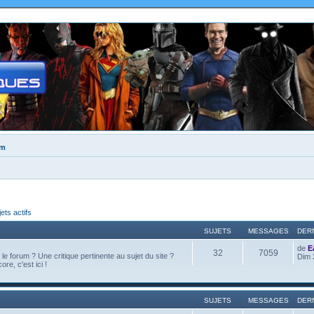
um
jets actifs
SUJETS
MESSAGES
DER
de
E
32
7059
e forum ? Une critique pertinente au sujet du site ?
Dim 
ore, c'est ici !
SUJETS
MESSAGES
DER