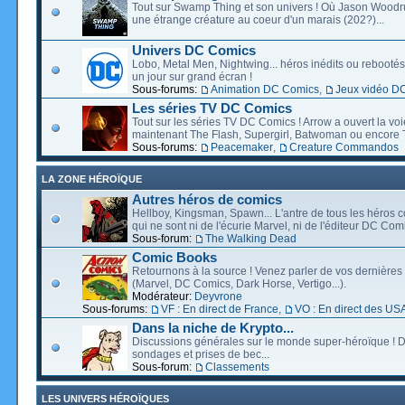
Tout sur Swamp Thing et son univers ! Où Jason Wood
une étrange créature au coeur d'un marais (202?)...
Univers DC Comics
Lobo, Metal Men, Nightwing... héros inédits ou rebootés, 
un jour sur grand écran !
Sous-forums:
Animation DC Comics
,
Jeux vidéo D
Les séries TV DC Comics
Tout sur les séries TV DC Comics ! Arrow a ouvert la voie
maintenant The Flash, Supergirl, Batwoman ou encore T
Sous-forums:
Peacemaker
,
Creature Commandos
LA ZONE HÉROÏQUE
Autres héros de comics
Hellboy, Kingsman, Spawn... L'antre de tous les héros c
qui ne sont ni de l'écurie Marvel, ni de l'éditeur DC Comi
Sous-forum:
The Walking Dead
Comic Books
Retournons à la source ! Venez parler de vos dernières 
(Marvel, DC Comics, Dark Horse, Vertigo...).
Modérateur:
Deyvrone
Sous-forums:
VF : En direct de France
,
VO : En direct des US
Dans la niche de Krypto...
Discussions générales sur le monde super-héroïque ! D
sondages et prises de bec...
Sous-forum:
Classements
LES UNIVERS HÉROÏQUES