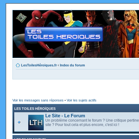
LesToilesHéroïques.fr
‹
Index du forum
Voir les messages sans réponses
•
Voir les sujets actifs
LES TOILES HÉROÏQUES
Le Site - Le Forum
Un problème concernant le forum ? Une critique pertine
site ? Pour tout cela et plus encore, c'est ici !