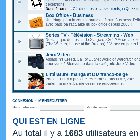
déceptions...
Sous-forums:
Cérémonies et classements
,
Quizz et
Box Office - Business
Un refuge pour la communauté du forum Business d'Allo
avec passion l'actualité du box office depuis 2003 !
Séries TV - Télévision - Streaming - Web
Nostalgique de Lost et de Stargate SG-1 ? Accro aux s
(The Witcher, House of the Dragon) ? Venez en parler !
Jeux Vidéo
Assassin's Creed, Call of Duty et World of Warcraft n'on
pour vous ? Bienvenue dans la catégorie Jeux Vidéo !
Littérature, manga et BD franco-belge
Parce qu'il n'y a pas que les comics dans la vie, voici l
parler manga et bande dessinée européenne.
CONNEXION
•
M’ENREGISTRER
Nom d’utilisateur:
Mot de passe:
QUI EST EN LIGNE
Au total il y a
1683
utilisateurs en 