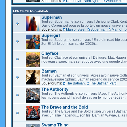
Sous-forums:
Daredevil : Born Again
,
Wonder Man
LES FILMS DC COMICS
Superman
Tout sur Superman et son univers ! Un jeune Clark Kent
David Corenswet pousse la porte d'un nouvel univers (2
Sous-forums:
Man of Steel
,
Superman
,
Man of T
Supergirl
Tout sur Supergirl et son univers ! En plein road trip co
Zor-El fait le point sur sa vie (2026)...
Clayface
Tout sur Clayface et son univers ! Défiguré, Matt Hagen
nouveau visage, mais se retrouve avec une gueule d'arg
Batman
Tout sur Batman et son univers ! Après avoir sauvé Go
machiavélique Sphinx, Batman reprend du service (2027
Sous-forums:
The Batman
,
The Batman Part II
The Authority
Tout sur The Authority et son univers ! Avec The Authority, 
les moyens quand il s'agit de sauver le monde (202?)...
The Brave and the Bold
Tout sur The Brave and the Bold et son univers ! Batman
avec un allié inattendu... son fils, Damian Wayne, alias 
Swamp Thing