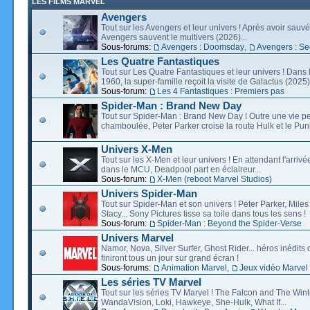
LES FILMS MARVEL
Avengers
Tout sur les Avengers et leur univers ! Après avoir sauvé 
Avengers sauvent le multivers (2026)...
Sous-forums:
Avengers : Doomsday
,
Avengers : Se
Les Quatre Fantastiques
Tout sur Les Quatre Fantastiques et leur univers ! Dans
1960, la super-famille reçoit la visite de Galactus (2025).
Sous-forum:
Les 4 Fantastiques : Premiers pas
Spider-Man : Brand New Day
Tout sur Spider-Man : Brand New Day ! Outre une vie p
chamboulée, Peter Parker croise la route Hulk et le Puni
Univers X-Men
Tout sur les X-Men et leur univers ! En attendant l'arri
dans le MCU, Deadpool part en éclaireur...
Sous-forum:
X-Men (reboot Marvel Studios)
Univers Spider-Man
Tout sur Spider-Man et son univers ! Peter Parker, Mil
Stacy... Sony Pictures tisse sa toile dans tous les sens !
Sous-forum:
Spider-Man : Beyond the Spider-Verse
Univers Marvel
Namor, Nova, Silver Surfer, Ghost Rider... héros inédits 
finiront tous un jour sur grand écran !
Sous-forums:
Animation Marvel
,
Jeux vidéo Marvel
Les séries TV Marvel
Tout sur les séries TV Marvel ! The Falcon and The Wint
WandaVision, Loki, Hawkeye, She-Hulk, What If...