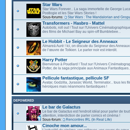
Star Wars
Star Wars Forever... La saga immortelle de George Luca
Postlogie et les Star Wars Stories !
Sous-forums:
Star Wars : The Mandalorian and Grog
Transformers - Hasbro - Mattel
Autobots, roll out ! Tout sur l'Univers Cinématographiq
des films de Michael Bay au spin-off Bumblebee...
Le Hobbit - Le Seigneur des Anneaux
Almareä Aurë ! Ici, on discute du Seigneur des Anneaux,
de l’œuvre de Tolkien. Le parler noir est interdit.
Harry Potter
Bienvenue à Poudlard ! Tout sur l'Univers Cinématogra
Potter, de la saga principale aux Animaux Fantastiques..
Pellicule fantastique, pellicule SF
Avatar, Godzilla, Jurassic World, Terminator... tous les f
héroïques mais néanmoins fantastiques !
DEPOWERED
Le bar de Galactus
Le bar de Galactus est l'endroit idéal pour parler de tout
attention, interdiction de parler comics et cinéma !
Sous-forum:
Rencontres IRL (In Real Life)
Cinoche mon amour...
L'actualité du cinéma, vos critiques, vos coups de cœur,