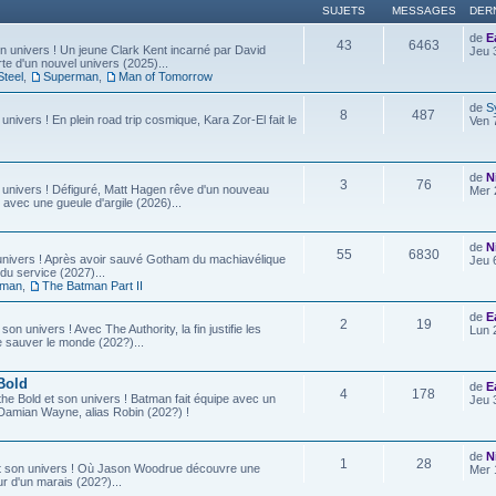
SUJETS
MESSAGES
DER
de
E
43
6463
 univers ! Un jeune Clark Kent incarné par David
Jeu 
e d'un nouvel univers (2025)...
Steel
,
Superman
,
Man of Tomorrow
de
S
8
487
 univers ! En plein road trip cosmique, Kara Zor-El fait le
Ven 
de
N
3
76
 univers ! Défiguré, Matt Hagen rêve d'un nouveau
Mer 
 avec une gueule d'argile (2026)...
de
N
55
6830
univers ! Après avoir sauvé Gotham du machiavélique
Jeu 
u service (2027)...
tman
,
The Batman Part II
de
E
2
19
son univers ! Avec The Authority, la fin justifie les
Lun 
e sauver le monde (202?)...
Bold
de
E
4
178
he Bold et son univers ! Batman fait équipe avec un
Jeu 
ls, Damian Wayne, alias Robin (202?) !
de
N
1
28
t son univers ! Où Jason Woodrue découvre une
Mer 
r d'un marais (202?)...