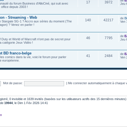
de
E
17
3972
nauté du forum Business d'AlloCiné, qui suit avec
Jeu 
x office depuis 2003 !
ion - Streaming - Web
de
B
140
42217
de Stargate SG-1 ? Accro aux séries du moment (The
Ven 
agon) ? Venez en parler !
de
E
46
7795
f Duty et World of Warcraft n'ont pas de secret pour
Jeu 
a catégorie Jeux Vidéo !
et BD franco-belge
de
E
41
2484
 les comics dans la vie, voici le forum pour parler
Ven 
e européenne.
Mot de passe:
|
Me connecter automatiquement à chaque v
egistré, 0 invisible et 1639 invités (basées sur les utilisateurs actifs des 15 dernières minutes)
t de
19944
, le Dim 1 Fév 2026 14:41
ux