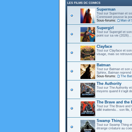
LES FILMS DC COMICS
Superman
Tout sur Superman et son
Corenswet pousse la port
Sous-forums:
Man of 
Supergirl
Tout sur Supergirl et son
point sur sa vie (2026)...
Clayface
Tout sur Clayface et son
visage, mais se retrouve
Batman
Tout sur Batman et son 
Sphinx, Batman reprend d
Sous-forums:
The Ba
The Authority
Tout sur The Authority et 
moyens quand il s'agit d
The Brave and the 
Tout sur The Brave and t
allié inattendu... son fi
Swamp Thing
Tout sur Swamp Thing e
étrange créature au coeu