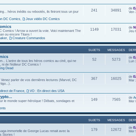
de
E
241
34891
g... héros inédits ou rebootés, ils finiront tous un jour
Ven 
ion DC Comics
,
Jeux vidéo DC Comics
Comics
de
N
1149
17031
C Comics ! Arrow a ouvert la voie. Voici maintenant The
Jeu 
an ou encore Titans !
aker
,
Creature Commandos
SUJETS
MESSAGES
DER
omics
de
E
52
5273
... L'antre de tous les héros comics au ciné, qui ne
Lun 
l, ni de l'éditeur DC Comics !
ing Dead
de
E
367
16025
 Venez parler de vos dernières lectures (Marvel, DC
Mar 
igo...).
 direct de France
,
VO : En direct des USA
ypto...
de
A
149
7565
ur le monde super-héroïque ! Débats, sondages et
Mer 
ents
SUJETS
MESSAGES
DER
de
E
179
12672
saga immortelle de George Lucas renait avec la
Mer 
s Stories !