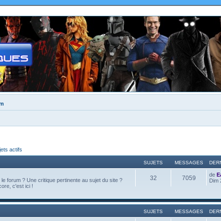
um
jets actifs
SUJETS
MESSAGES
DER
de
E
32
7059
e forum ? Une critique pertinente au sujet du site ?
Dim 
ore, c'est ici !
SUJETS
MESSAGES
DER