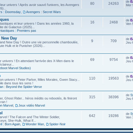
de
E
80
24263
leur univers ! Après avoir sauvé l'univers, les Avengers
Mer 
6)...
rs : Doomsday
,
Avengers : Secret Wars
iques
de
E
16
2468
astiques et leur univers ! Dans les années 1960, la
Ven 
site de Galactus (2025)...
ntastiques : Premiers pas
d New Day
de
E
9
709
rand New Day ! Outre une vie personnelle chamboulée,
Jeu 
ute Hulk et le Punisher (2026)...
de
E
69
9754
r univers ! En attendant l'arrivée des X-Men dans le
Jeu 
laireur...
eboot Marvel Studios)
n
de
E
110
19563
on univers ! Peter Parker, Miles Morales, Gwen Stacy...
Jeu 
ile dans tous les sens !
an : Beyond the Spider-Verse
de
S
315
38396
r, Ghost Rider... héros inédits ou rebootés, ils finiront
Jeu 
ran !
on Marvel
,
Jeux vidéo Marvel
el
de
S
642
19286
arvel ! The Falcon and The Winter Soldier,
Ven 
eye, She-Hulk, What If...
l : Born Again
,
Wonder Man
,
Spider-Noir