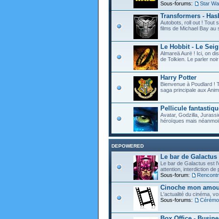
Sous-forums:
Star Wa
Transformers - Hasb
Autobots, roll out ! Tou
films de Michael Bay au 
Le Hobbit - Le Sei
Almareä Aurë ! Ici, on d
de Tolkien. Le parler noir 
Harry Potter
Bienvenue à Poudlard ! T
saga principale aux Anim
Pellicule fantastiqu
Avatar, Godzilla, Jurassi
héroïques mais néanmoin
DEPOWERED
Le bar de Galactus
Le bar de Galactus est l'e
attention, interdiction de
Sous-forum:
Rencontre
Cinoche mon amour
L'actualité du cinéma, v
Sous-forums:
Cérémon
Box Office - Busin