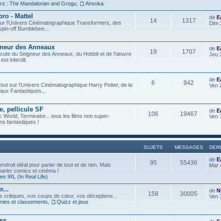
rs : The Mandalorian and Grogu
,
Ahsoka
ro - Mattel
de
E
14
1317
t sur l'Univers Cinématographique Transformers, des
Dim 
spin-off Bumblebee...
gneur des Anneaux
de
E
19
1707
iscute du Seigneur des Anneaux, du Hobbit et de l’œuvre
Jeu 
est interdit.
de
E
6
942
out sur l'Univers Cinématographique Harry Potter, de la
Ven 
aux Fantastiques...
e, pellicule SF
de
E
106
19467
c World, Terminator... tous les films non super-
Ven 
s fantastiques !
SUJETS
MESSAGES
DER
de
E
95
55436
ndroit idéal pour parler de tout et de rien. Mais
Mar 
 parler comics et cinéma !
s IRL (In Real Life)
...
de
N
158
30005
os critiques, vos coups de cœur, vos déceptions...
Ven 
ies et classements
,
Quizz et jeux
ess