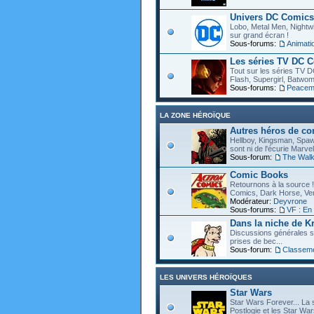
Univers DC Comics
Lobo, Metal Men, Nightwin
sur grand écran !
Sous-forums:
Animat
Les séries TV DC 
Tout sur les séries TV D
Flash, Supergirl, Batwom
Sous-forums:
Peacem
LA ZONE HÉROÏQUE
Autres héros de c
Hellboy, Kingsman, Spawn
sont ni de l'écurie Marve
Sous-forum:
The Walk
Comic Books
Retournons à la source !
Comics, Dark Horse, Vert
Modérateur:
Deyvrone
Sous-forums:
VF : En
Dans la niche de Kr
Discussions générales s
prises de bec...
Sous-forum:
Classem
LES UNIVERS HÉROÏQUES
Star Wars
Star Wars Forever... La 
Postlogie et les Star War