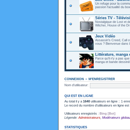
Un refuge pour la commu
passion l'actualité du bo
Séries TV - Télévis
Nostalgique de Lost et 
Witcher, House of the Dr
Jeux Vidéo
Assassin's Creed, Call o
vous ? Bienvenue dans l
Littérature, manga 
Parce qu'il n'y a pas que
manga et bande dessiné
CONNEXION
•
M’ENREGISTRER
Nom d’utilisateur:
QUI EST EN LIGNE
Au total il y a
1640
utilisateurs en ligne :: 1 enr
Le record du nombre d’utilisateurs en ligne es
Utilisateurs enregistrés :
Bing [Bot]
Légende:
Administrateurs
,
Modérateurs globa
STATISTIQUES