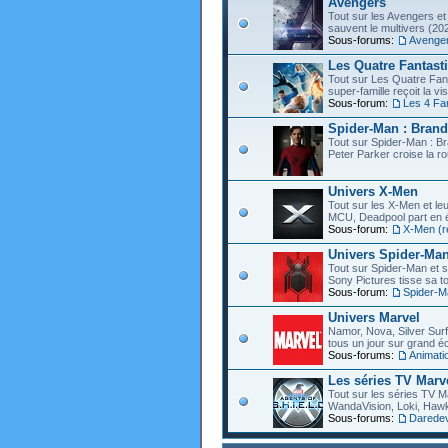
Avengers
Tout sur les Avengers et 
sauvent le multivers (202
Sous-forums:
Avenge
Les Quatre Fantast
Tout sur Les Quatre Fant
super-famille reçoit la vi
Sous-forum:
Les 4 Fa
Spider-Man : Bran
Tout sur Spider-Man : B
Peter Parker croise la ro
Univers X-Men
Tout sur les X-Men et leu
MCU, Deadpool part en éc
Sous-forum:
X-Men (r
Univers Spider-Ma
Tout sur Spider-Man et s
Sony Pictures tisse sa to
Sous-forum:
Spider-M
Univers Marvel
Namor, Nova, Silver Surfe
tous un jour sur grand éc
Sous-forums:
Animati
Les séries TV Marv
Tout sur les séries TV M
WandaVision, Loki, Hawk
Sous-forums:
Daredevi