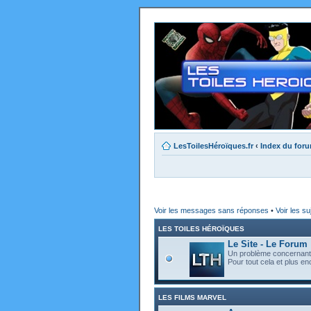
LesToilesHéroïques.fr
‹
Index du for
Voir les messages sans réponses
•
Voir les su
LES TOILES HÉROÏQUES
Le Site - Le Forum
Un problème concernant l
Pour tout cela et plus enc
LES FILMS MARVEL