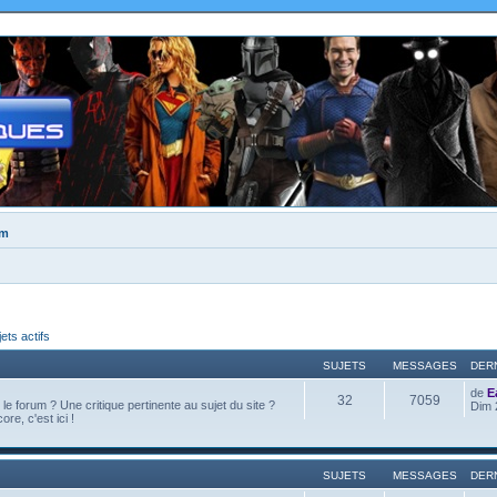
um
jets actifs
SUJETS
MESSAGES
DER
de
E
32
7059
e forum ? Une critique pertinente au sujet du site ?
Dim 
ore, c'est ici !
SUJETS
MESSAGES
DER