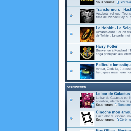
Sous-forums:
Star Wa
Transformers - Hasb
Autobots, roll out ! Tou
films de Michael Bay au 
Le Hobbit - Le Sei
Almareä Aurë ! Ici, on d
de Tolkien. Le parler noir 
Harry Potter
Bienvenue à Poudlard ! T
saga principale aux Anim
Pellicule fantastiqu
Avatar, Godzilla, Jurassi
héroïques mais néanmoin
DEPOWERED
Le bar de Galactus
Le bar de Galactus est l'e
attention, interdiction de
Sous-forum:
Rencontre
Cinoche mon amour
L'actualité du cinéma, v
Sous-forums:
Cérémon
Box Office - Busin