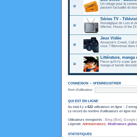
Un refuge pour la commu
passion l'actualité du bo
Séries TV - Télévis
Nostalgique de Lost et 
Witcher, House of the Dr
Jeux Vidéo
Assassin's Creed, Call o
vous ? Bienvenue dans l
Littérature, manga 
Parce qu'il n'y a pas que
manga et bande dessiné
CONNEXION
•
M’ENREGISTRER
Nom d’utilisateur:
QUI EST EN LIGNE
Au total il y a
622
utilisateurs en ligne :: 2 enre
Le record du nombre d’utilisateurs en ligne es
Utilisateurs enregistrés :
Bing [Bot]
,
Google 
Légende:
Administrateurs
,
Modérateurs globa
STATISTIQUES