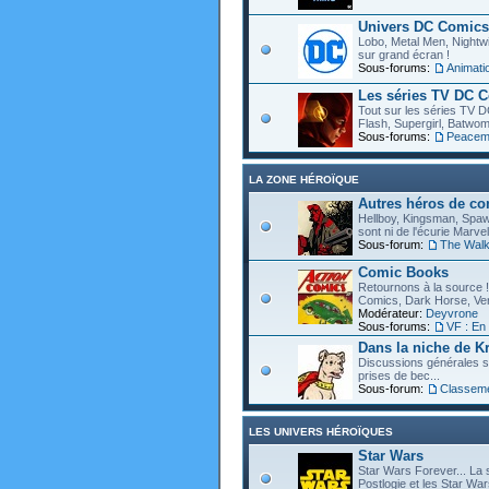
Univers DC Comics
Lobo, Metal Men, Nightwin
sur grand écran !
Sous-forums:
Animat
Les séries TV DC 
Tout sur les séries TV D
Flash, Supergirl, Batwom
Sous-forums:
Peacem
LA ZONE HÉROÏQUE
Autres héros de c
Hellboy, Kingsman, Spawn
sont ni de l'écurie Marve
Sous-forum:
The Walk
Comic Books
Retournons à la source !
Comics, Dark Horse, Vert
Modérateur:
Deyvrone
Sous-forums:
VF : En
Dans la niche de Kr
Discussions générales s
prises de bec...
Sous-forum:
Classem
LES UNIVERS HÉROÏQUES
Star Wars
Star Wars Forever... La 
Postlogie et les Star War