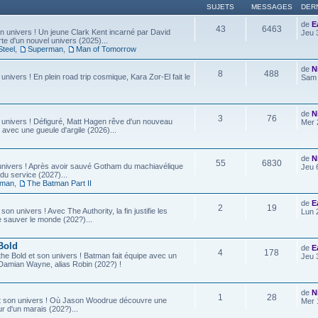
SUJETS
MESSAGES
DER
de
E
43
6463
 univers ! Un jeune Clark Kent incarné par David
Jeu 
e d'un nouvel univers (2025)...
Steel
,
Superman
,
Man of Tomorrow
de
N
8
488
 univers ! En plein road trip cosmique, Kara Zor-El fait le
Sam 
de
N
3
76
 univers ! Défiguré, Matt Hagen rêve d'un nouveau
Mer 
 avec une gueule d'argile (2026)...
de
N
55
6830
univers ! Après avoir sauvé Gotham du machiavélique
Jeu 
u service (2027)...
tman
,
The Batman Part II
de
E
2
19
son univers ! Avec The Authority, la fin justifie les
Lun 
e sauver le monde (202?)...
Bold
de
E
4
178
he Bold et son univers ! Batman fait équipe avec un
Jeu 
ls, Damian Wayne, alias Robin (202?) !
de
N
1
28
t son univers ! Où Jason Woodrue découvre une
Mer 
r d'un marais (202?)...