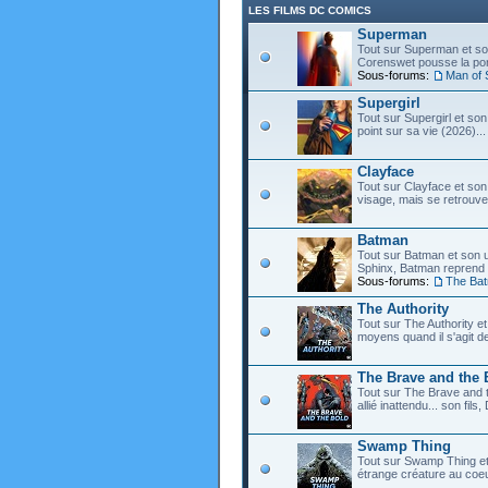
LES FILMS DC COMICS
Superman
Tout sur Superman et son
Corenswet pousse la port
Sous-forums:
Man of 
Supergirl
Tout sur Supergirl et son
point sur sa vie (2026)...
Clayface
Tout sur Clayface et son
visage, mais se retrouve
Batman
Tout sur Batman et son 
Sphinx, Batman reprend d
Sous-forums:
The Ba
The Authority
Tout sur The Authority et 
moyens quand il s'agit d
The Brave and the 
Tout sur The Brave and t
allié inattendu... son fi
Swamp Thing
Tout sur Swamp Thing e
étrange créature au coeu