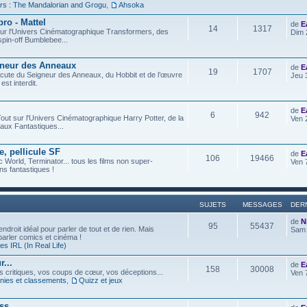
rs : The Mandalorian and Grogu
,
Ahsoka
ro - Mattel
de
E
14
1317
t sur l'Univers Cinématographique Transformers, des
Dim 
spin-off Bumblebee...
gneur des Anneaux
de
E
19
1707
iscute du Seigneur des Anneaux, du Hobbit et de l’œuvre
Jeu 
est interdit.
de
E
6
942
out sur l'Univers Cinématographique Harry Potter, de la
Ven 
aux Fantastiques...
e, pellicule SF
de
E
106
19466
c World, Terminator... tous les films non super-
Ven 
s fantastiques !
SUJETS
MESSAGES
DER
de
N
95
55437
ndroit idéal pour parler de tout et de rien. Mais
Sam 
 parler comics et cinéma !
s IRL (In Real Life)
...
de
E
158
30008
os critiques, vos coups de cœur, vos déceptions...
Ven 
ies et classements
,
Quizz et jeux
ess