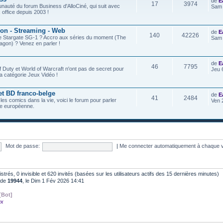
de
E
17
3974
nauté du forum Business d'AlloCiné, qui suit avec
Sam 
x office depuis 2003 !
ion - Streaming - Web
de
E
140
42226
de Stargate SG-1 ? Accro aux séries du moment (The
Sam 
agon) ? Venez en parler !
de
E
46
7795
f Duty et World of Warcraft n'ont pas de secret pour
Jeu 
a catégorie Jeux Vidéo !
et BD franco-belge
de
E
41
2484
 les comics dans la vie, voici le forum pour parler
Ven 
e européenne.
Mot de passe:
|
Me connecter automatiquement à chaque v
gistrés, 0 invisible et 620 invités (basées sur les utilisateurs actifs des 15 dernières minutes)
t de
19944
, le Dim 1 Fév 2026 14:41
[Bot]
ux