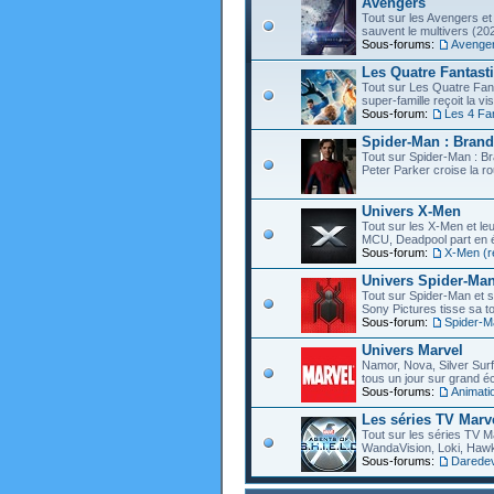
Avengers
Tout sur les Avengers et 
sauvent le multivers (202
Sous-forums:
Avenge
Les Quatre Fantast
Tout sur Les Quatre Fant
super-famille reçoit la vi
Sous-forum:
Les 4 Fa
Spider-Man : Bran
Tout sur Spider-Man : B
Peter Parker croise la ro
Univers X-Men
Tout sur les X-Men et leu
MCU, Deadpool part en éc
Sous-forum:
X-Men (r
Univers Spider-Ma
Tout sur Spider-Man et s
Sony Pictures tisse sa to
Sous-forum:
Spider-M
Univers Marvel
Namor, Nova, Silver Surfe
tous un jour sur grand éc
Sous-forums:
Animati
Les séries TV Marv
Tout sur les séries TV M
WandaVision, Loki, Hawk
Sous-forums:
Daredevi