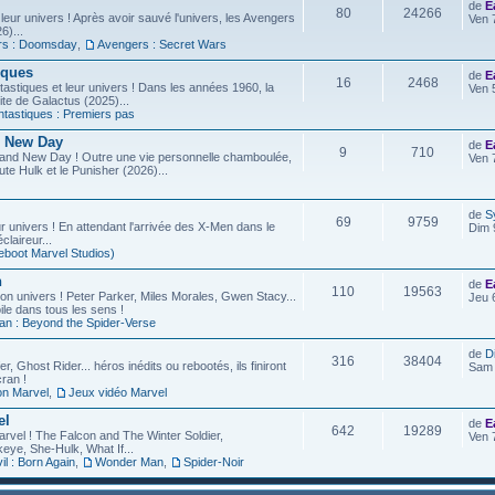
de
E
80
24266
leur univers ! Après avoir sauvé l'univers, les Avengers
Ven 
6)...
rs : Doomsday
,
Avengers : Secret Wars
iques
de
E
16
2468
astiques et leur univers ! Dans les années 1960, la
Ven 
site de Galactus (2025)...
ntastiques : Premiers pas
d New Day
de
E
9
710
rand New Day ! Outre une vie personnelle chamboulée,
Ven 
ute Hulk et le Punisher (2026)...
de
S
69
9759
r univers ! En attendant l'arrivée des X-Men dans le
Dim 
laireur...
eboot Marvel Studios)
n
de
E
110
19563
on univers ! Peter Parker, Miles Morales, Gwen Stacy...
Jeu 
ile dans tous les sens !
an : Beyond the Spider-Verse
de
D
316
38404
r, Ghost Rider... héros inédits ou rebootés, ils finiront
Sam 
ran !
on Marvel
,
Jeux vidéo Marvel
el
de
E
642
19289
arvel ! The Falcon and The Winter Soldier,
Ven 
eye, She-Hulk, What If...
l : Born Again
,
Wonder Man
,
Spider-Noir