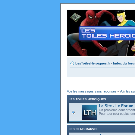
LesToilesHéroïques.fr
‹
Index du for
Voir les messages sans réponses
•
Voir les su
LES TOILES HÉROÏQUES
Le Site - Le Forum
Un problème concernant l
Pour tout cela et plus enc
LES FILMS MARVEL