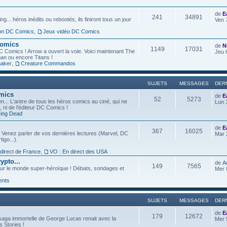
de
E
241
34891
g... héros inédits ou rebootés, ils finiront tous un jour
Ven 
ion DC Comics
,
Jeux vidéo DC Comics
Comics
de
N
1149
17031
C Comics ! Arrow a ouvert la voie. Voici maintenant The
Jeu 
an ou encore Titans !
aker
,
Creature Commandos
SUJETS
MESSAGES
DER
omics
de
E
52
5273
... L'antre de tous les héros comics au ciné, qui ne
Lun 
l, ni de l'éditeur DC Comics !
ing Dead
de
E
367
16025
 Venez parler de vos dernières lectures (Marvel, DC
Mar 
igo...).
 direct de France
,
VO : En direct des USA
ypto...
de
A
149
7565
ur le monde super-héroïque ! Débats, sondages et
Mer 
ents
SUJETS
MESSAGES
DER
de
E
179
12672
saga immortelle de George Lucas renait avec la
Mer 
s Stories !