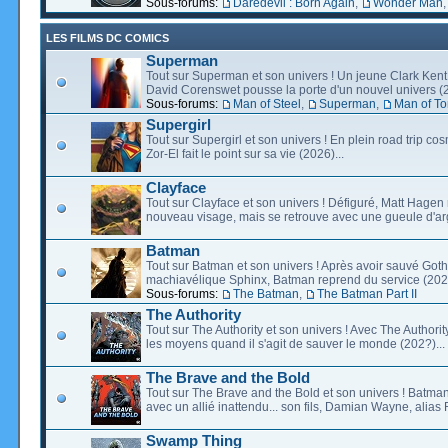
Sous-forums:
Daredevil : Born Again
,
Wonder Man
LES FILMS DC COMICS
Superman
Tout sur Superman et son univers ! Un jeune Clark Kent
David Corenswet pousse la porte d'un nouvel univers (2
Sous-forums:
Man of Steel
,
Superman
,
Man of T
Supergirl
Tout sur Supergirl et son univers ! En plein road trip co
Zor-El fait le point sur sa vie (2026)...
Clayface
Tout sur Clayface et son univers ! Défiguré, Matt Hagen
nouveau visage, mais se retrouve avec une gueule d'arg
Batman
Tout sur Batman et son univers ! Après avoir sauvé Go
machiavélique Sphinx, Batman reprend du service (2027
Sous-forums:
The Batman
,
The Batman Part II
The Authority
Tout sur The Authority et son univers ! Avec The Authority, 
les moyens quand il s'agit de sauver le monde (202?)...
The Brave and the Bold
Tout sur The Brave and the Bold et son univers ! Batman
avec un allié inattendu... son fils, Damian Wayne, alias 
Swamp Thing