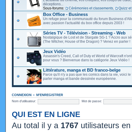
déceptions...
Sous-forums:
Cérémonies et classements
,
Quizz et
Box Office - Business
Un refuge pour la communauté du forum Business d'Allo
avec passion l'actualité du box office depuis 2003 !
Séries TV - Télévision - Streaming - Web
Nostalgique de Lost et de Stargate SG-1 ? Accro aux s
(The Witcher, House of the Dragon) ? Venez en parler !
Jeux Vidéo
Assassin's Creed, Call of Duty et World of Warcraft n'on
pour vous ? Bienvenue dans la catégorie Jeux Vidéo !
Littérature, manga et BD franco-belge
Parce qu'il n'y a pas que les comics dans la vie, voici l
parler manga et bande dessinée européenne.
CONNEXION
•
M’ENREGISTRER
Nom d’utilisateur:
Mot de passe:
QUI EST EN LIGNE
Au total il y a
1767
utilisateurs en 