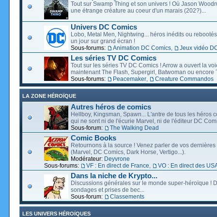
Tout sur Swamp Thing et son univers ! Où Jason Wood
une étrange créature au coeur d'un marais (202?)...
Univers DC Comics
Lobo, Metal Men, Nightwing... héros inédits ou rebootés, 
un jour sur grand écran !
Sous-forums:
Animation DC Comics
,
Jeux vidéo D
Les séries TV DC Comics
Tout sur les séries TV DC Comics ! Arrow a ouvert la voie
maintenant The Flash, Supergirl, Batwoman ou encore T
Sous-forums:
Peacemaker
,
Creature Commandos
LA ZONE HÉROÏQUE
Autres héros de comics
Hellboy, Kingsman, Spawn... L'antre de tous les héros c
qui ne sont ni de l'écurie Marvel, ni de l'éditeur DC Comi
Sous-forum:
The Walking Dead
Comic Books
Retournons à la source ! Venez parler de vos dernières 
(Marvel, DC Comics, Dark Horse, Vertigo...).
Modérateur:
Deyvrone
Sous-forums:
VF : En direct de France
,
VO : En direct des US
Dans la niche de Krypto...
Discussions générales sur le monde super-héroïque ! D
sondages et prises de bec...
Sous-forum:
Classements
LES UNIVERS HÉROÏQUES