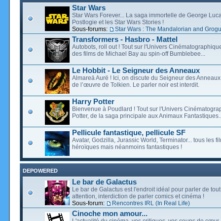
Star Wars
Star Wars Forever... La saga immortelle de George Luca
Postlogie et les Star Wars Stories !
Sous-forums:
Star Wars : The Mandalorian and Grog
Transformers - Hasbro - Mattel
Autobots, roll out ! Tout sur l'Univers Cinématographiq
des films de Michael Bay au spin-off Bumblebee...
Le Hobbit - Le Seigneur des Anneaux
Almareä Aurë ! Ici, on discute du Seigneur des Anneaux,
de l’œuvre de Tolkien. Le parler noir est interdit.
Harry Potter
Bienvenue à Poudlard ! Tout sur l'Univers Cinématogra
Potter, de la saga principale aux Animaux Fantastiques..
Pellicule fantastique, pellicule SF
Avatar, Godzilla, Jurassic World, Terminator... tous les f
héroïques mais néanmoins fantastiques !
DEPOWERED
Le bar de Galactus
Le bar de Galactus est l'endroit idéal pour parler de tout
attention, interdiction de parler comics et cinéma !
Sous-forum:
Rencontres IRL (In Real Life)
Cinoche mon amour...
L'actualité du cinéma, vos critiques, vos coups de cœur,