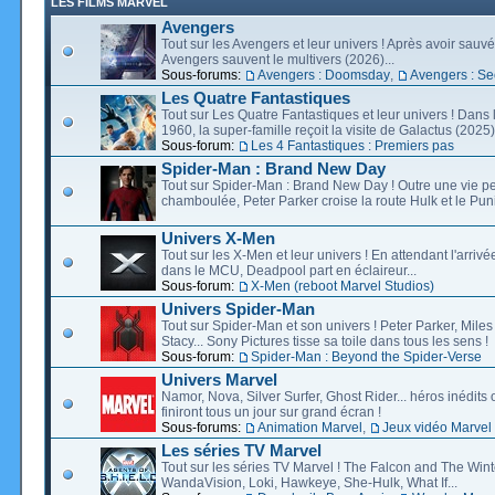
LES FILMS MARVEL
Avengers
Tout sur les Avengers et leur univers ! Après avoir sauvé 
Avengers sauvent le multivers (2026)...
Sous-forums:
Avengers : Doomsday
,
Avengers : Se
Les Quatre Fantastiques
Tout sur Les Quatre Fantastiques et leur univers ! Dans
1960, la super-famille reçoit la visite de Galactus (2025).
Sous-forum:
Les 4 Fantastiques : Premiers pas
Spider-Man : Brand New Day
Tout sur Spider-Man : Brand New Day ! Outre une vie p
chamboulée, Peter Parker croise la route Hulk et le Puni
Univers X-Men
Tout sur les X-Men et leur univers ! En attendant l'arri
dans le MCU, Deadpool part en éclaireur...
Sous-forum:
X-Men (reboot Marvel Studios)
Univers Spider-Man
Tout sur Spider-Man et son univers ! Peter Parker, Mil
Stacy... Sony Pictures tisse sa toile dans tous les sens !
Sous-forum:
Spider-Man : Beyond the Spider-Verse
Univers Marvel
Namor, Nova, Silver Surfer, Ghost Rider... héros inédits 
finiront tous un jour sur grand écran !
Sous-forums:
Animation Marvel
,
Jeux vidéo Marvel
Les séries TV Marvel
Tout sur les séries TV Marvel ! The Falcon and The Wint
WandaVision, Loki, Hawkeye, She-Hulk, What If...