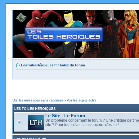
LesToilesHéroïques.fr
‹
Index du forum
Voir les messages sans réponses
•
Voir les sujets actifs
LES TOILES HÉROÏQUES
Le Site - Le Forum
Un problème concernant le forum ? Une critique pertine
site ? Pour tout cela et plus encore, c'est ici !