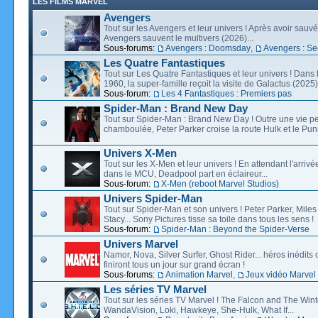
LES FILMS MARVEL
Avengers
Tout sur les Avengers et leur univers ! Après avoir sauvé 
Avengers sauvent le multivers (2026)...
Sous-forums:
Avengers : Doomsday
,
Avengers : Se
Les Quatre Fantastiques
Tout sur Les Quatre Fantastiques et leur univers ! Dans
1960, la super-famille reçoit la visite de Galactus (2025).
Sous-forum:
Les 4 Fantastiques : Premiers pas
Spider-Man : Brand New Day
Tout sur Spider-Man : Brand New Day ! Outre une vie p
chamboulée, Peter Parker croise la route Hulk et le Puni
Univers X-Men
Tout sur les X-Men et leur univers ! En attendant l'arri
dans le MCU, Deadpool part en éclaireur...
Sous-forum:
X-Men (reboot Marvel Studios)
Univers Spider-Man
Tout sur Spider-Man et son univers ! Peter Parker, Mil
Stacy... Sony Pictures tisse sa toile dans tous les sens !
Sous-forum:
Spider-Man : Beyond the Spider-Verse
Univers Marvel
Namor, Nova, Silver Surfer, Ghost Rider... héros inédits 
finiront tous un jour sur grand écran !
Sous-forums:
Animation Marvel
,
Jeux vidéo Marvel
Les séries TV Marvel
Tout sur les séries TV Marvel ! The Falcon and The Wint
WandaVision, Loki, Hawkeye, She-Hulk, What If...