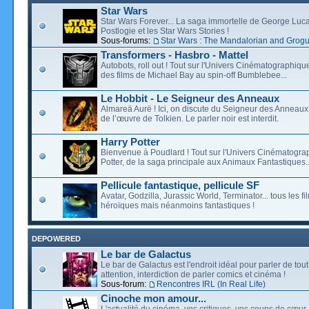
Star Wars
Star Wars Forever... La saga immortelle de George Luca
Postlogie et les Star Wars Stories !
Sous-forums:
Star Wars : The Mandalorian and Grog
Transformers - Hasbro - Mattel
Autobots, roll out ! Tout sur l'Univers Cinématographiq
des films de Michael Bay au spin-off Bumblebee...
Le Hobbit - Le Seigneur des Anneaux
Almareä Aurë ! Ici, on discute du Seigneur des Anneaux,
de l’œuvre de Tolkien. Le parler noir est interdit.
Harry Potter
Bienvenue à Poudlard ! Tout sur l'Univers Cinématogra
Potter, de la saga principale aux Animaux Fantastiques..
Pellicule fantastique, pellicule SF
Avatar, Godzilla, Jurassic World, Terminator... tous les f
héroïques mais néanmoins fantastiques !
DEPOWERED
Le bar de Galactus
Le bar de Galactus est l'endroit idéal pour parler de tout
attention, interdiction de parler comics et cinéma !
Sous-forum:
Rencontres IRL (In Real Life)
Cinoche mon amour...
L'actualité du cinéma, vos critiques, vos coups de cœur,