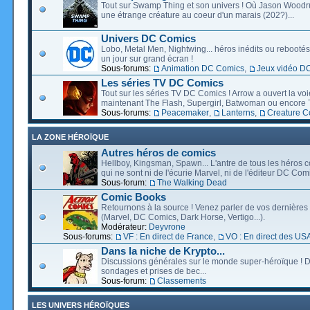
Tout sur Swamp Thing et son univers ! Où Jason Wood
une étrange créature au coeur d'un marais (202?)...
Univers DC Comics
Lobo, Metal Men, Nightwing... héros inédits ou rebootés, 
un jour sur grand écran !
Sous-forums:
Animation DC Comics
,
Jeux vidéo D
Les séries TV DC Comics
Tout sur les séries TV DC Comics ! Arrow a ouvert la voie
maintenant The Flash, Supergirl, Batwoman ou encore T
Sous-forums:
Peacemaker
,
Lanterns
,
Creature 
LA ZONE HÉROÏQUE
Autres héros de comics
Hellboy, Kingsman, Spawn... L'antre de tous les héros c
qui ne sont ni de l'écurie Marvel, ni de l'éditeur DC Comi
Sous-forum:
The Walking Dead
Comic Books
Retournons à la source ! Venez parler de vos dernières 
(Marvel, DC Comics, Dark Horse, Vertigo...).
Modérateur:
Deyvrone
Sous-forums:
VF : En direct de France
,
VO : En direct des US
Dans la niche de Krypto...
Discussions générales sur le monde super-héroïque ! D
sondages et prises de bec...
Sous-forum:
Classements
LES UNIVERS HÉROÏQUES