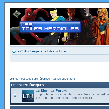
LesToilesHéroïques.fr
‹
Index du forum
Voir les messages sans réponses
•
Voir les sujets actifs
LES TOILES HÉROÏQUES
Le Site - Le Forum
Un problème concernant le forum ? Une critique pertine
site ? Pour tout cela et plus encore, c'est ici !