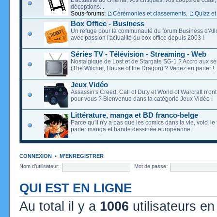
déceptions...
Sous-forums:
Cérémonies et classements
,
Quizz et
Box Office - Business
Un refuge pour la communauté du forum Business d'Allo
avec passion l'actualité du box office depuis 2003 !
Séries TV - Télévision - Streaming - Web
Nostalgique de Lost et de Stargate SG-1 ? Accro aux s
(The Witcher, House of the Dragon) ? Venez en parler !
Jeux Vidéo
Assassin's Creed, Call of Duty et World of Warcraft n'on
pour vous ? Bienvenue dans la catégorie Jeux Vidéo !
Littérature, manga et BD franco-belge
Parce qu'il n'y a pas que les comics dans la vie, voici l
parler manga et bande dessinée européenne.
CONNEXION
•
M’ENREGISTRER
Nom d’utilisateur:
Mot de passe:
QUI EST EN LIGNE
Au total il y a
1006
utilisateurs en 