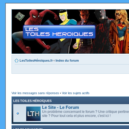
LesToilesHéroïques.fr
‹
Index du forum
Voir les messages sans réponses
•
Voir les sujets actifs
LES TOILES HÉROÏQUES
Le Site - Le Forum
Un problème concernant le forum ? Une critique pertine
site ? Pour tout cela et plus encore, c'est ici !