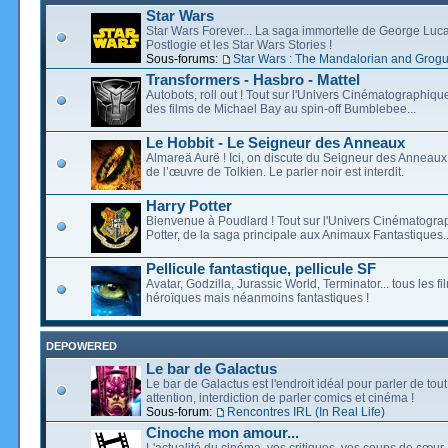
Star Wars
Star Wars Forever... La saga immortelle de George Luca
Postlogie et les Star Wars Stories !
Sous-forums:
Star Wars : The Mandalorian and Grog
Transformers - Hasbro - Mattel
Autobots, roll out ! Tout sur l'Univers Cinématographiq
des films de Michael Bay au spin-off Bumblebee...
Le Hobbit - Le Seigneur des Anneaux
Almareä Aurë ! Ici, on discute du Seigneur des Anneaux,
de l’œuvre de Tolkien. Le parler noir est interdit.
Harry Potter
Bienvenue à Poudlard ! Tout sur l'Univers Cinématogra
Potter, de la saga principale aux Animaux Fantastiques..
Pellicule fantastique, pellicule SF
Avatar, Godzilla, Jurassic World, Terminator... tous les f
héroïques mais néanmoins fantastiques !
DEPOWERED
Le bar de Galactus
Le bar de Galactus est l'endroit idéal pour parler de tout
attention, interdiction de parler comics et cinéma !
Sous-forum:
Rencontres IRL (In Real Life)
Cinoche mon amour...
L'actualité du cinéma, vos critiques, vos coups de cœur,