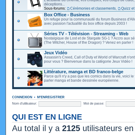
déceptions...
Sous-forums:
Cérémonies et classements
,
Quizz et
Box Office - Business
Un refuge pour la communauté du forum Business d'Allo
avec passion l'actualité du box office depuis 2003 !
Séries TV - Télévision - Streaming - Web
Nostalgique de Lost et de Stargate SG-1 ? Accro aux s
(The Witcher, House of the Dragon) ? Venez en parler !
Jeux Vidéo
Assassin's Creed, Call of Duty et World of Warcraft n'on
pour vous ? Bienvenue dans la catégorie Jeux Vidéo !
Littérature, manga et BD franco-belge
Parce qu'il n'y a pas que les comics dans la vie, voici l
parler manga et bande dessinée européenne.
CONNEXION
•
M’ENREGISTRER
Nom d’utilisateur:
Mot de passe:
QUI EST EN LIGNE
Au total il y a
2125
utilisateurs en 