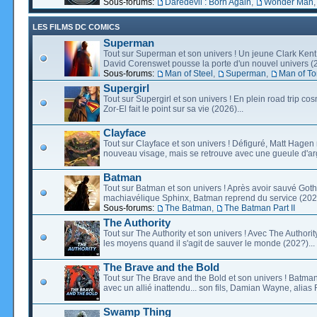
Sous-forums:
Daredevil : Born Again
,
Wonder Man
LES FILMS DC COMICS
Superman
Tout sur Superman et son univers ! Un jeune Clark Kent
David Corenswet pousse la porte d'un nouvel univers (2
Sous-forums:
Man of Steel
,
Superman
,
Man of T
Supergirl
Tout sur Supergirl et son univers ! En plein road trip co
Zor-El fait le point sur sa vie (2026)...
Clayface
Tout sur Clayface et son univers ! Défiguré, Matt Hagen
nouveau visage, mais se retrouve avec une gueule d'arg
Batman
Tout sur Batman et son univers ! Après avoir sauvé Go
machiavélique Sphinx, Batman reprend du service (2027
Sous-forums:
The Batman
,
The Batman Part II
The Authority
Tout sur The Authority et son univers ! Avec The Authority, 
les moyens quand il s'agit de sauver le monde (202?)...
The Brave and the Bold
Tout sur The Brave and the Bold et son univers ! Batman
avec un allié inattendu... son fils, Damian Wayne, alias 
Swamp Thing