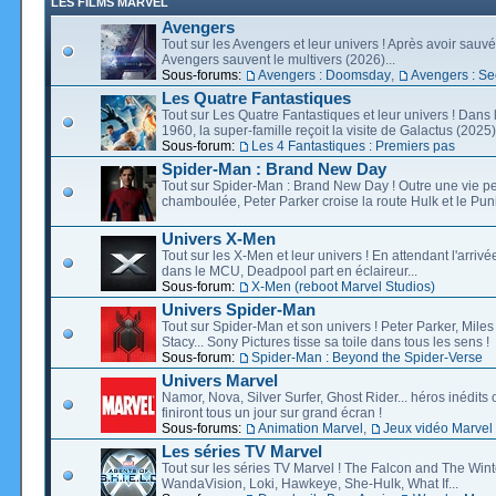
LES FILMS MARVEL
Avengers
Tout sur les Avengers et leur univers ! Après avoir sauvé 
Avengers sauvent le multivers (2026)...
Sous-forums:
Avengers : Doomsday
,
Avengers : Se
Les Quatre Fantastiques
Tout sur Les Quatre Fantastiques et leur univers ! Dans
1960, la super-famille reçoit la visite de Galactus (2025).
Sous-forum:
Les 4 Fantastiques : Premiers pas
Spider-Man : Brand New Day
Tout sur Spider-Man : Brand New Day ! Outre une vie p
chamboulée, Peter Parker croise la route Hulk et le Puni
Univers X-Men
Tout sur les X-Men et leur univers ! En attendant l'arri
dans le MCU, Deadpool part en éclaireur...
Sous-forum:
X-Men (reboot Marvel Studios)
Univers Spider-Man
Tout sur Spider-Man et son univers ! Peter Parker, Mil
Stacy... Sony Pictures tisse sa toile dans tous les sens !
Sous-forum:
Spider-Man : Beyond the Spider-Verse
Univers Marvel
Namor, Nova, Silver Surfer, Ghost Rider... héros inédits 
finiront tous un jour sur grand écran !
Sous-forums:
Animation Marvel
,
Jeux vidéo Marvel
Les séries TV Marvel
Tout sur les séries TV Marvel ! The Falcon and The Wint
WandaVision, Loki, Hawkeye, She-Hulk, What If...