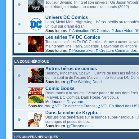
Tout sur Swamp Thing et son univers ! Où Jason Wood
une étrange créature au coeur d'un marais (202?)...
Univers DC Comics
Lobo, Metal Men, Nightwing... héros inédits ou rebootés, 
un jour sur grand écran !
Sous-forums:
Animation DC Comics
,
Jeux vidéo D
Les séries TV DC Comics
Tout sur les séries TV DC Comics ! Arrow a ouvert la voie
maintenant The Flash, Supergirl, Batwoman ou encore T
Sous-forums:
Peacemaker
,
Creature Commandos
LA ZONE HÉROÏQUE
Autres héros de comics
Hellboy, Kingsman, Spawn... L'antre de tous les héros c
qui ne sont ni de l'écurie Marvel, ni de l'éditeur DC Comi
Sous-forum:
The Walking Dead
Comic Books
Retournons à la source ! Venez parler de vos dernières 
(Marvel, DC Comics, Dark Horse, Vertigo...).
Modérateur:
Deyvrone
Sous-forums:
VF : En direct de France
,
VO : En direct des US
Dans la niche de Krypto...
Discussions générales sur le monde super-héroïque ! D
sondages et prises de bec...
Sous-forum:
Classements
LES UNIVERS HÉROÏQUES