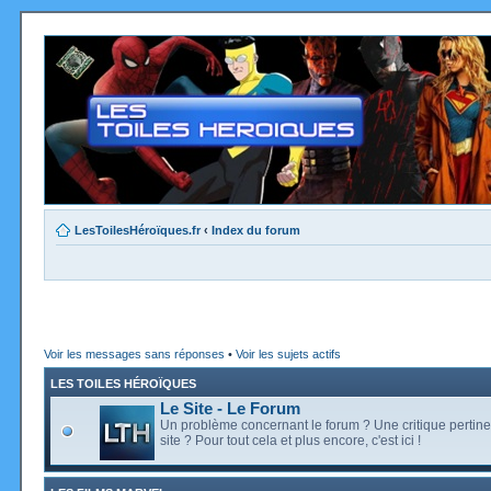
LesToilesHéroïques.fr
‹
Index du forum
Voir les messages sans réponses
•
Voir les sujets actifs
LES TOILES HÉROÏQUES
Le Site - Le Forum
Un problème concernant le forum ? Une critique pertine
site ? Pour tout cela et plus encore, c'est ici !