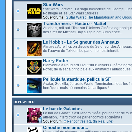
Star Wars
Star Wars Forever... La saga immortelle de George Luca
Postlogie et les Star Wars Stories !
Sous-forums:
Star Wars : The Mandalorian and Grog
Transformers - Hasbro - Mattel
Autobots, roll out ! Tout sur l'Univers Cinématographiq
des films de Michael Bay au spin-off Bumblebee...
Le Hobbit - Le Seigneur des Anneaux
Almareä Aurë ! Ici, on discute du Seigneur des Anneaux,
de l’œuvre de Tolkien. Le parler noir est interdit.
Harry Potter
Bienvenue à Poudlard ! Tout sur l'Univers Cinématogra
Potter, de la saga principale aux Animaux Fantastiques..
Pellicule fantastique, pellicule SF
Avatar, Godzilla, Jurassic World, Terminator... tous les f
héroïques mais néanmoins fantastiques !
DEPOWERED
Le bar de Galactus
Le bar de Galactus est l'endroit idéal pour parler de tout
attention, interdiction de parler comics et cinéma !
Sous-forum:
Rencontres IRL (In Real Life)
Cinoche mon amour...
L'actualité du cinéma, vos critiques, vos coups de cœur,