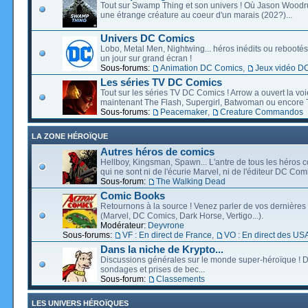
Tout sur Swamp Thing et son univers ! Où Jason Wood
une étrange créature au coeur d'un marais (202?)...
Univers DC Comics
Lobo, Metal Men, Nightwing... héros inédits ou rebootés, 
un jour sur grand écran !
Sous-forums:
Animation DC Comics
,
Jeux vidéo D
Les séries TV DC Comics
Tout sur les séries TV DC Comics ! Arrow a ouvert la voie
maintenant The Flash, Supergirl, Batwoman ou encore T
Sous-forums:
Peacemaker
,
Creature Commandos
LA ZONE HÉROÏQUE
Autres héros de comics
Hellboy, Kingsman, Spawn... L'antre de tous les héros c
qui ne sont ni de l'écurie Marvel, ni de l'éditeur DC Comi
Sous-forum:
The Walking Dead
Comic Books
Retournons à la source ! Venez parler de vos dernières 
(Marvel, DC Comics, Dark Horse, Vertigo...).
Modérateur:
Deyvrone
Sous-forums:
VF : En direct de France
,
VO : En direct des US
Dans la niche de Krypto...
Discussions générales sur le monde super-héroïque ! D
sondages et prises de bec...
Sous-forum:
Classements
LES UNIVERS HÉROÏQUES