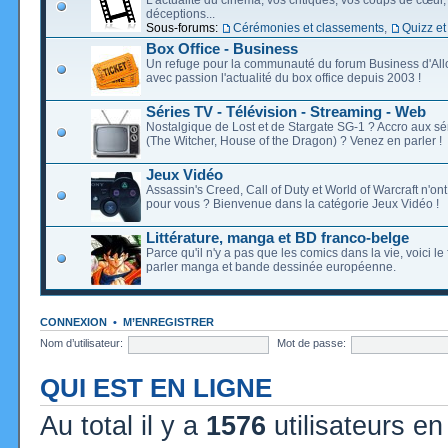
déceptions...
Sous-forums:
Cérémonies et classements
,
Quizz et
Box Office - Business
Un refuge pour la communauté du forum Business d'Allo
avec passion l'actualité du box office depuis 2003 !
Séries TV - Télévision - Streaming - Web
Nostalgique de Lost et de Stargate SG-1 ? Accro aux s
(The Witcher, House of the Dragon) ? Venez en parler !
Jeux Vidéo
Assassin's Creed, Call of Duty et World of Warcraft n'on
pour vous ? Bienvenue dans la catégorie Jeux Vidéo !
Littérature, manga et BD franco-belge
Parce qu'il n'y a pas que les comics dans la vie, voici l
parler manga et bande dessinée européenne.
CONNEXION
•
M’ENREGISTRER
Nom d’utilisateur:
Mot de passe:
QUI EST EN LIGNE
Au total il y a
1576
utilisateurs en 