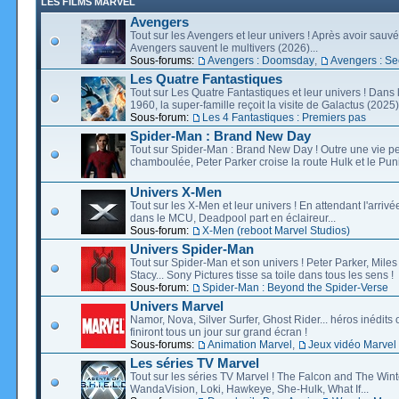
LES FILMS MARVEL
Avengers
Tout sur les Avengers et leur univers ! Après avoir sauvé 
Avengers sauvent le multivers (2026)...
Sous-forums:
Avengers : Doomsday
,
Avengers : Se
Les Quatre Fantastiques
Tout sur Les Quatre Fantastiques et leur univers ! Dans
1960, la super-famille reçoit la visite de Galactus (2025).
Sous-forum:
Les 4 Fantastiques : Premiers pas
Spider-Man : Brand New Day
Tout sur Spider-Man : Brand New Day ! Outre une vie p
chamboulée, Peter Parker croise la route Hulk et le Puni
Univers X-Men
Tout sur les X-Men et leur univers ! En attendant l'arri
dans le MCU, Deadpool part en éclaireur...
Sous-forum:
X-Men (reboot Marvel Studios)
Univers Spider-Man
Tout sur Spider-Man et son univers ! Peter Parker, Mil
Stacy... Sony Pictures tisse sa toile dans tous les sens !
Sous-forum:
Spider-Man : Beyond the Spider-Verse
Univers Marvel
Namor, Nova, Silver Surfer, Ghost Rider... héros inédits 
finiront tous un jour sur grand écran !
Sous-forums:
Animation Marvel
,
Jeux vidéo Marvel
Les séries TV Marvel
Tout sur les séries TV Marvel ! The Falcon and The Wint
WandaVision, Loki, Hawkeye, She-Hulk, What If...