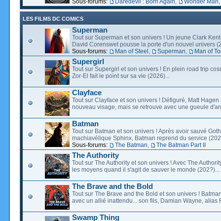
Sous-forums:
Daredevil : Born Again
,
Wonder Man
LES FILMS DC COMICS
Superman
Tout sur Superman et son univers ! Un jeune Clark Kent
David Corenswet pousse la porte d'un nouvel univers (2
Sous-forums:
Man of Steel
,
Superman
,
Man of T
Supergirl
Tout sur Supergirl et son univers ! En plein road trip co
Zor-El fait le point sur sa vie (2026)...
Clayface
Tout sur Clayface et son univers ! Défiguré, Matt Hagen
nouveau visage, mais se retrouve avec une gueule d'arg
Batman
Tout sur Batman et son univers ! Après avoir sauvé Go
machiavélique Sphinx, Batman reprend du service (2027
Sous-forums:
The Batman
,
The Batman Part II
The Authority
Tout sur The Authority et son univers ! Avec The Authority, 
les moyens quand il s'agit de sauver le monde (202?)...
The Brave and the Bold
Tout sur The Brave and the Bold et son univers ! Batman
avec un allié inattendu... son fils, Damian Wayne, alias 
Swamp Thing