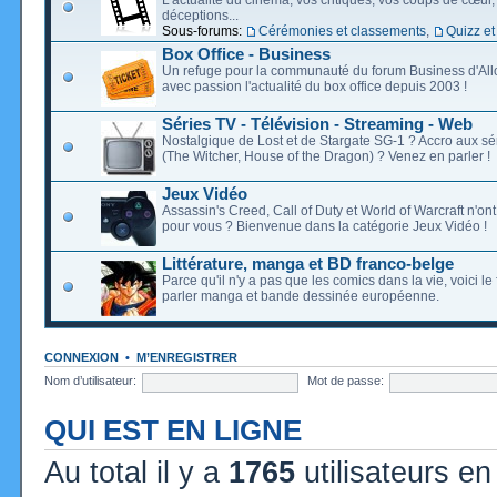
déceptions...
Sous-forums:
Cérémonies et classements
,
Quizz et
Box Office - Business
Un refuge pour la communauté du forum Business d'Allo
avec passion l'actualité du box office depuis 2003 !
Séries TV - Télévision - Streaming - Web
Nostalgique de Lost et de Stargate SG-1 ? Accro aux s
(The Witcher, House of the Dragon) ? Venez en parler !
Jeux Vidéo
Assassin's Creed, Call of Duty et World of Warcraft n'on
pour vous ? Bienvenue dans la catégorie Jeux Vidéo !
Littérature, manga et BD franco-belge
Parce qu'il n'y a pas que les comics dans la vie, voici l
parler manga et bande dessinée européenne.
CONNEXION
•
M’ENREGISTRER
Nom d’utilisateur:
Mot de passe:
QUI EST EN LIGNE
Au total il y a
1765
utilisateurs en 