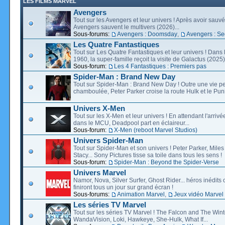
LES FILMS MARVEL
Avengers
Tout sur les Avengers et leur univers ! Après avoir sauvé 
Avengers sauvent le multivers (2026)...
Sous-forums:
Avengers : Doomsday
,
Avengers : Se
Les Quatre Fantastiques
Tout sur Les Quatre Fantastiques et leur univers ! Dans
1960, la super-famille reçoit la visite de Galactus (2025).
Sous-forum:
Les 4 Fantastiques : Premiers pas
Spider-Man : Brand New Day
Tout sur Spider-Man : Brand New Day ! Outre une vie p
chamboulée, Peter Parker croise la route Hulk et le Puni
Univers X-Men
Tout sur les X-Men et leur univers ! En attendant l'arri
dans le MCU, Deadpool part en éclaireur...
Sous-forum:
X-Men (reboot Marvel Studios)
Univers Spider-Man
Tout sur Spider-Man et son univers ! Peter Parker, Mil
Stacy... Sony Pictures tisse sa toile dans tous les sens !
Sous-forum:
Spider-Man : Beyond the Spider-Verse
Univers Marvel
Namor, Nova, Silver Surfer, Ghost Rider... héros inédits 
finiront tous un jour sur grand écran !
Sous-forums:
Animation Marvel
,
Jeux vidéo Marvel
Les séries TV Marvel
Tout sur les séries TV Marvel ! The Falcon and The Wint
WandaVision, Loki, Hawkeye, She-Hulk, What If...