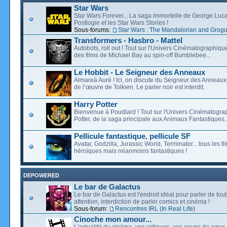
Star Wars
Star Wars Forever... La saga immortelle de George Luca
Postlogie et les Star Wars Stories !
Sous-forums:
Star Wars : The Mandalorian and Grog
Transformers - Hasbro - Mattel
Autobots, roll out ! Tout sur l'Univers Cinématographiq
des films de Michael Bay au spin-off Bumblebee...
Le Hobbit - Le Seigneur des Anneaux
Almareä Aurë ! Ici, on discute du Seigneur des Anneaux,
de l’œuvre de Tolkien. Le parler noir est interdit.
Harry Potter
Bienvenue à Poudlard ! Tout sur l'Univers Cinématogra
Potter, de la saga principale aux Animaux Fantastiques..
Pellicule fantastique, pellicule SF
Avatar, Godzilla, Jurassic World, Terminator... tous les f
héroïques mais néanmoins fantastiques !
DEPOWERED
Le bar de Galactus
Le bar de Galactus est l'endroit idéal pour parler de tout
attention, interdiction de parler comics et cinéma !
Sous-forum:
Rencontres IRL (In Real Life)
Cinoche mon amour...
L'actualité du cinéma, vos critiques, vos coups de cœur,