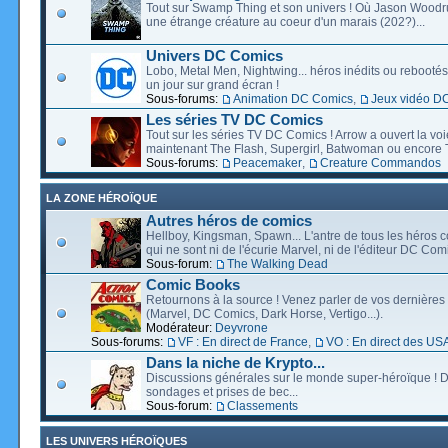
Tout sur Swamp Thing et son univers ! Où Jason Wood
une étrange créature au coeur d'un marais (202?)...
Univers DC Comics
Lobo, Metal Men, Nightwing... héros inédits ou rebootés, 
un jour sur grand écran !
Sous-forums:
Animation DC Comics
,
Jeux vidéo D
Les séries TV DC Comics
Tout sur les séries TV DC Comics ! Arrow a ouvert la voie
maintenant The Flash, Supergirl, Batwoman ou encore T
Sous-forums:
Peacemaker
,
Creature Commandos
LA ZONE HÉROÏQUE
Autres héros de comics
Hellboy, Kingsman, Spawn... L'antre de tous les héros c
qui ne sont ni de l'écurie Marvel, ni de l'éditeur DC Comi
Sous-forum:
The Walking Dead
Comic Books
Retournons à la source ! Venez parler de vos dernières 
(Marvel, DC Comics, Dark Horse, Vertigo...).
Modérateur:
Deyvrone
Sous-forums:
VF : En direct de France
,
VO : En direct des US
Dans la niche de Krypto...
Discussions générales sur le monde super-héroïque ! D
sondages et prises de bec...
Sous-forum:
Classements
LES UNIVERS HÉROÏQUES