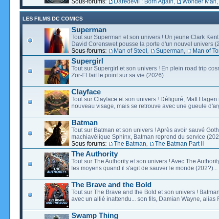
Sous-forums:
Daredevil : Born Again
,
Wonder Man
LES FILMS DC COMICS
Superman
Tout sur Superman et son univers ! Un jeune Clark Kent
David Corenswet pousse la porte d'un nouvel univers (2
Sous-forums:
Man of Steel
,
Superman
,
Man of T
Supergirl
Tout sur Supergirl et son univers ! En plein road trip co
Zor-El fait le point sur sa vie (2026)...
Clayface
Tout sur Clayface et son univers ! Défiguré, Matt Hagen
nouveau visage, mais se retrouve avec une gueule d'arg
Batman
Tout sur Batman et son univers ! Après avoir sauvé Go
machiavélique Sphinx, Batman reprend du service (2027
Sous-forums:
The Batman
,
The Batman Part II
The Authority
Tout sur The Authority et son univers ! Avec The Authority, 
les moyens quand il s'agit de sauver le monde (202?)...
The Brave and the Bold
Tout sur The Brave and the Bold et son univers ! Batman
avec un allié inattendu... son fils, Damian Wayne, alias 
Swamp Thing