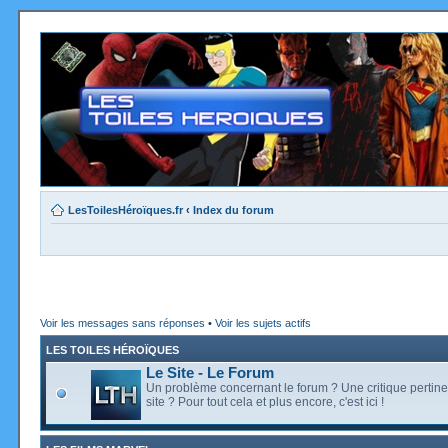
LesToilesHéroïques.fr
‹
Index du forum
Voir les messages sans réponses
•
Voir les sujets actifs
LES TOILES HÉROÏQUES
Le Site - Le Forum
Un problème concernant le forum ? Une critique pertine
site ? Pour tout cela et plus encore, c'est ici !