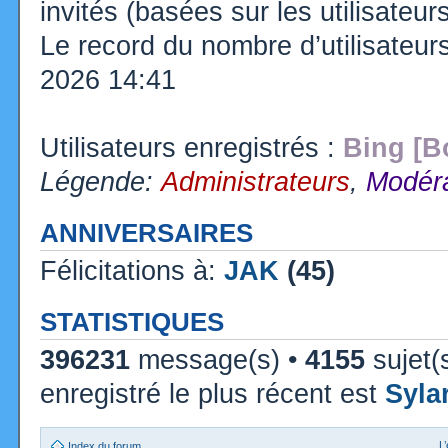
invités (basées sur les utilisateu
Le record du nombre d’utilisateur
2026 14:41
Utilisateurs enregistrés :
Bing [B
Légende:
Administrateurs
,
Modéra
ANNIVERSAIRES
Félicitations à:
JAK
(45)
STATISTIQUES
396231
message(s) •
4155
sujet(
enregistré le plus récent est
Syla
L
Index du forum