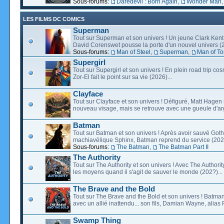
Sous-forums:
Daredevil : Born Again
,
Wonder Man
LES FILMS DC COMICS
Superman
Tout sur Superman et son univers ! Un jeune Clark Kent
David Corenswet pousse la porte d'un nouvel univers (2
Sous-forums:
Man of Steel
,
Superman
,
Man of T
Supergirl
Tout sur Supergirl et son univers ! En plein road trip co
Zor-El fait le point sur sa vie (2026)...
Clayface
Tout sur Clayface et son univers ! Défiguré, Matt Hagen
nouveau visage, mais se retrouve avec une gueule d'arg
Batman
Tout sur Batman et son univers ! Après avoir sauvé Go
machiavélique Sphinx, Batman reprend du service (2027
Sous-forums:
The Batman
,
The Batman Part II
The Authority
Tout sur The Authority et son univers ! Avec The Authority, 
les moyens quand il s'agit de sauver le monde (202?)...
The Brave and the Bold
Tout sur The Brave and the Bold et son univers ! Batman
avec un allié inattendu... son fils, Damian Wayne, alias 
Swamp Thing