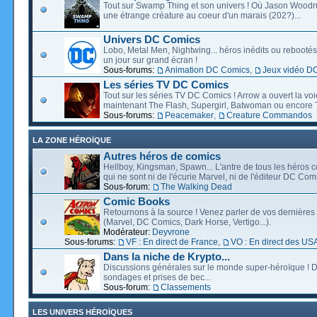
Tout sur Swamp Thing et son univers ! Où Jason Wood
une étrange créature au coeur d'un marais (202?)...
Univers DC Comics
Lobo, Metal Men, Nightwing... héros inédits ou rebootés, 
un jour sur grand écran !
Sous-forums:
Animation DC Comics
,
Jeux vidéo D
Les séries TV DC Comics
Tout sur les séries TV DC Comics ! Arrow a ouvert la voie
maintenant The Flash, Supergirl, Batwoman ou encore T
Sous-forums:
Peacemaker
,
Creature Commandos
LA ZONE HÉROÏQUE
Autres héros de comics
Hellboy, Kingsman, Spawn... L'antre de tous les héros c
qui ne sont ni de l'écurie Marvel, ni de l'éditeur DC Comi
Sous-forum:
The Walking Dead
Comic Books
Retournons à la source ! Venez parler de vos dernières 
(Marvel, DC Comics, Dark Horse, Vertigo...).
Modérateur:
Deyvrone
Sous-forums:
VF : En direct de France
,
VO : En direct des US
Dans la niche de Krypto...
Discussions générales sur le monde super-héroïque ! D
sondages et prises de bec...
Sous-forum:
Classements
LES UNIVERS HÉROÏQUES