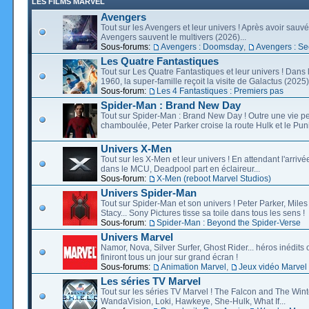
LES FILMS MARVEL
Avengers
Tout sur les Avengers et leur univers ! Après avoir sauvé 
Avengers sauvent le multivers (2026)...
Sous-forums:
Avengers : Doomsday
,
Avengers : Se
Les Quatre Fantastiques
Tout sur Les Quatre Fantastiques et leur univers ! Dans
1960, la super-famille reçoit la visite de Galactus (2025).
Sous-forum:
Les 4 Fantastiques : Premiers pas
Spider-Man : Brand New Day
Tout sur Spider-Man : Brand New Day ! Outre une vie p
chamboulée, Peter Parker croise la route Hulk et le Puni
Univers X-Men
Tout sur les X-Men et leur univers ! En attendant l'arri
dans le MCU, Deadpool part en éclaireur...
Sous-forum:
X-Men (reboot Marvel Studios)
Univers Spider-Man
Tout sur Spider-Man et son univers ! Peter Parker, Mil
Stacy... Sony Pictures tisse sa toile dans tous les sens !
Sous-forum:
Spider-Man : Beyond the Spider-Verse
Univers Marvel
Namor, Nova, Silver Surfer, Ghost Rider... héros inédits 
finiront tous un jour sur grand écran !
Sous-forums:
Animation Marvel
,
Jeux vidéo Marvel
Les séries TV Marvel
Tout sur les séries TV Marvel ! The Falcon and The Wint
WandaVision, Loki, Hawkeye, She-Hulk, What If...