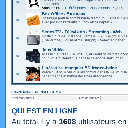
déceptions...
Sous-forums:
Cérémonies et classements
,
Quizz et
Box Office - Business
Un refuge pour la communauté du forum Business d'Allo
avec passion l'actualité du box office depuis 2003 !
Séries TV - Télévision - Streaming - Web
Nostalgique de Lost et de Stargate SG-1 ? Accro aux s
(The Witcher, House of the Dragon) ? Venez en parler !
Jeux Vidéo
Assassin's Creed, Call of Duty et World of Warcraft n'on
pour vous ? Bienvenue dans la catégorie Jeux Vidéo !
Littérature, manga et BD franco-belge
Parce qu'il n'y a pas que les comics dans la vie, voici l
parler manga et bande dessinée européenne.
CONNEXION
•
M’ENREGISTRER
Nom d’utilisateur:
Mot de passe:
QUI EST EN LIGNE
Au total il y a
1608
utilisateurs en 