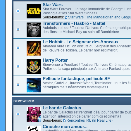
Star Wars
Star Wars Forever... La saga immortelle de George Luca
Postlogie et les Star Wars Stories !
Sous-forums:
Star Wars : The Mandalorian and Grog
Transformers - Hasbro - Mattel
Autobots, roll out ! Tout sur l'Univers Cinématographiq
des films de Michael Bay au spin-off Bumblebee...
Le Hobbit - Le Seigneur des Anneaux
Almareä Aurë ! Ici, on discute du Seigneur des Anneaux,
de l’œuvre de Tolkien. Le parler noir est interdit.
Harry Potter
Bienvenue à Poudlard ! Tout sur l'Univers Cinématogra
Potter, de la saga principale aux Animaux Fantastiques..
Pellicule fantastique, pellicule SF
Avatar, Godzilla, Jurassic World, Terminator... tous les f
héroïques mais néanmoins fantastiques !
DEPOWERED
Le bar de Galactus
Le bar de Galactus est l'endroit idéal pour parler de tout
attention, interdiction de parler comics et cinéma !
Sous-forum:
Rencontres IRL (In Real Life)
Cinoche mon amour...
L'actualité du cinéma, vos critiques, vos coups de cœur,