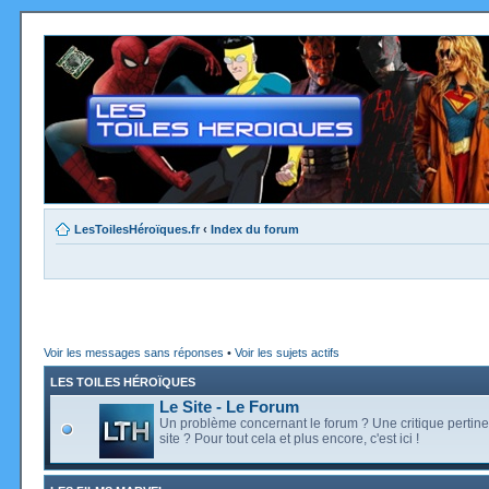
LesToilesHéroïques.fr
‹
Index du forum
Voir les messages sans réponses
•
Voir les sujets actifs
LES TOILES HÉROÏQUES
Le Site - Le Forum
Un problème concernant le forum ? Une critique pertine
site ? Pour tout cela et plus encore, c'est ici !