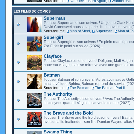
Sous-forums:
Daredevil : Born Again
,
Wonder Man
LES FILMS DC COMICS
Superman
Tout sur Superman et son univers ! Un jeune Clark Kent
David Corenswet pousse la porte d'un nouvel univers (2
Sous-forums:
Man of Steel
,
Superman
,
Man of T
Supergirl
Tout sur Supergirl et son univers ! En plein road trip co
Zor-El fait le point sur sa vie (2026)...
Clayface
Tout sur Clayface et son univers ! Défiguré, Matt Hagen
nouveau visage, mais se retrouve avec une gueule d'arg
Batman
Tout sur Batman et son univers ! Après avoir sauvé Go
machiavélique Sphinx, Batman reprend du service (2027
Sous-forums:
The Batman
,
The Batman Part II
The Authority
Tout sur The Authority et son univers ! Avec The Authority, 
les moyens quand il s'agit de sauver le monde (202?)...
The Brave and the Bold
Tout sur The Brave and the Bold et son univers ! Batman
avec un allié inattendu... son fils, Damian Wayne, alias 
Swamp Thing