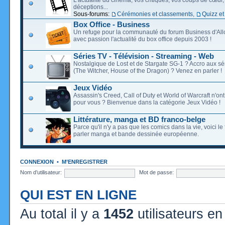
déceptions...
Sous-forums:
Cérémonies et classements
,
Quizz et
Box Office - Business
Un refuge pour la communauté du forum Business d'Allo
avec passion l'actualité du box office depuis 2003 !
Séries TV - Télévision - Streaming - Web
Nostalgique de Lost et de Stargate SG-1 ? Accro aux s
(The Witcher, House of the Dragon) ? Venez en parler !
Jeux Vidéo
Assassin's Creed, Call of Duty et World of Warcraft n'on
pour vous ? Bienvenue dans la catégorie Jeux Vidéo !
Littérature, manga et BD franco-belge
Parce qu'il n'y a pas que les comics dans la vie, voici l
parler manga et bande dessinée européenne.
CONNEXION
•
M’ENREGISTRER
Nom d’utilisateur:
Mot de passe:
QUI EST EN LIGNE
Au total il y a
1452
utilisateurs en 