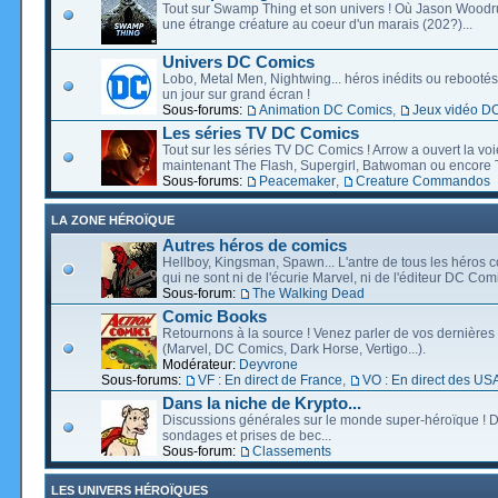
Tout sur Swamp Thing et son univers ! Où Jason Wood
une étrange créature au coeur d'un marais (202?)...
Univers DC Comics
Lobo, Metal Men, Nightwing... héros inédits ou rebootés, 
un jour sur grand écran !
Sous-forums:
Animation DC Comics
,
Jeux vidéo D
Les séries TV DC Comics
Tout sur les séries TV DC Comics ! Arrow a ouvert la voie
maintenant The Flash, Supergirl, Batwoman ou encore T
Sous-forums:
Peacemaker
,
Creature Commandos
LA ZONE HÉROÏQUE
Autres héros de comics
Hellboy, Kingsman, Spawn... L'antre de tous les héros c
qui ne sont ni de l'écurie Marvel, ni de l'éditeur DC Comi
Sous-forum:
The Walking Dead
Comic Books
Retournons à la source ! Venez parler de vos dernières 
(Marvel, DC Comics, Dark Horse, Vertigo...).
Modérateur:
Deyvrone
Sous-forums:
VF : En direct de France
,
VO : En direct des US
Dans la niche de Krypto...
Discussions générales sur le monde super-héroïque ! D
sondages et prises de bec...
Sous-forum:
Classements
LES UNIVERS HÉROÏQUES