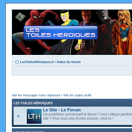
LesToilesHéroïques.fr
‹
Index du forum
Voir les messages sans réponses
•
Voir les sujets actifs
LES TOILES HÉROÏQUES
Le Site - Le Forum
Un problème concernant le forum ? Une critique pertine
site ? Pour tout cela et plus encore, c'est ici !