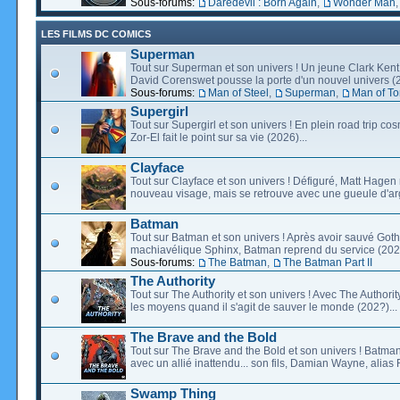
Sous-forums:
Daredevil : Born Again
,
Wonder Man
LES FILMS DC COMICS
Superman
Tout sur Superman et son univers ! Un jeune Clark Kent
David Corenswet pousse la porte d'un nouvel univers (2
Sous-forums:
Man of Steel
,
Superman
,
Man of T
Supergirl
Tout sur Supergirl et son univers ! En plein road trip co
Zor-El fait le point sur sa vie (2026)...
Clayface
Tout sur Clayface et son univers ! Défiguré, Matt Hagen
nouveau visage, mais se retrouve avec une gueule d'arg
Batman
Tout sur Batman et son univers ! Après avoir sauvé Go
machiavélique Sphinx, Batman reprend du service (2027
Sous-forums:
The Batman
,
The Batman Part II
The Authority
Tout sur The Authority et son univers ! Avec The Authority, 
les moyens quand il s'agit de sauver le monde (202?)...
The Brave and the Bold
Tout sur The Brave and the Bold et son univers ! Batman
avec un allié inattendu... son fils, Damian Wayne, alias 
Swamp Thing