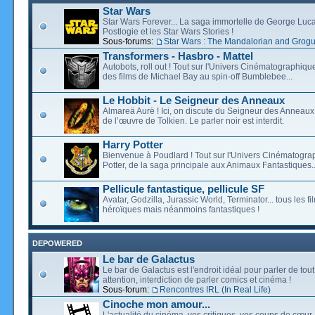
Star Wars
Star Wars Forever... La saga immortelle de George Luca
Postlogie et les Star Wars Stories !
Sous-forums:
Star Wars : The Mandalorian and Grog
Transformers - Hasbro - Mattel
Autobots, roll out ! Tout sur l'Univers Cinématographiq
des films de Michael Bay au spin-off Bumblebee...
Le Hobbit - Le Seigneur des Anneaux
Almareä Aurë ! Ici, on discute du Seigneur des Anneaux,
de l’œuvre de Tolkien. Le parler noir est interdit.
Harry Potter
Bienvenue à Poudlard ! Tout sur l'Univers Cinématogra
Potter, de la saga principale aux Animaux Fantastiques..
Pellicule fantastique, pellicule SF
Avatar, Godzilla, Jurassic World, Terminator... tous les f
héroïques mais néanmoins fantastiques !
DEPOWERED
Le bar de Galactus
Le bar de Galactus est l'endroit idéal pour parler de tout
attention, interdiction de parler comics et cinéma !
Sous-forum:
Rencontres IRL (In Real Life)
Cinoche mon amour...
L'actualité du cinéma, vos critiques, vos coups de cœur,