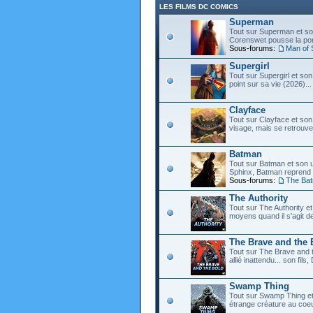
LES FILMS DC COMICS
Superman
Tout sur Superman et son
Corenswet pousse la port
Sous-forums:
Man of 
Supergirl
Tout sur Supergirl et son
point sur sa vie (2026)...
Clayface
Tout sur Clayface et son
visage, mais se retrouve
Batman
Tout sur Batman et son 
Sphinx, Batman reprend d
Sous-forums:
The Ba
The Authority
Tout sur The Authority et 
moyens quand il s'agit d
The Brave and the 
Tout sur The Brave and t
allié inattendu... son fi
Swamp Thing
Tout sur Swamp Thing e
étrange créature au coeu