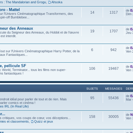
rs : The Mandalorian and Grogu
,
Ahsoka
ro - Mattel
de
E
14
1317
t sur l'Univers Cinématographique Transformers, des
Dim 
spin-off Bumblebee...
gneur des Anneaux
de
E
19
1707
iscute du Seigneur des Anneaux, du Hobbit et de l’œuvre
Jeu 
est interdit.
de
E
6
942
out sur l'Univers Cinématographique Harry Potter, de la
Ven 
aux Fantastiques...
e, pellicule SF
de
E
106
19467
c World, Terminator... tous les films non super-
Ven 
s fantastiques !
SUJETS
MESSAGES
DER
de
E
95
55436
ndroit idéal pour parler de tout et de rien. Mais
Mar 
 parler comics et cinéma !
s IRL (In Real Life)
...
de
N
158
30005
os critiques, vos coups de cœur, vos déceptions...
Ven 
ies et classements
,
Quizz et jeux
ess