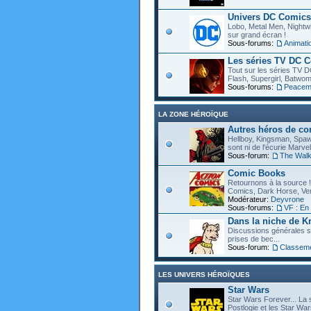
Univers DC Comics
Lobo, Metal Men, Nightwin
sur grand écran !
Sous-forums:
Animat
Les séries TV DC 
Tout sur les séries TV D
Flash, Supergirl, Batwom
Sous-forums:
Peacem
LA ZONE HÉROÏQUE
Autres héros de c
Hellboy, Kingsman, Spawn
sont ni de l'écurie Marve
Sous-forum:
The Walk
Comic Books
Retournons à la source !
Comics, Dark Horse, Vert
Modérateur:
Deyvrone
Sous-forums:
VF : En
Dans la niche de Kr
Discussions générales s
prises de bec...
Sous-forum:
Classem
LES UNIVERS HÉROÏQUES
Star Wars
Star Wars Forever... La 
Postlogie et les Star War