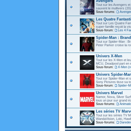
Avengers
Tout sur les Avengers et 
sauvent le multivers (202
Sous-forums:
Avenge
Les Quatre Fantast
Tout sur Les Quatre Fant
super-famille reçoit la vi
Sous-forum:
Les 4 Fa
Spider-Man : Bran
Tout sur Spider-Man : B
Peter Parker croise la ro
Univers X-Men
Tout sur les X-Men et leu
MCU, Deadpool part en éc
Sous-forum:
X-Men (r
Univers Spider-Ma
Tout sur Spider-Man et s
Sony Pictures tisse sa to
Sous-forum:
Spider-M
Univers Marvel
Namor, Nova, Silver Surfe
tous un jour sur grand éc
Sous-forums:
Animati
Les séries TV Marv
Tout sur les séries TV M
WandaVision, Loki, Hawk
Sous-forums:
Daredevi