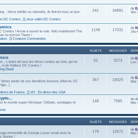
de
E
241
34891
g... héros inédits ou rebootés, ils finiront tous un jour
Ven 
ion DC Comics
,
Jeux vidéo DC Comics
Comics
de
N
1149
17031
C Comics ! Arrow a ouvert la voie. Voici maintenant The
Jeu 
an ou encore Titans !
aker
,
Creature Commandos
SUJETS
MESSAGES
DER
omics
de
E
52
5273
... L'antre de tous les héros comics au ciné, qui ne
Lun 
l, ni de l'éditeur DC Comics !
ing Dead
de
E
367
16025
 Venez parler de vos dernières lectures (Marvel, DC
Mar 
igo...).
 direct de France
,
VO : En direct des USA
ypto...
de
A
149
7565
ur le monde super-héroïque ! Débats, sondages et
Mer 
ents
SUJETS
MESSAGES
DER
de
E
179
12672
saga immortelle de George Lucas renait avec la
Mer 
s Stories !