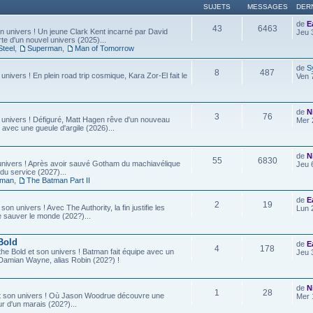
SUJETS
MESSAGES
DER
de
E
43
6463
 univers ! Un jeune Clark Kent incarné par David
Jeu 
e d'un nouvel univers (2025)...
Steel
,
Superman
,
Man of Tomorrow
de
S
8
487
 univers ! En plein road trip cosmique, Kara Zor-El fait le
Ven 
de
N
3
76
 univers ! Défiguré, Matt Hagen rêve d'un nouveau
Mer 
 avec une gueule d'argile (2026)...
de
N
55
6830
univers ! Après avoir sauvé Gotham du machiavélique
Jeu 
u service (2027)...
tman
,
The Batman Part II
de
E
2
19
son univers ! Avec The Authority, la fin justifie les
Lun 
e sauver le monde (202?)...
Bold
de
E
4
178
he Bold et son univers ! Batman fait équipe avec un
Jeu 
ls, Damian Wayne, alias Robin (202?) !
de
N
1
28
t son univers ! Où Jason Woodrue découvre une
Mer 
r d'un marais (202?)...