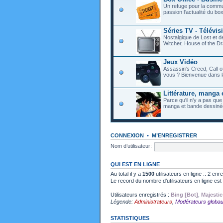
Un refuge pour la commu
passion l'actualité du bo
Séries TV - Télévis
Nostalgique de Lost et 
Witcher, House of the Dr
Jeux Vidéo
Assassin's Creed, Call o
vous ? Bienvenue dans l
Littérature, manga 
Parce qu'il n'y a pas que
manga et bande dessiné
CONNEXION
•
M’ENREGISTRER
Nom d’utilisateur:
QUI EST EN LIGNE
Au total il y a
1500
utilisateurs en ligne :: 2 enr
Le record du nombre d’utilisateurs en ligne es
Utilisateurs enregistrés :
Bing [Bot]
,
Majestic
Légende:
Administrateurs
,
Modérateurs globa
STATISTIQUES