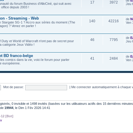
de
E
17
3972
nauté du forum Business d'AlloCiné, qui suit avec
Jeu 
x office depuis 2003 !
ion - Streaming - Web
de
N
140
42216
de Stargate SG-1 ? Accro aux séries du moment (The
Ven 
agon) ? Venez en parler !
de
E
46
7795
f Duty et World of Warcraft n'ont pas de secret pour
Jeu 
a catégorie Jeux Vidéo !
et BD franco-belge
de
E
41
2484
 les comics dans la vie, voici le forum pour parler
Ven 
e européenne.
Mot de passe:
|
Me connecter automatiquement à chaque v
egistrés, 0 invisible et 1498 invités (basées sur les utilisateurs actifs des 15 dernières minutes
t de
19944
, le Dim 1 Fév 2026 14:41
-12 [Bot]
ux