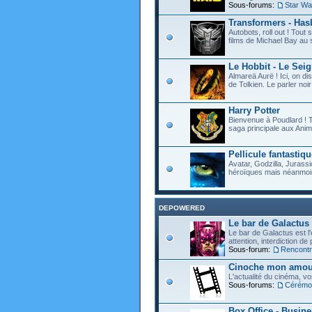
Sous-forums:
Star Wa
Transformers - Hasb
Autobots, roll out ! Tou
films de Michael Bay au 
Le Hobbit - Le Sei
Almareä Aurë ! Ici, on d
de Tolkien. Le parler noir 
Harry Potter
Bienvenue à Poudlard ! T
saga principale aux Anim
Pellicule fantastiqu
Avatar, Godzilla, Jurassi
héroïques mais néanmoin
DEPOWERED
Le bar de Galactus
Le bar de Galactus est l'e
attention, interdiction de
Sous-forum:
Rencontre
Cinoche mon amour
L'actualité du cinéma, v
Sous-forums:
Cérémon
Box Office - Busin