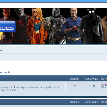
um
jets actifs
SUJETS
MESSAGES
DER
de
E
32
7059
e forum ? Une critique pertinente au sujet du site ?
Dim 
ore, c'est ici !
SUJETS
MESSAGES
DER