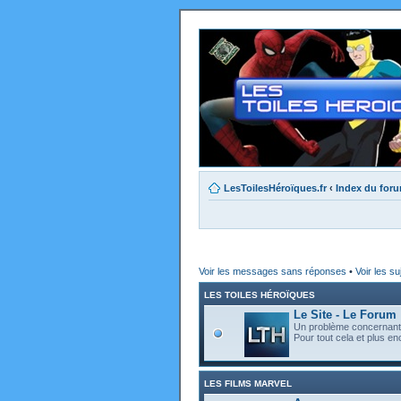
LesToilesHéroïques.fr
‹
Index du for
Voir les messages sans réponses
•
Voir les su
LES TOILES HÉROÏQUES
Le Site - Le Forum
Un problème concernant l
Pour tout cela et plus enc
LES FILMS MARVEL