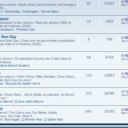
de
E
80
24263
leur univers ! Après avoir sauvé l'univers, les Avengers
Mer 
6)...
rs : Doomsday
,
Avengers : Secret Wars
iques
de
E
16
2468
astiques et leur univers ! Dans les années 1960, la
Ven 
site de Galactus (2025)...
ntastiques : Premiers pas
d New Day
de
E
9
709
rand New Day ! Outre une vie personnelle chamboulée,
Jeu 
ute Hulk et le Punisher (2026)...
de
E
69
9754
r univers ! En attendant l'arrivée des X-Men dans le
Jeu 
laireur...
eboot Marvel Studios)
n
de
E
110
19563
on univers ! Peter Parker, Miles Morales, Gwen Stacy...
Jeu 
ile dans tous les sens !
an : Beyond the Spider-Verse
de
S
315
38396
r, Ghost Rider... héros inédits ou rebootés, ils finiront
Jeu 
ran !
on Marvel
,
Jeux vidéo Marvel
el
de
E
642
19285
arvel ! The Falcon and The Winter Soldier,
Mer 
eye, She-Hulk, What If...
l : Born Again
,
Wonder Man
,
Spider-Noir