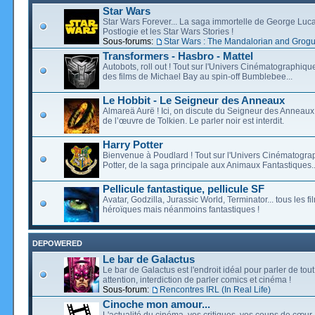
Star Wars
Star Wars Forever... La saga immortelle de George Luca
Postlogie et les Star Wars Stories !
Sous-forums:
Star Wars : The Mandalorian and Grog
Transformers - Hasbro - Mattel
Autobots, roll out ! Tout sur l'Univers Cinématographiq
des films de Michael Bay au spin-off Bumblebee...
Le Hobbit - Le Seigneur des Anneaux
Almareä Aurë ! Ici, on discute du Seigneur des Anneaux,
de l’œuvre de Tolkien. Le parler noir est interdit.
Harry Potter
Bienvenue à Poudlard ! Tout sur l'Univers Cinématogra
Potter, de la saga principale aux Animaux Fantastiques..
Pellicule fantastique, pellicule SF
Avatar, Godzilla, Jurassic World, Terminator... tous les f
héroïques mais néanmoins fantastiques !
DEPOWERED
Le bar de Galactus
Le bar de Galactus est l'endroit idéal pour parler de tout
attention, interdiction de parler comics et cinéma !
Sous-forum:
Rencontres IRL (In Real Life)
Cinoche mon amour...
L'actualité du cinéma, vos critiques, vos coups de cœur,