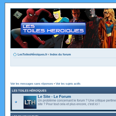
LesToilesHéroïques.fr
‹
Index du forum
Voir les messages sans réponses
•
Voir les sujets actifs
LES TOILES HÉROÏQUES
Le Site - Le Forum
Un problème concernant le forum ? Une critique pertine
site ? Pour tout cela et plus encore, c'est ici !