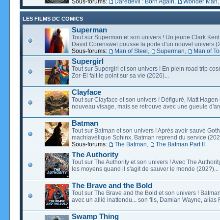
Sous-forums:
Daredevil : Born Again
,
Wonder Man
LES FILMS DC COMICS
Superman
Tout sur Superman et son univers ! Un jeune Clark Kent
David Corenswet pousse la porte d'un nouvel univers (2
Sous-forums:
Man of Steel
,
Superman
,
Man of T
Supergirl
Tout sur Supergirl et son univers ! En plein road trip co
Zor-El fait le point sur sa vie (2026)...
Clayface
Tout sur Clayface et son univers ! Défiguré, Matt Hagen
nouveau visage, mais se retrouve avec une gueule d'arg
Batman
Tout sur Batman et son univers ! Après avoir sauvé Go
machiavélique Sphinx, Batman reprend du service (2027
Sous-forums:
The Batman
,
The Batman Part II
The Authority
Tout sur The Authority et son univers ! Avec The Authority, 
les moyens quand il s'agit de sauver le monde (202?)...
The Brave and the Bold
Tout sur The Brave and the Bold et son univers ! Batman
avec un allié inattendu... son fils, Damian Wayne, alias 
Swamp Thing