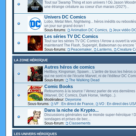
Tout sur Swamp Thing et son univers ! Où Jason Wood
une étrange créature au coeur d'un marais (202?)...
Univers DC Comics
Lobo, Metal Men, Nightwing... héros inédits ou rebootés, 
un jour sur grand écran !
Sous-forums:
Animation DC Comics
,
Jeux vidéo D
Les séries TV DC Comics
Tout sur les séries TV DC Comics ! Arrow a ouvert la voie
maintenant The Flash, Supergirl, Batwoman ou encore T
Sous-forums:
Peacemaker
,
Lanterns
,
Creature 
LA ZONE HÉROÏQUE
Autres héros de comics
Hellboy, Kingsman, Spawn... L'antre de tous les héros c
qui ne sont ni de l'écurie Marvel, ni de l'éditeur DC Comi
Sous-forum:
The Walking Dead
Comic Books
Retournons à la source ! Venez parler de vos dernières 
(Marvel, DC Comics, Dark Horse, Vertigo...).
Modérateur:
Deyvrone
Sous-forums:
VF : En direct de France
,
VO : En direct des US
Dans la niche de Krypto...
Discussions générales sur le monde super-héroïque ! D
sondages et prises de bec...
Sous-forum:
Classements
LES UNIVERS HÉROÏQUES