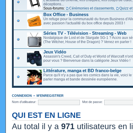
déceptions...
Sous-forums:
Cérémonies et classements
,
Quizz et
Box Office - Business
Un refuge pour la communauté du forum Business d'Allo
avec passion l'actualité du box office depuis 2003 !
Séries TV - Télévision - Streaming - Web
Nostalgique de Lost et de Stargate SG-1 ? Accro aux s
(The Witcher, House of the Dragon) ? Venez en parler !
Jeux Vidéo
Assassin's Creed, Call of Duty et World of Warcraft n'on
pour vous ? Bienvenue dans la catégorie Jeux Vidéo !
Littérature, manga et BD franco-belge
Parce qu'il n'y a pas que les comics dans la vie, voici l
parler manga et bande dessinée européenne.
CONNEXION
•
M’ENREGISTRER
Nom d’utilisateur:
Mot de passe:
QUI EST EN LIGNE
Au total il y a
971
utilisateurs en l