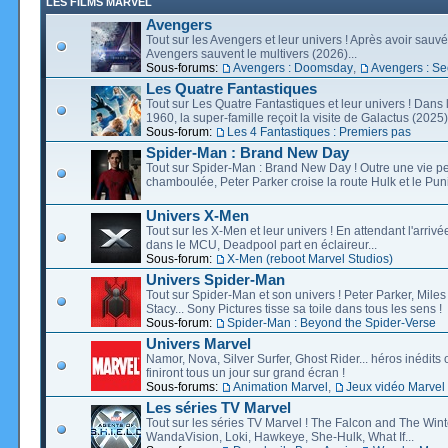
LES FILMS MARVEL
Avengers
Tout sur les Avengers et leur univers ! Après avoir sauvé 
Avengers sauvent le multivers (2026)...
Sous-forums:
Avengers : Doomsday
,
Avengers : Se
Les Quatre Fantastiques
Tout sur Les Quatre Fantastiques et leur univers ! Dans
1960, la super-famille reçoit la visite de Galactus (2025).
Sous-forum:
Les 4 Fantastiques : Premiers pas
Spider-Man : Brand New Day
Tout sur Spider-Man : Brand New Day ! Outre une vie p
chamboulée, Peter Parker croise la route Hulk et le Puni
Univers X-Men
Tout sur les X-Men et leur univers ! En attendant l'arri
dans le MCU, Deadpool part en éclaireur...
Sous-forum:
X-Men (reboot Marvel Studios)
Univers Spider-Man
Tout sur Spider-Man et son univers ! Peter Parker, Mil
Stacy... Sony Pictures tisse sa toile dans tous les sens !
Sous-forum:
Spider-Man : Beyond the Spider-Verse
Univers Marvel
Namor, Nova, Silver Surfer, Ghost Rider... héros inédits 
finiront tous un jour sur grand écran !
Sous-forums:
Animation Marvel
,
Jeux vidéo Marvel
Les séries TV Marvel
Tout sur les séries TV Marvel ! The Falcon and The Wint
WandaVision, Loki, Hawkeye, She-Hulk, What If...