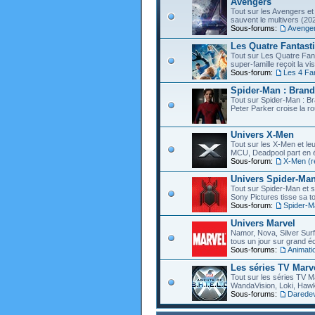
Avengers
Tout sur les Avengers et 
sauvent le multivers (202
Sous-forums:
Avenge
Les Quatre Fantast
Tout sur Les Quatre Fant
super-famille reçoit la vi
Sous-forum:
Les 4 Fa
Spider-Man : Bran
Tout sur Spider-Man : B
Peter Parker croise la ro
Univers X-Men
Tout sur les X-Men et leu
MCU, Deadpool part en éc
Sous-forum:
X-Men (r
Univers Spider-Ma
Tout sur Spider-Man et s
Sony Pictures tisse sa to
Sous-forum:
Spider-M
Univers Marvel
Namor, Nova, Silver Surfe
tous un jour sur grand éc
Sous-forums:
Animati
Les séries TV Marv
Tout sur les séries TV M
WandaVision, Loki, Hawk
Sous-forums:
Daredevi