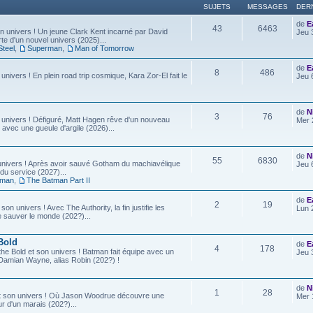
SUJETS
MESSAGES
DER
de
E
43
6463
 univers ! Un jeune Clark Kent incarné par David
Jeu 
e d'un nouvel univers (2025)...
Steel
,
Superman
,
Man of Tomorrow
de
E
8
486
 univers ! En plein road trip cosmique, Kara Zor-El fait le
Jeu 
de
N
3
76
 univers ! Défiguré, Matt Hagen rêve d'un nouveau
Mer 
 avec une gueule d'argile (2026)...
de
N
55
6830
univers ! Après avoir sauvé Gotham du machiavélique
Jeu 
u service (2027)...
tman
,
The Batman Part II
de
E
2
19
son univers ! Avec The Authority, la fin justifie les
Lun 
e sauver le monde (202?)...
Bold
de
E
4
178
he Bold et son univers ! Batman fait équipe avec un
Jeu 
ls, Damian Wayne, alias Robin (202?) !
de
N
1
28
t son univers ! Où Jason Woodrue découvre une
Mer 
r d'un marais (202?)...