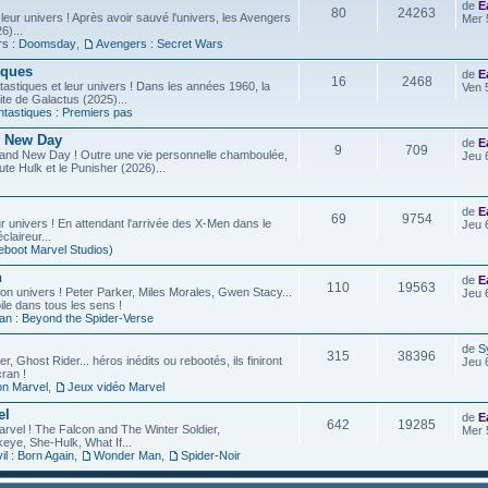
de
E
80
24263
leur univers ! Après avoir sauvé l'univers, les Avengers
Mer 
6)...
rs : Doomsday
,
Avengers : Secret Wars
iques
de
E
16
2468
astiques et leur univers ! Dans les années 1960, la
Ven 
site de Galactus (2025)...
ntastiques : Premiers pas
d New Day
de
E
9
709
rand New Day ! Outre une vie personnelle chamboulée,
Jeu 
ute Hulk et le Punisher (2026)...
de
E
69
9754
r univers ! En attendant l'arrivée des X-Men dans le
Jeu 
laireur...
eboot Marvel Studios)
n
de
E
110
19563
on univers ! Peter Parker, Miles Morales, Gwen Stacy...
Jeu 
ile dans tous les sens !
an : Beyond the Spider-Verse
de
S
315
38396
r, Ghost Rider... héros inédits ou rebootés, ils finiront
Jeu 
ran !
on Marvel
,
Jeux vidéo Marvel
el
de
E
642
19285
arvel ! The Falcon and The Winter Soldier,
Mer 
eye, She-Hulk, What If...
l : Born Again
,
Wonder Man
,
Spider-Noir