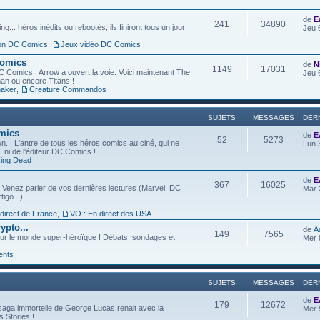
de
E
241
34890
g... héros inédits ou rebootés, ils finiront tous un jour
Jeu 
ion DC Comics
,
Jeux vidéo DC Comics
Comics
de
N
1149
17031
C Comics ! Arrow a ouvert la voie. Voici maintenant The
Jeu 
an ou encore Titans !
aker
,
Creature Commandos
SUJETS
MESSAGES
DER
omics
de
E
52
5273
... L'antre de tous les héros comics au ciné, qui ne
Lun 
l, ni de l'éditeur DC Comics !
ing Dead
de
E
367
16025
 Venez parler de vos dernières lectures (Marvel, DC
Mar 
igo...).
 direct de France
,
VO : En direct des USA
ypto...
de
A
149
7565
ur le monde super-héroïque ! Débats, sondages et
Mer 
ents
SUJETS
MESSAGES
DER
de
E
179
12672
saga immortelle de George Lucas renait avec la
Mer 
s Stories !