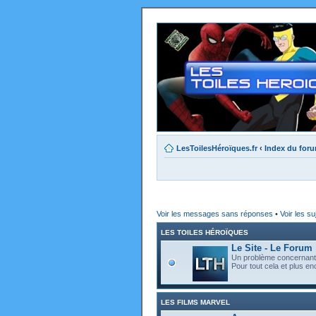
LesToilesHéroïques.fr
‹
Index du for
Voir les messages sans réponses
•
Voir les su
LES TOILES HÉROÏQUES
Le Site - Le Forum
Un problème concernant l
Pour tout cela et plus enc
LES FILMS MARVEL