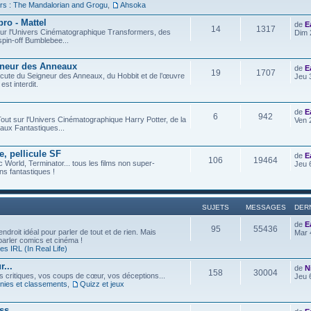
rs : The Mandalorian and Grogu
,
Ahsoka
ro - Mattel
de
E
14
1317
t sur l'Univers Cinématographique Transformers, des
Dim 
spin-off Bumblebee...
gneur des Anneaux
de
E
19
1707
iscute du Seigneur des Anneaux, du Hobbit et de l’œuvre
Jeu 
est interdit.
de
E
6
942
out sur l'Univers Cinématographique Harry Potter, de la
Ven 
aux Fantastiques...
e, pellicule SF
de
E
106
19464
c World, Terminator... tous les films non super-
Jeu 
s fantastiques !
SUJETS
MESSAGES
DER
de
E
95
55436
ndroit idéal pour parler de tout et de rien. Mais
Mar 
 parler comics et cinéma !
s IRL (In Real Life)
...
de
N
158
30004
os critiques, vos coups de cœur, vos déceptions...
Jeu 
ies et classements
,
Quizz et jeux
ess