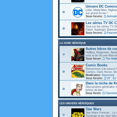
Univers DC Comics
Lobo, Metal Men, Nightwin
sur grand écran !
Sous-forums:
Animat
Les séries TV DC 
Tout sur les séries TV D
Flash, Supergirl, Batwom
Sous-forums:
Peacem
LA ZONE HÉROÏQUE
Autres héros de c
Hellboy, Kingsman, Spawn
sont ni de l'écurie Marve
Sous-forum:
The Walk
Comic Books
Retournons à la source !
Comics, Dark Horse, Vert
Modérateur:
Deyvrone
Sous-forums:
VF : En
Dans la niche de Kr
Discussions générales s
prises de bec...
Sous-forum:
Classem
LES UNIVERS HÉROÏQUES
Star Wars
Star Wars Forever... La 
Postlogie et les Star War