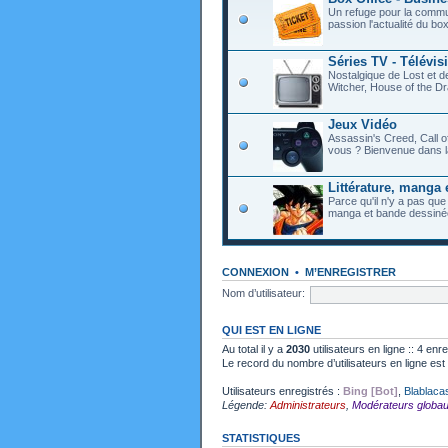
Un refuge pour la commu
passion l'actualité du bo
Séries TV - Télévis
Nostalgique de Lost et 
Witcher, House of the Dr
Jeux Vidéo
Assassin's Creed, Call o
vous ? Bienvenue dans l
Littérature, manga 
Parce qu'il n'y a pas que
manga et bande dessiné
CONNEXION
•
M’ENREGISTRER
Nom d’utilisateur:
QUI EST EN LIGNE
Au total il y a
2030
utilisateurs en ligne :: 4 enr
Le record du nombre d’utilisateurs en ligne es
Utilisateurs enregistrés :
Bing [Bot]
,
Blablaca
Légende:
Administrateurs
,
Modérateurs globa
STATISTIQUES