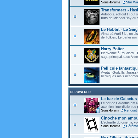
Sous-forums:
Star Wa
Transformers - Hasb
Autobots, roll out ! Tou
films de Michael Bay au 
Le Hobbit - Le Sei
Almareä Aurë ! Ici, on d
de Tolkien. Le parler noir 
Harry Potter
Bienvenue à Poudlard ! T
saga principale aux Anim
Pellicule fantastiqu
Avatar, Godzilla, Jurassi
héroïques mais néanmoin
DEPOWERED
Le bar de Galactus
Le bar de Galactus est l'e
attention, interdiction de
Sous-forum:
Rencontre
Cinoche mon amour
L'actualité du cinéma, v
Sous-forums:
Cérémon
Box Office - Busin