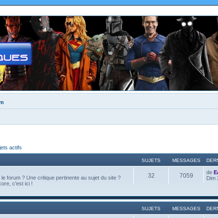
um
jets actifs
SUJETS
MESSAGES
DER
de
E
32
7059
e forum ? Une critique pertinente au sujet du site ?
Dim 
ore, c'est ici !
SUJETS
MESSAGES
DER