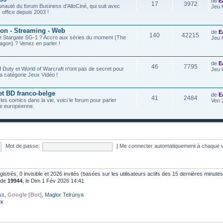
de
E
17
3972
nauté du forum Business d'AlloCiné, qui suit avec
Jeu 
x office depuis 2003 !
ion - Streaming - Web
de
E
140
42215
de Stargate SG-1 ? Accro aux séries du moment (The
Jeu 
agon) ? Venez en parler !
de
E
46
7795
f Duty et World of Warcraft n'ont pas de secret pour
Jeu 
a catégorie Jeux Vidéo !
et BD franco-belge
de
E
41
2484
 les comics dans la vie, voici le forum pour parler
Ven 
e européenne.
Mot de passe:
|
Me connecter automatiquement à chaque v
egistrés, 0 invisible et 2026 invités (basées sur les utilisateurs actifs des 15 dernières minutes
t de
19944
, le Dim 1 Fév 2026 14:41
ss
,
Google [Bot]
,
Maglor Telrúnya
ux