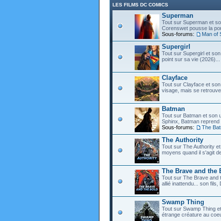
LES FILMS DC COMICS
Superman
Tout sur Superman et son
Corenswet pousse la port
Sous-forums:
Man of 
Supergirl
Tout sur Supergirl et son
point sur sa vie (2026)...
Clayface
Tout sur Clayface et son
visage, mais se retrouve
Batman
Tout sur Batman et son 
Sphinx, Batman reprend d
Sous-forums:
The Ba
The Authority
Tout sur The Authority et 
moyens quand il s'agit d
The Brave and the 
Tout sur The Brave and t
allié inattendu... son fi
Swamp Thing
Tout sur Swamp Thing e
étrange créature au coeu