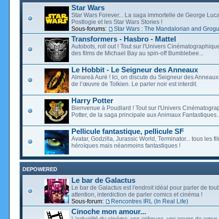
Star Wars
Star Wars Forever... La saga immortelle de George Luca
Postlogie et les Star Wars Stories !
Sous-forums:
Star Wars : The Mandalorian and Grog
Transformers - Hasbro - Mattel
Autobots, roll out ! Tout sur l'Univers Cinématographiq
des films de Michael Bay au spin-off Bumblebee...
Le Hobbit - Le Seigneur des Anneaux
Almareä Aurë ! Ici, on discute du Seigneur des Anneaux,
de l’œuvre de Tolkien. Le parler noir est interdit.
Harry Potter
Bienvenue à Poudlard ! Tout sur l'Univers Cinématogra
Potter, de la saga principale aux Animaux Fantastiques..
Pellicule fantastique, pellicule SF
Avatar, Godzilla, Jurassic World, Terminator... tous les f
héroïques mais néanmoins fantastiques !
DEPOWERED
Le bar de Galactus
Le bar de Galactus est l'endroit idéal pour parler de tout
attention, interdiction de parler comics et cinéma !
Sous-forum:
Rencontres IRL (In Real Life)
Cinoche mon amour...
L'actualité du cinéma, vos critiques, vos coups de cœur,