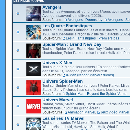
LES FILMS MARVEL
Avengers
Tout sur les Avengers et leur univers ! Après avoir sauvé 
Avengers sauvent le multivers (2026)...
Sous-forums:
Avengers : Doomsday
,
Avengers : Se
Les Quatre Fantastiques
Tout sur Les Quatre Fantastiques et leur univers ! Dans
1960, la super-famille reçoit la visite de Galactus (2025).
Sous-forum:
Les 4 Fantastiques : Premiers pas
Spider-Man : Brand New Day
Tout sur Spider-Man : Brand New Day ! Outre une vie p
chamboulée, Peter Parker croise la route Hulk et le Puni
Univers X-Men
Tout sur les X-Men et leur univers ! En attendant l'arri
dans le MCU, Deadpool part en éclaireur...
Sous-forum:
X-Men (reboot Marvel Studios)
Univers Spider-Man
Tout sur Spider-Man et son univers ! Peter Parker, Mil
Stacy... Sony Pictures tisse sa toile dans tous les sens !
Sous-forum:
Spider-Man : Beyond the Spider-Verse
Univers Marvel
Namor, Nova, Silver Surfer, Ghost Rider... héros inédits 
finiront tous un jour sur grand écran !
Sous-forums:
Animation Marvel
,
Jeux vidéo Marvel
Les séries TV Marvel
Tout sur les séries TV Marvel ! The Falcon and The Wint
WandaVision, Loki, Hawkeye, She-Hulk, What If...