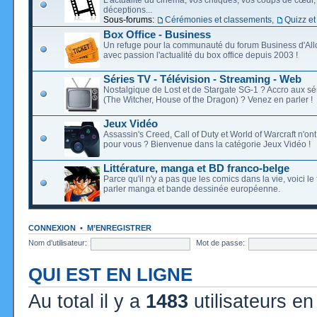
déceptions...
Sous-forums:
Cérémonies et classements
,
Quizz et
Box Office - Business
Un refuge pour la communauté du forum Business d'Allo
avec passion l'actualité du box office depuis 2003 !
Séries TV - Télévision - Streaming - Web
Nostalgique de Lost et de Stargate SG-1 ? Accro aux s
(The Witcher, House of the Dragon) ? Venez en parler !
Jeux Vidéo
Assassin's Creed, Call of Duty et World of Warcraft n'on
pour vous ? Bienvenue dans la catégorie Jeux Vidéo !
Littérature, manga et BD franco-belge
Parce qu'il n'y a pas que les comics dans la vie, voici l
parler manga et bande dessinée européenne.
CONNEXION
•
M’ENREGISTRER
Nom d’utilisateur:
Mot de passe:
QUI EST EN LIGNE
Au total il y a
1483
utilisateurs en 