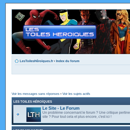
LesToilesHéroïques.fr
‹
Index du forum
Voir les messages sans réponses
•
Voir les sujets actifs
LES TOILES HÉROÏQUES
Le Site - Le Forum
Un problème concernant le forum ? Une critique pertine
site ? Pour tout cela et plus encore, c'est ici !