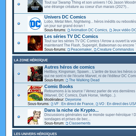
Tout sur Swamp Thing et son univers ! Où Jason Wood
une étrange créature au coeur d'un marais (202?)...
Univers DC Comics
Lobo, Metal Men, Nightwing... héros inédits ou rebootés, 
un jour sur grand écran !
Sous-forums:
Animation DC Comics
,
Jeux vidéo D
Les séries TV DC Comics
Tout sur les séries TV DC Comics ! Arrow a ouvert la voie
maintenant The Flash, Supergirl, Batwoman ou encore T
Sous-forums:
Peacemaker
,
Creature Commandos
LA ZONE HÉROÏQUE
Autres héros de comics
Hellboy, Kingsman, Spawn... L'antre de tous les héros c
qui ne sont ni de l'écurie Marvel, ni de l'éditeur DC Comi
Sous-forum:
The Walking Dead
Comic Books
Retournons à la source ! Venez parler de vos dernières 
(Marvel, DC Comics, Dark Horse, Vertigo...).
Modérateur:
Deyvrone
Sous-forums:
VF : En direct de France
,
VO : En direct des US
Dans la niche de Krypto...
Discussions générales sur le monde super-héroïque ! D
sondages et prises de bec...
Sous-forum:
Classements
LES UNIVERS HÉROÏQUES