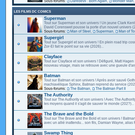
Sous-forums:
Daredevil : Born Again
,
Wonder Man
LES FILMS DC COMICS
Superman
Tout sur Superman et son univers ! Un jeune Clark Kent
David Corenswet pousse la porte d'un nouvel univers (2
Sous-forums:
Man of Steel
,
Superman
,
Man of T
Supergirl
Tout sur Supergirl et son univers ! En plein road trip co
Zor-El fait le point sur sa vie (2026)...
Clayface
Tout sur Clayface et son univers ! Défiguré, Matt Hagen
nouveau visage, mais se retrouve avec une gueule d'arg
Batman
Tout sur Batman et son univers ! Après avoir sauvé Go
machiavélique Sphinx, Batman reprend du service (2027
Sous-forums:
The Batman
,
The Batman Part II
The Authority
Tout sur The Authority et son univers ! Avec The Authority, 
les moyens quand il s'agit de sauver le monde (202?)...
The Brave and the Bold
Tout sur The Brave and the Bold et son univers ! Batman
avec un allié inattendu... son fils, Damian Wayne, alias 
Swamp Thing