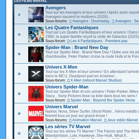
LES FILMS MARVEL
Avengers
Tout sur les Avengers et leur univers ! Après avoir sauvé 
Avengers sauvent le multivers (2026)...
Sous-forums:
Avengers : Doomsday
,
Avengers : Se
Les Quatre Fantastiques
Tout sur Les Quatre Fantastiques et leur univers ! Dans
1960, la super-famille reçoit la visite de Galactus (2025).
Sous-forum:
Les 4 Fantastiques : Premiers pas
Spider-Man : Brand New Day
Tout sur Spider-Man : Brand New Day ! Outre une vie p
chamboulée, Peter Parker croise la route Hulk et le Puni
Univers X-Men
Tout sur les X-Men et leur univers ! En attendant l'arri
dans le MCU, Deadpool part en éclaireur...
Sous-forum:
X-Men (reboot Marvel Studios)
Univers Spider-Man
Tout sur Spider-Man et son univers ! Peter Parker, Mil
Stacy... Sony Pictures tisse sa toile dans tous les sens !
Sous-forum:
Spider-Man : Beyond the Spider-Verse
Univers Marvel
Namor, Nova, Silver Surfer, Ghost Rider... héros inédits 
finiront tous un jour sur grand écran !
Sous-forums:
Animation Marvel
,
Jeux vidéo Marvel
Les séries TV Marvel
Tout sur les séries TV Marvel ! The Falcon and The Wint
WandaVision, Loki, Hawkeye, She-Hulk, What If...