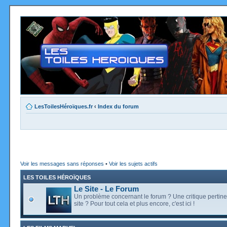
LesToilesHéroïques.fr
‹
Index du forum
Voir les messages sans réponses
•
Voir les sujets actifs
LES TOILES HÉROÏQUES
Le Site - Le Forum
Un problème concernant le forum ? Une critique pertine
site ? Pour tout cela et plus encore, c'est ici !