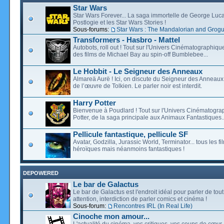
Star Wars
Star Wars Forever... La saga immortelle de George Luca
Postlogie et les Star Wars Stories !
Sous-forums:
Star Wars : The Mandalorian and Grog
Transformers - Hasbro - Mattel
Autobots, roll out ! Tout sur l'Univers Cinématographiq
des films de Michael Bay au spin-off Bumblebee...
Le Hobbit - Le Seigneur des Anneaux
Almareä Aurë ! Ici, on discute du Seigneur des Anneaux,
de l’œuvre de Tolkien. Le parler noir est interdit.
Harry Potter
Bienvenue à Poudlard ! Tout sur l'Univers Cinématogra
Potter, de la saga principale aux Animaux Fantastiques..
Pellicule fantastique, pellicule SF
Avatar, Godzilla, Jurassic World, Terminator... tous les f
héroïques mais néanmoins fantastiques !
DEPOWERED
Le bar de Galactus
Le bar de Galactus est l'endroit idéal pour parler de tout
attention, interdiction de parler comics et cinéma !
Sous-forum:
Rencontres IRL (In Real Life)
Cinoche mon amour...
L'actualité du cinéma, vos critiques, vos coups de cœur,