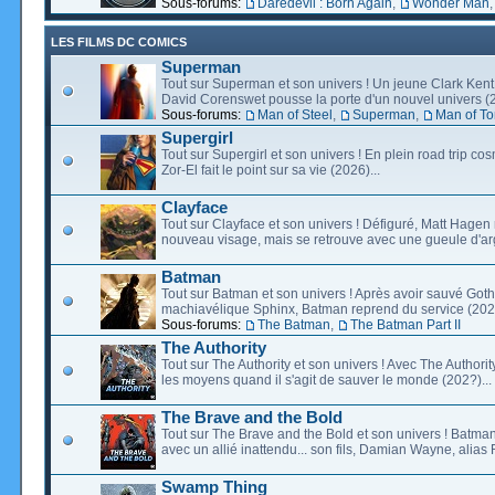
Sous-forums:
Daredevil : Born Again
,
Wonder Man
LES FILMS DC COMICS
Superman
Tout sur Superman et son univers ! Un jeune Clark Kent
David Corenswet pousse la porte d'un nouvel univers (2
Sous-forums:
Man of Steel
,
Superman
,
Man of T
Supergirl
Tout sur Supergirl et son univers ! En plein road trip co
Zor-El fait le point sur sa vie (2026)...
Clayface
Tout sur Clayface et son univers ! Défiguré, Matt Hagen
nouveau visage, mais se retrouve avec une gueule d'arg
Batman
Tout sur Batman et son univers ! Après avoir sauvé Go
machiavélique Sphinx, Batman reprend du service (2027
Sous-forums:
The Batman
,
The Batman Part II
The Authority
Tout sur The Authority et son univers ! Avec The Authority, 
les moyens quand il s'agit de sauver le monde (202?)...
The Brave and the Bold
Tout sur The Brave and the Bold et son univers ! Batman
avec un allié inattendu... son fils, Damian Wayne, alias 
Swamp Thing