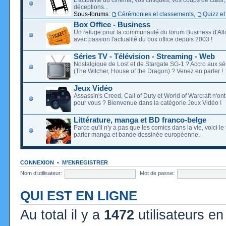
déceptions...
Sous-forums:
Cérémonies et classements
,
Quizz et
Box Office - Business
Un refuge pour la communauté du forum Business d'Allo
avec passion l'actualité du box office depuis 2003 !
Séries TV - Télévision - Streaming - Web
Nostalgique de Lost et de Stargate SG-1 ? Accro aux s
(The Witcher, House of the Dragon) ? Venez en parler !
Jeux Vidéo
Assassin's Creed, Call of Duty et World of Warcraft n'on
pour vous ? Bienvenue dans la catégorie Jeux Vidéo !
Littérature, manga et BD franco-belge
Parce qu'il n'y a pas que les comics dans la vie, voici l
parler manga et bande dessinée européenne.
CONNEXION
•
M’ENREGISTRER
Nom d’utilisateur:
Mot de passe:
QUI EST EN LIGNE
Au total il y a
1472
utilisateurs en 