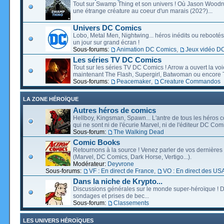
Tout sur Swamp Thing et son univers ! Où Jason Wood
une étrange créature au coeur d'un marais (202?)...
Univers DC Comics
Lobo, Metal Men, Nightwing... héros inédits ou rebootés, 
un jour sur grand écran !
Sous-forums:
Animation DC Comics
,
Jeux vidéo D
Les séries TV DC Comics
Tout sur les séries TV DC Comics ! Arrow a ouvert la voie
maintenant The Flash, Supergirl, Batwoman ou encore T
Sous-forums:
Peacemaker
,
Creature Commandos
LA ZONE HÉROÏQUE
Autres héros de comics
Hellboy, Kingsman, Spawn... L'antre de tous les héros c
qui ne sont ni de l'écurie Marvel, ni de l'éditeur DC Comi
Sous-forum:
The Walking Dead
Comic Books
Retournons à la source ! Venez parler de vos dernières 
(Marvel, DC Comics, Dark Horse, Vertigo...).
Modérateur:
Deyvrone
Sous-forums:
VF : En direct de France
,
VO : En direct des US
Dans la niche de Krypto...
Discussions générales sur le monde super-héroïque ! D
sondages et prises de bec...
Sous-forum:
Classements
LES UNIVERS HÉROÏQUES