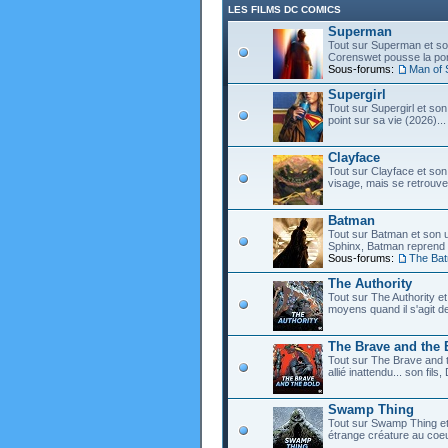
LES FILMS DC COMICS
Superman
Tout sur Superman et son
Corenswet pousse la port
Sous-forums:
Man of 
Supergirl
Tout sur Supergirl et son
point sur sa vie (2026)...
Clayface
Tout sur Clayface et son
visage, mais se retrouve
Batman
Tout sur Batman et son 
Sphinx, Batman reprend d
Sous-forums:
The Ba
The Authority
Tout sur The Authority et 
moyens quand il s'agit d
The Brave and the 
Tout sur The Brave and t
allié inattendu... son fi
Swamp Thing
Tout sur Swamp Thing e
étrange créature au coeu