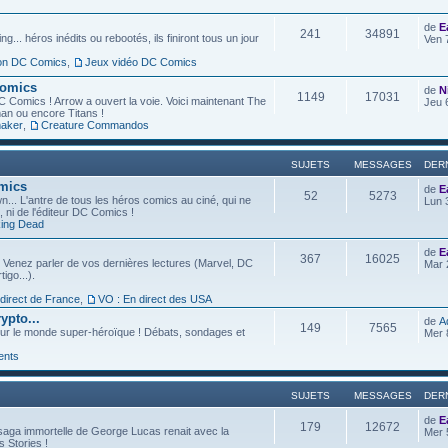
de
E
241
34891
g... héros inédits ou rebootés, ils finiront tous un jour
Ven 
ion DC Comics
,
Jeux vidéo DC Comics
Comics
de
N
1149
17031
C Comics ! Arrow a ouvert la voie. Voici maintenant The
Jeu 
an ou encore Titans !
aker
,
Creature Commandos
SUJETS
MESSAGES
DER
omics
de
E
52
5273
... L'antre de tous les héros comics au ciné, qui ne
Lun 
l, ni de l'éditeur DC Comics !
ing Dead
de
E
367
16025
 Venez parler de vos dernières lectures (Marvel, DC
Mar 
igo...).
 direct de France
,
VO : En direct des USA
ypto...
de
A
149
7565
ur le monde super-héroïque ! Débats, sondages et
Mer 
ents
SUJETS
MESSAGES
DER
de
E
179
12672
saga immortelle de George Lucas renait avec la
Mer 
s Stories !