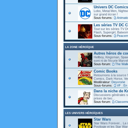
Univers DC Comics
Lobo, Metal Men, Nightwin
sur grand écran !
Sous-forums:
Animat
Les séries TV DC 
Tout sur les séries TV D
Flash, Supergirl, Batwom
Sous-forums:
Peacem
LA ZONE HÉROÏQUE
Autres héros de c
Hellboy, Kingsman, Spawn
sont ni de l'écurie Marve
Sous-forum:
The Walk
Comic Books
Retournons à la source !
Comics, Dark Horse, Vert
Modérateur:
Deyvrone
Sous-forums:
VF : En
Dans la niche de Kr
Discussions générales s
prises de bec...
Sous-forum:
Classem
LES UNIVERS HÉROÏQUES
Star Wars
Star Wars Forever... La 
Postlogie et les Star War