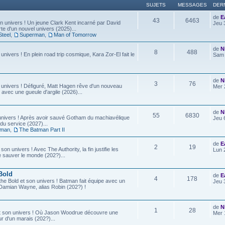
SUJETS
MESSAGES
DER
de
E
43
6463
 univers ! Un jeune Clark Kent incarné par David
Jeu 
e d'un nouvel univers (2025)...
Steel
,
Superman
,
Man of Tomorrow
de
N
8
488
 univers ! En plein road trip cosmique, Kara Zor-El fait le
Sam 
de
N
3
76
 univers ! Défiguré, Matt Hagen rêve d'un nouveau
Mer 
 avec une gueule d'argile (2026)...
de
N
55
6830
univers ! Après avoir sauvé Gotham du machiavélique
Jeu 
u service (2027)...
tman
,
The Batman Part II
de
E
2
19
son univers ! Avec The Authority, la fin justifie les
Lun 
e sauver le monde (202?)...
Bold
de
E
4
178
he Bold et son univers ! Batman fait équipe avec un
Jeu 
ls, Damian Wayne, alias Robin (202?) !
de
N
1
28
t son univers ! Où Jason Woodrue découvre une
Mer 
r d'un marais (202?)...