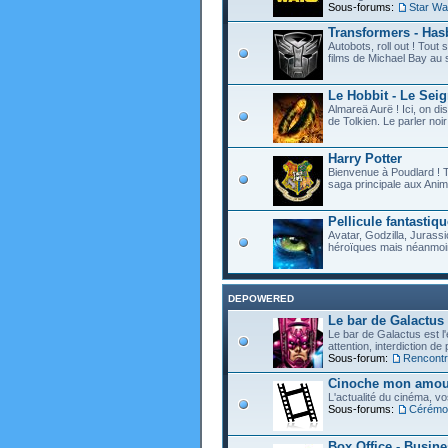
Sous-forums:
Star Wa
Transformers - Hasb
Autobots, roll out ! Tou
films de Michael Bay au 
Le Hobbit - Le Sei
Almareä Aurë ! Ici, on d
de Tolkien. Le parler noir 
Harry Potter
Bienvenue à Poudlard ! T
saga principale aux Anim
Pellicule fantastiqu
Avatar, Godzilla, Jurassi
héroïques mais néanmoin
DEPOWERED
Le bar de Galactus
Le bar de Galactus est l'e
attention, interdiction de
Sous-forum:
Rencontre
Cinoche mon amour
L'actualité du cinéma, v
Sous-forums:
Cérémon
Box Office - Busin