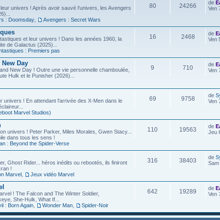
de
E
80
24266
leur univers ! Après avoir sauvé l'univers, les Avengers
Ven 
6)...
rs : Doomsday
,
Avengers : Secret Wars
iques
de
E
16
2468
astiques et leur univers ! Dans les années 1960, la
Ven 
site de Galactus (2025)...
ntastiques : Premiers pas
d New Day
de
E
9
710
rand New Day ! Outre une vie personnelle chamboulée,
Ven 
ute Hulk et le Punisher (2026)...
de
S
69
9758
r univers ! En attendant l'arrivée des X-Men dans le
Ven 
laireur...
eboot Marvel Studios)
n
de
E
110
19563
on univers ! Peter Parker, Miles Morales, Gwen Stacy...
Jeu 
ile dans tous les sens !
an : Beyond the Spider-Verse
de
S
316
38403
r, Ghost Rider... héros inédits ou rebootés, ils finiront
Sam 
ran !
on Marvel
,
Jeux vidéo Marvel
el
de
E
642
19289
arvel ! The Falcon and The Winter Soldier,
Ven 
eye, She-Hulk, What If...
l : Born Again
,
Wonder Man
,
Spider-Noir