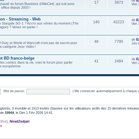
de
E
17
3973
nauté du forum Business d'AlloCiné, qui suit avec
Ven 
x office depuis 2003 !
ion - Streaming - Web
de
E
140
42223
de Stargate SG-1 ? Accro aux séries du moment (The
Ven 
agon) ? Venez en parler !
de
E
46
7795
f Duty et World of Warcraft n'ont pas de secret pour
Jeu 
a catégorie Jeux Vidéo !
et BD franco-belge
de
E
41
2484
 les comics dans la vie, voici le forum pour parler
Ven 
e européenne.
Mot de passe:
|
Me connecter automatiquement à chaque v
egistrés, 0 invisible et 1613 invités (basées sur les utilisateurs actifs des 15 dernières minutes
t de
19944
, le Dim 1 Fév 2026 14:41
[Bot]
,
NiradZedjati
ux