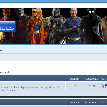
um
jets actifs
SUJETS
MESSAGES
DER
de
E
32
7059
e forum ? Une critique pertinente au sujet du site ?
Dim 
ore, c'est ici !
SUJETS
MESSAGES
DER