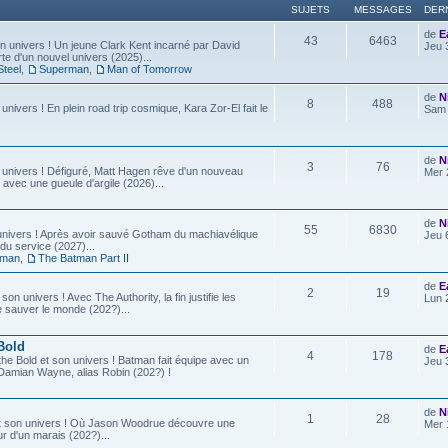
SUJETS
MESSAGES
DER
de
E
43
6463
 univers ! Un jeune Clark Kent incarné par David
Jeu 
e d'un nouvel univers (2025)...
Steel
,
Superman
,
Man of Tomorrow
de
N
8
488
 univers ! En plein road trip cosmique, Kara Zor-El fait le
Sam 
de
N
3
76
 univers ! Défiguré, Matt Hagen rêve d'un nouveau
Mer 
 avec une gueule d'argile (2026)...
de
N
55
6830
univers ! Après avoir sauvé Gotham du machiavélique
Jeu 
u service (2027)...
tman
,
The Batman Part II
de
E
2
19
son univers ! Avec The Authority, la fin justifie les
Lun 
e sauver le monde (202?)...
Bold
de
E
4
178
he Bold et son univers ! Batman fait équipe avec un
Jeu 
ls, Damian Wayne, alias Robin (202?) !
de
N
1
28
t son univers ! Où Jason Woodrue découvre une
Mer 
r d'un marais (202?)...