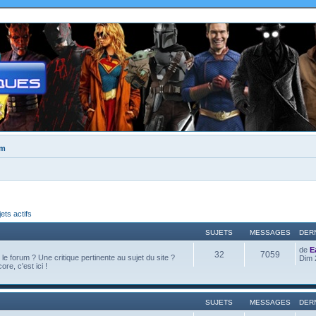
um
jets actifs
SUJETS
MESSAGES
DER
de
E
32
7059
e forum ? Une critique pertinente au sujet du site ?
Dim 
ore, c'est ici !
SUJETS
MESSAGES
DER