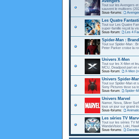
Avengers
Tout sur les Avengers et 
sauvent le multivers (202
Sous-forums:
Avenge
Les Quatre Fantast
Tout sur Les Quatre Fant
super-famille reçoit la vi
Sous-forum:
Les 4 Fa
Spider-Man : Bran
Tout sur Spider-Man : B
Peter Parker croise la ro
Univers X-Men
Tout sur les X-Men et leu
MCU, Deadpool part en éc
Sous-forum:
X-Men (r
Univers Spider-Ma
Tout sur Spider-Man et s
Sony Pictures tisse sa to
Sous-forum:
Spider-M
Univers Marvel
Namor, Nova, Silver Surfe
tous un jour sur grand éc
Sous-forums:
Animati
Les séries TV Marv
Tout sur les séries TV M
WandaVision, Loki, Hawk
Sous-forums:
Daredevi