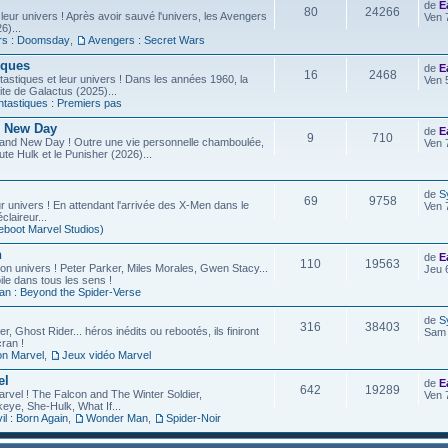
de
E
80
24266
leur univers ! Après avoir sauvé l'univers, les Avengers
Ven 
6)...
rs : Doomsday
,
Avengers : Secret Wars
iques
de
E
16
2468
astiques et leur univers ! Dans les années 1960, la
Ven 
site de Galactus (2025)...
ntastiques : Premiers pas
d New Day
de
E
9
710
rand New Day ! Outre une vie personnelle chamboulée,
Ven 
ute Hulk et le Punisher (2026)...
de
S
69
9758
r univers ! En attendant l'arrivée des X-Men dans le
Ven 
laireur...
eboot Marvel Studios)
n
de
E
110
19563
on univers ! Peter Parker, Miles Morales, Gwen Stacy...
Jeu 
ile dans tous les sens !
an : Beyond the Spider-Verse
de
S
316
38403
r, Ghost Rider... héros inédits ou rebootés, ils finiront
Sam 
ran !
on Marvel
,
Jeux vidéo Marvel
el
de
E
642
19289
arvel ! The Falcon and The Winter Soldier,
Ven 
eye, She-Hulk, What If...
l : Born Again
,
Wonder Man
,
Spider-Noir