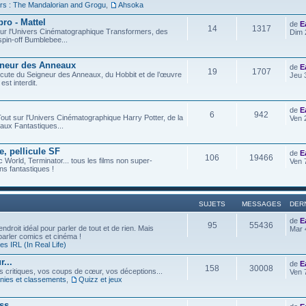
rs : The Mandalorian and Grogu
,
Ahsoka
ro - Mattel
de
E
14
1317
t sur l'Univers Cinématographique Transformers, des
Dim 
spin-off Bumblebee...
gneur des Anneaux
de
E
19
1707
iscute du Seigneur des Anneaux, du Hobbit et de l’œuvre
Jeu 
est interdit.
de
E
6
942
out sur l'Univers Cinématographique Harry Potter, de la
Ven 
aux Fantastiques...
e, pellicule SF
de
E
106
19466
c World, Terminator... tous les films non super-
Ven 
s fantastiques !
SUJETS
MESSAGES
DER
de
E
95
55436
ndroit idéal pour parler de tout et de rien. Mais
Mar 
 parler comics et cinéma !
s IRL (In Real Life)
...
de
E
158
30008
os critiques, vos coups de cœur, vos déceptions...
Ven 
ies et classements
,
Quizz et jeux
ess