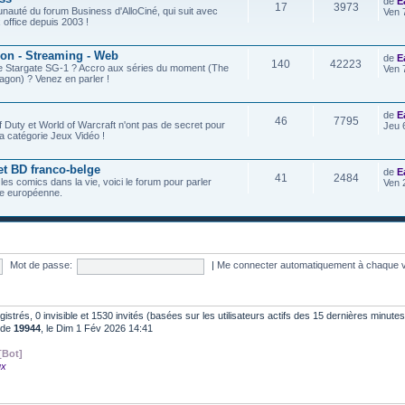
de
E
17
3973
nauté du forum Business d'AlloCiné, qui suit avec
Ven 
x office depuis 2003 !
ion - Streaming - Web
de
E
140
42223
de Stargate SG-1 ? Accro aux séries du moment (The
Ven 
agon) ? Venez en parler !
de
E
46
7795
f Duty et World of Warcraft n'ont pas de secret pour
Jeu 
a catégorie Jeux Vidéo !
et BD franco-belge
de
E
41
2484
 les comics dans la vie, voici le forum pour parler
Ven 
e européenne.
Mot de passe:
|
Me connecter automatiquement à chaque v
egistrés, 0 invisible et 1530 invités (basées sur les utilisateurs actifs des 15 dernières minutes
t de
19944
, le Dim 1 Fév 2026 14:41
[Bot]
ux