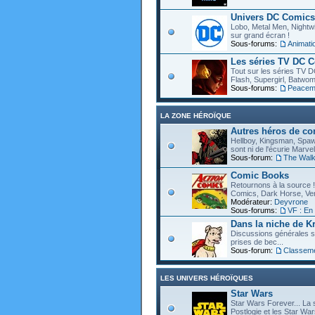
Univers DC Comics
Lobo, Metal Men, Nightwin
sur grand écran !
Sous-forums:
Animat
Les séries TV DC 
Tout sur les séries TV D
Flash, Supergirl, Batwom
Sous-forums:
Peacem
LA ZONE HÉROÏQUE
Autres héros de c
Hellboy, Kingsman, Spawn
sont ni de l'écurie Marve
Sous-forum:
The Walk
Comic Books
Retournons à la source !
Comics, Dark Horse, Vert
Modérateur:
Deyvrone
Sous-forums:
VF : En
Dans la niche de Kr
Discussions générales s
prises de bec...
Sous-forum:
Classem
LES UNIVERS HÉROÏQUES
Star Wars
Star Wars Forever... La 
Postlogie et les Star War