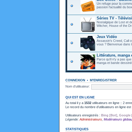
Un refuge pour la commu
passion l'actualité du bo
Séries TV - Télévis
Nostalgique de Lost et 
Witcher, House of the Dr
Jeux Vidéo
Assassin's Creed, Call o
vous ? Bienvenue dans l
Littérature, manga 
Parce qu'il n'y a pas que
manga et bande dessiné
CONNEXION
•
M’ENREGISTRER
Nom d’utilisateur:
QUI EST EN LIGNE
Au total il y a
1532
utilisateurs en ligne :: 2 enr
Le record du nombre d’utilisateurs en ligne es
Utilisateurs enregistrés :
Bing [Bot]
,
Google 
Légende:
Administrateurs
,
Modérateurs globa
STATISTIQUES