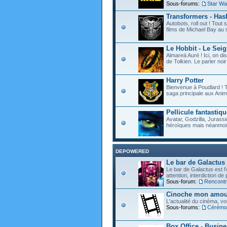
Sous-forums:
Star Wa
Transformers - Hasb
Autobots, roll out ! Tou
films de Michael Bay au 
Le Hobbit - Le Sei
Almareä Aurë ! Ici, on d
de Tolkien. Le parler noir 
Harry Potter
Bienvenue à Poudlard ! T
saga principale aux Anim
Pellicule fantastiqu
Avatar, Godzilla, Jurassi
héroïques mais néanmoin
DEPOWERED
Le bar de Galactus
Le bar de Galactus est l'e
attention, interdiction de
Sous-forum:
Rencontre
Cinoche mon amour
L'actualité du cinéma, v
Sous-forums:
Cérémon
Box Office - Busin