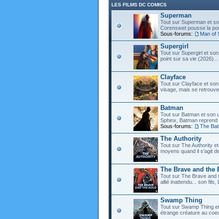
LES FILMS DC COMICS
Superman
Tout sur Superman et son
Corenswet pousse la port
Sous-forums:
Man of 
Supergirl
Tout sur Supergirl et son
point sur sa vie (2026)...
Clayface
Tout sur Clayface et son
visage, mais se retrouve
Batman
Tout sur Batman et son 
Sphinx, Batman reprend d
Sous-forums:
The Ba
The Authority
Tout sur The Authority et 
moyens quand il s'agit d
The Brave and the 
Tout sur The Brave and t
allié inattendu... son fi
Swamp Thing
Tout sur Swamp Thing e
étrange créature au coeu