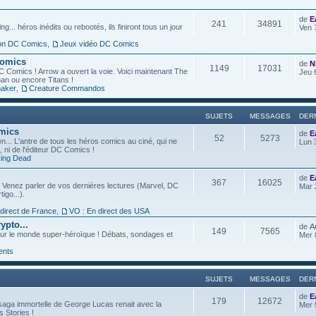
de
E
241
34891
g... héros inédits ou rebootés, ils finiront tous un jour
Ven 
ion DC Comics
,
Jeux vidéo DC Comics
Comics
de
N
1149
17031
C Comics ! Arrow a ouvert la voie. Voici maintenant The
Jeu 
an ou encore Titans !
aker
,
Creature Commandos
SUJETS
MESSAGES
DER
omics
de
E
52
5273
... L'antre de tous les héros comics au ciné, qui ne
Lun 
l, ni de l'éditeur DC Comics !
ing Dead
de
E
367
16025
 Venez parler de vos dernières lectures (Marvel, DC
Mar 
igo...).
 direct de France
,
VO : En direct des USA
ypto...
de
A
149
7565
ur le monde super-héroïque ! Débats, sondages et
Mer 
ents
SUJETS
MESSAGES
DER
de
E
179
12672
saga immortelle de George Lucas renait avec la
Mer 
s Stories !