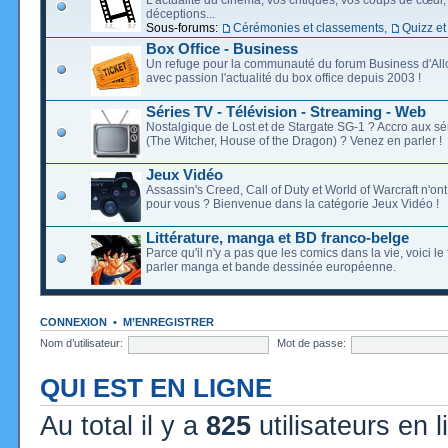
déceptions...
Sous-forums:
Cérémonies et classements
,
Quizz et
Box Office - Business
Un refuge pour la communauté du forum Business d'Allo
avec passion l'actualité du box office depuis 2003 !
Séries TV - Télévision - Streaming - Web
Nostalgique de Lost et de Stargate SG-1 ? Accro aux s
(The Witcher, House of the Dragon) ? Venez en parler !
Jeux Vidéo
Assassin's Creed, Call of Duty et World of Warcraft n'on
pour vous ? Bienvenue dans la catégorie Jeux Vidéo !
Littérature, manga et BD franco-belge
Parce qu'il n'y a pas que les comics dans la vie, voici l
parler manga et bande dessinée européenne.
CONNEXION
•
M’ENREGISTRER
Nom d’utilisateur:
Mot de passe:
QUI EST EN LIGNE
Au total il y a
825
utilisateurs en l