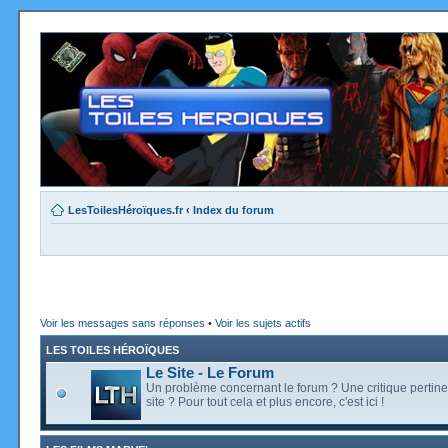
LesToilesHéroïques.fr
‹
Index du forum
Voir les messages sans réponses
•
Voir les sujets actifs
LES TOILES HÉROÏQUES
Le Site - Le Forum
Un problème concernant le forum ? Une critique pertine
site ? Pour tout cela et plus encore, c'est ici !