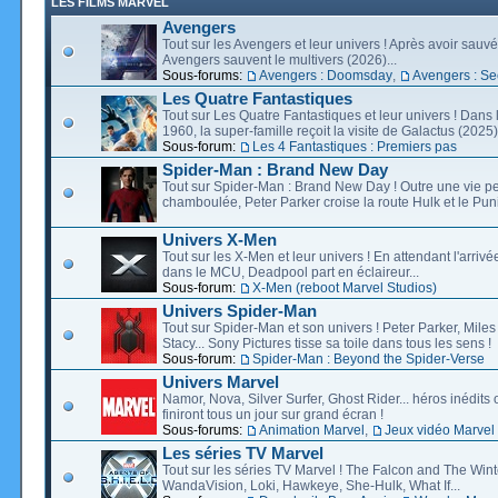
LES FILMS MARVEL
Avengers
Tout sur les Avengers et leur univers ! Après avoir sauvé 
Avengers sauvent le multivers (2026)...
Sous-forums:
Avengers : Doomsday
,
Avengers : Se
Les Quatre Fantastiques
Tout sur Les Quatre Fantastiques et leur univers ! Dans
1960, la super-famille reçoit la visite de Galactus (2025).
Sous-forum:
Les 4 Fantastiques : Premiers pas
Spider-Man : Brand New Day
Tout sur Spider-Man : Brand New Day ! Outre une vie p
chamboulée, Peter Parker croise la route Hulk et le Puni
Univers X-Men
Tout sur les X-Men et leur univers ! En attendant l'arri
dans le MCU, Deadpool part en éclaireur...
Sous-forum:
X-Men (reboot Marvel Studios)
Univers Spider-Man
Tout sur Spider-Man et son univers ! Peter Parker, Mil
Stacy... Sony Pictures tisse sa toile dans tous les sens !
Sous-forum:
Spider-Man : Beyond the Spider-Verse
Univers Marvel
Namor, Nova, Silver Surfer, Ghost Rider... héros inédits 
finiront tous un jour sur grand écran !
Sous-forums:
Animation Marvel
,
Jeux vidéo Marvel
Les séries TV Marvel
Tout sur les séries TV Marvel ! The Falcon and The Wint
WandaVision, Loki, Hawkeye, She-Hulk, What If...