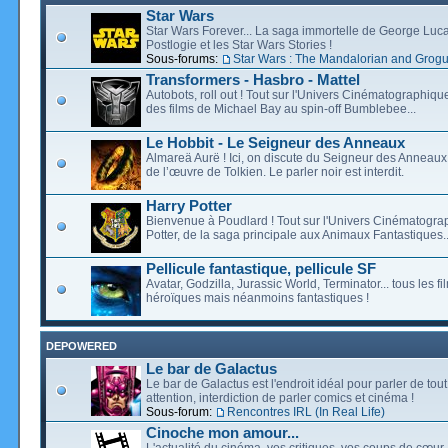
Star Wars
Star Wars Forever... La saga immortelle de George Luca
Postlogie et les Star Wars Stories !
Sous-forums:
Star Wars : The Mandalorian and Grog
Transformers - Hasbro - Mattel
Autobots, roll out ! Tout sur l'Univers Cinématographiq
des films de Michael Bay au spin-off Bumblebee...
Le Hobbit - Le Seigneur des Anneaux
Almareä Aurë ! Ici, on discute du Seigneur des Anneaux,
de l’œuvre de Tolkien. Le parler noir est interdit.
Harry Potter
Bienvenue à Poudlard ! Tout sur l'Univers Cinématogra
Potter, de la saga principale aux Animaux Fantastiques..
Pellicule fantastique, pellicule SF
Avatar, Godzilla, Jurassic World, Terminator... tous les f
héroïques mais néanmoins fantastiques !
DEPOWERED
Le bar de Galactus
Le bar de Galactus est l'endroit idéal pour parler de tout
attention, interdiction de parler comics et cinéma !
Sous-forum:
Rencontres IRL (In Real Life)
Cinoche mon amour...
L'actualité du cinéma, vos critiques, vos coups de cœur,