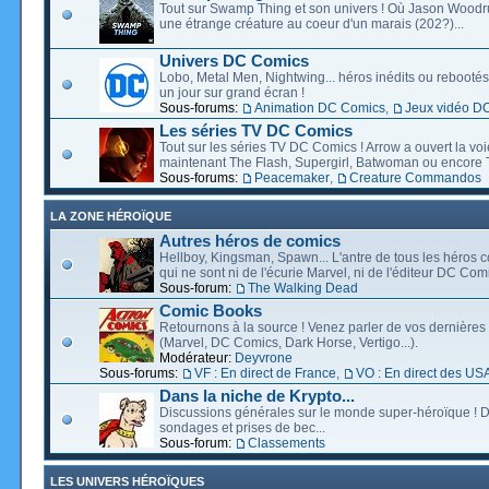
Tout sur Swamp Thing et son univers ! Où Jason Wood
une étrange créature au coeur d'un marais (202?)...
Univers DC Comics
Lobo, Metal Men, Nightwing... héros inédits ou rebootés, 
un jour sur grand écran !
Sous-forums:
Animation DC Comics
,
Jeux vidéo D
Les séries TV DC Comics
Tout sur les séries TV DC Comics ! Arrow a ouvert la voie
maintenant The Flash, Supergirl, Batwoman ou encore T
Sous-forums:
Peacemaker
,
Creature Commandos
LA ZONE HÉROÏQUE
Autres héros de comics
Hellboy, Kingsman, Spawn... L'antre de tous les héros c
qui ne sont ni de l'écurie Marvel, ni de l'éditeur DC Comi
Sous-forum:
The Walking Dead
Comic Books
Retournons à la source ! Venez parler de vos dernières 
(Marvel, DC Comics, Dark Horse, Vertigo...).
Modérateur:
Deyvrone
Sous-forums:
VF : En direct de France
,
VO : En direct des US
Dans la niche de Krypto...
Discussions générales sur le monde super-héroïque ! D
sondages et prises de bec...
Sous-forum:
Classements
LES UNIVERS HÉROÏQUES