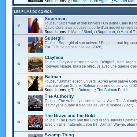
Sous-forums:
Daredevil : Born Again
,
Wonder Man
LES FILMS DC COMICS
Superman
Tout sur Superman et son univers ! Un jeune Clark Kent
David Corenswet pousse la porte d'un nouvel univers (2
Sous-forums:
Man of Steel
,
Superman
,
Man of T
Supergirl
Tout sur Supergirl et son univers ! En plein road trip co
Zor-El fait le point sur sa vie (2026)...
Clayface
Tout sur Clayface et son univers ! Défiguré, Matt Hagen
nouveau visage, mais se retrouve avec une gueule d'arg
Batman
Tout sur Batman et son univers ! Après avoir sauvé Go
machiavélique Sphinx, Batman reprend du service (2027
Sous-forums:
The Batman
,
The Batman Part II
The Authority
Tout sur The Authority et son univers ! Avec The Authority, 
les moyens quand il s'agit de sauver le monde (202?)...
The Brave and the Bold
Tout sur The Brave and the Bold et son univers ! Batman
avec un allié inattendu... son fils, Damian Wayne, alias 
Swamp Thing