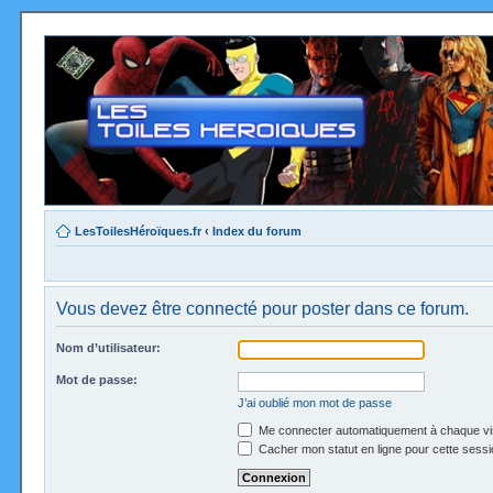
LesToilesHéroïques.fr
‹
Index du forum
Vous devez être connecté pour poster dans ce forum.
Nom d’utilisateur:
Mot de passe:
J’ai oublié mon mot de passe
Me connecter automatiquement à chaque vi
Cacher mon statut en ligne pour cette sessi