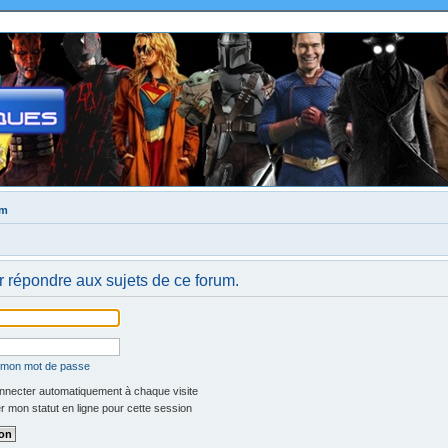
um
 répondre aux sujets de ce forum.
é mon mot de passe
necter automatiquement à chaque visite
 mon statut en ligne pour cette session