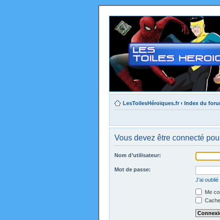
LesToilesHéroïques.fr
‹
Index du for
Vous devez être connecté pour
Nom d’utilisateur:
Mot de passe:
J’ai oubli
Me con
Cacher