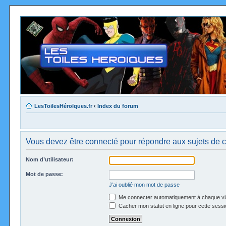
LesToilesHéroïques.fr
‹
Index du forum
Vous devez être connecté pour répondre aux sujets de c
Nom d’utilisateur:
Mot de passe:
J’ai oublié mon mot de passe
Me connecter automatiquement à chaque vi
Cacher mon statut en ligne pour cette sessi