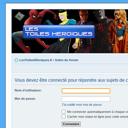
LesToilesHéroïques.fr
‹
Index du forum
Vous devez être connecté pour répondre aux sujets de c
Nom d’utilisateur:
Mot de passe:
J’ai oublié mon mot de passe
Me connecter automatiquement à chaque vi
Cacher mon statut en ligne pour cette sessi