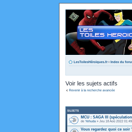
LesToilesHéroïques.fr
‹
Index du for
Voir les sujets actifs
Revenir à la recherche avancée
SUJETS
MCU : SAGA III (spéculation
de
Yehuda
» Jeu 18 Aoû 2022 01:4
Vous regardez quoi ce soir 