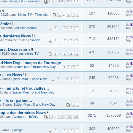
5 dans
Séries TV - Télévision -
...
Mer 
1
909
910
911
m
de
E
197
110603
 03:28 dans
Séries TV - Télévision -
...
Mer 
1
6
7
8
érales
de
E
370
261694
5:50 dans
Obi-Wan Kenobi
...
Mer 
1
13
14
15
s dernières News !
de
E
713
438178
Sep 2014 22:39 dans
Suicide
...
Mer 
1
27
28
29
urs, Discussions
de
E
470
337357
3 20:50 dans
Les séries TV
...
Mer 
1
17
18
19
and New Day - Images de Tournage
de
E
52
14220
8:59 dans
Spider-Man : Brand New Day
Mer 
1
2
3
 - Les News !
de
E
245
69968
58 dans
Spider-Man : Brand New
...
Mer 
1
8
9
10
 Fan arts, et trouvailles...
de
E
12
3035
:13 dans
Spider-Man : Brand New Day
Mer 
 Ils en parlent...
de
E
49
7574
5:47 dans
Spider-Man : Brand New Day
Mer 
1
2
 topic des dernières News
de
E
3271
1576689
:38 dans
Avengers : Infinity
...
Mer 
1
129
130
131
de
E
303
406209
36 dans
Supergirl
...
Mer 
1
11
12
13