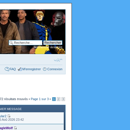
Recherche avancée
FAQ
M’enregistrer
Connexion
72 résultats trouvés •
Page
1
sur
3
•
1
2
3
NIER MESSAGE
ylar2
5 Aoû 2026 23:42
agleWolf