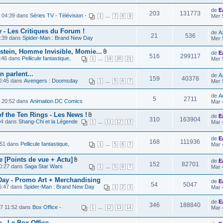
de
E
203
131773
 04:39 dans
Séries TV - Télévision -
...
Mer 
1
7
8
9
 - Les Critiques du Forum !
de
A
21
536
1:39 dans
Spider-Man : Brand New Day
Mer 
stein, Homme Invisible, Momie...
de
E
516
299117
8:46 dans
Pellicule fantastique,
...
Mer 
1
19
20
21
 parlent...
de
A
159
40378
0:45 dans
Avengers : Doomsday
...
Mer 
1
5
6
7
de
A
5
2711
4 20:52 dans
Animation DC Comics
Mar 
f the Ten Rings - Les News !
de
E
310
163904
04 dans
Shang-Chi et la Légende
...
Mar 
1
11
12
13
de
E
168
111936
:51 dans
Pellicule fantastique,
...
Mar 
1
5
6
7
ie [Points de vue + Actu]
de
E
152
82701
0:27 dans
Saga Star Wars
...
Mar 
1
5
6
7
 Day - Promo Art + Merchandising
de
E
54
5047
6:47 dans
Spider-Man : Brand New Day
Mar 
1
2
3
de
E
346
188840
17 11:52 dans
Box Office -
...
Mar 
1
12
13
14
 - Le Box-Office