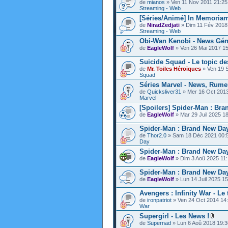
de
mianos
» Ven 11 Nov 2011 21:2
Streaming - Web
[Séries/Animé] In Memoria
de
NiradZedjati
» Dim 11 Fév 2018
Streaming - Web
Obi-Wan Kenobi - News Gén
de
EagleWolf
» Ven 26 Mai 2017 1
Suicide Squad - Le topic de
de
Mr. Toiles Héroïques
» Ven 19 
Squad
Séries Marvel - News, Rume
de
Quicksliver31
» Mer 16 Oct 201
Marvel
[Spoilers] Spider-Man : Br
de
EagleWolf
» Mar 29 Juil 2025 1
Spider-Man : Brand New Day
de
Thor2.0
» Sam 18 Déc 2021 00:
Day
Spider-Man : Brand New Day -
de
EagleWolf
» Dim 3 Aoû 2025 11
Spider-Man : Brand New Day -
de
EagleWolf
» Lun 14 Juil 2025 1
Avengers : Infinity War - Le
de
ironpatriot
» Ven 24 Oct 2014 14
War
Supergirl - Les News !
de
Supernad
» Lun 6 Aoû 2018 19: