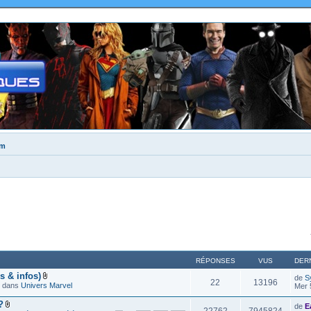
um
RÉPONSES
VUS
DER
s & infos)
de
S
22
13196
9 dans
Univers Marvel
Mer 
?
de
E
22762
7945824