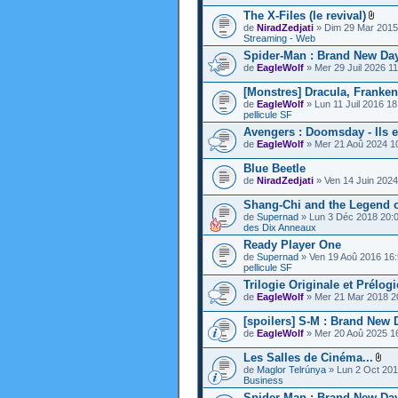
The X-Files (le revival)
de
NiradZedjati
» Dim 29 Mar 2015
Streaming - Web
Spider-Man : Brand New Day
de
EagleWolf
» Mer 29 Juil 2026 1
[Monstres] Dracula, Franken
de
EagleWolf
» Lun 11 Juil 2016 1
pellicule SF
Avengers : Doomsday - Ils en
de
EagleWolf
» Mer 21 Aoû 2024 1
Blue Beetle
de
NiradZedjati
» Ven 14 Juin 202
Shang-Chi and the Legend o
de
Supernad
» Lun 3 Déc 2018 20:
des Dix Anneaux
Ready Player One
de
Supernad
» Ven 19 Aoû 2016 16
pellicule SF
Trilogie Originale et Prélog
de
EagleWolf
» Mer 21 Mar 2018 2
[spoilers] S-M : Brand New
de
EagleWolf
» Mer 20 Aoû 2025 1
Les Salles de Cinéma...
de
Maglor Telrúnya
» Lun 2 Oct 20
Business
Spider-Man : Brand New Day