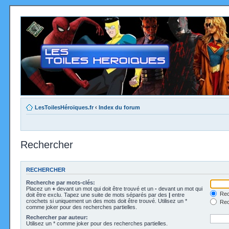
LesToilesHéroïques.fr
‹
Index du forum
Rechercher
RECHERCHER
Recherche par mots-clés:
Placez un
+
devant un mot qui doit être trouvé et un
-
devant un mot qui
Rec
doit être exclu. Tapez une suite de mots séparés par des
|
entre
crochets si uniquement un des mots doit être trouvé. Utilisez un *
Rech
comme joker pour des recherches partielles.
Rechercher par auteur:
Utilisez un * comme joker pour des recherches partielles.