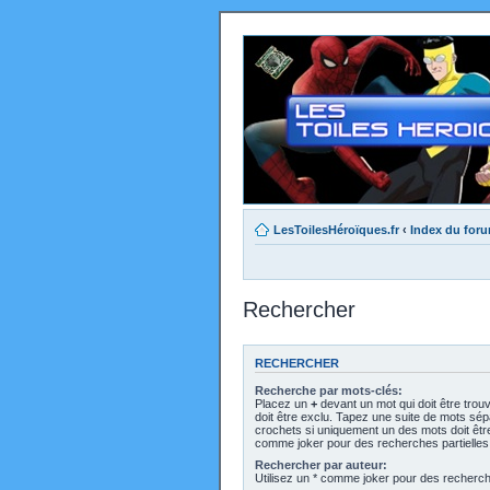
LesToilesHéroïques.fr
‹
Index du for
Rechercher
RECHERCHER
Recherche par mots-clés:
Placez un
+
devant un mot qui doit être trou
doit être exclu. Tapez une suite de mots sé
crochets si uniquement un des mots doit être 
comme joker pour des recherches partielles
Rechercher par auteur:
Utilisez un * comme joker pour des recherche