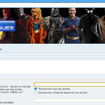
um
vé et un
-
devant un mot qui
Rechercher tous les termes
parés par des
|
entre
trouvé. Utilisez un *
Rechercher n’importe lequel de ces termes
.
s partielles.