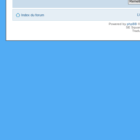
L
Index du forum
Powered by
phpBB
©
SE Squar
Tradu