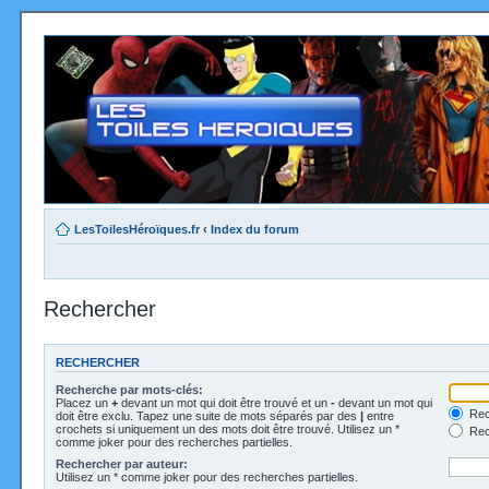
LesToilesHéroïques.fr
‹
Index du forum
Rechercher
RECHERCHER
Recherche par mots-clés:
Placez un
+
devant un mot qui doit être trouvé et un
-
devant un mot qui
Rec
doit être exclu. Tapez une suite de mots séparés par des
|
entre
crochets si uniquement un des mots doit être trouvé. Utilisez un *
Rech
comme joker pour des recherches partielles.
Rechercher par auteur:
Utilisez un * comme joker pour des recherches partielles.