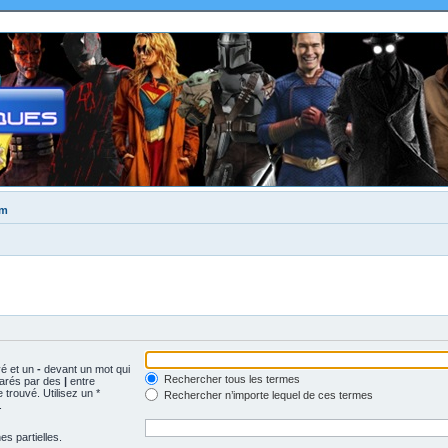
um
vé et un
-
devant un mot qui
Rechercher tous les termes
parés par des
|
entre
trouvé. Utilisez un *
Rechercher n’importe lequel de ces termes
.
s partielles.