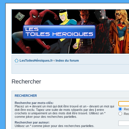
LesToilesHéroïques.fr
‹
Index du forum
Rechercher
RECHERCHER
Recherche par mots-clés:
Placez un
+
devant un mot qui doit être trouvé et un
-
devant un mot qui
Rec
doit être exclu. Tapez une suite de mots séparés par des
|
entre
crochets si uniquement un des mots doit être trouvé. Utilisez un *
Rech
comme joker pour des recherches partielles.
Rechercher par auteur:
Utilisez un * comme joker pour des recherches partielles.