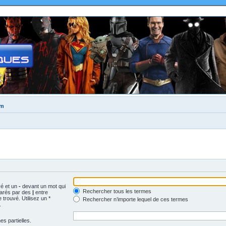
um
vé et un
-
devant un mot qui
Rechercher tous les termes
parés par des
|
entre
trouvé. Utilisez un *
Rechercher n’importe lequel de ces termes
.
s partielles.