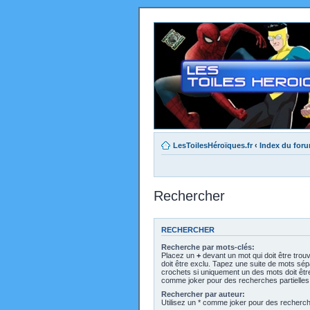
LesToilesHéroïques.fr
‹
Index du for
Rechercher
RECHERCHER
Recherche par mots-clés:
Placez un
+
devant un mot qui doit être trou
doit être exclu. Tapez une suite de mots sé
crochets si uniquement un des mots doit être 
comme joker pour des recherches partielles
Rechercher par auteur:
Utilisez un * comme joker pour des recherche