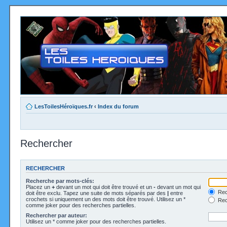
LesToilesHéroïques.fr
‹
Index du forum
Rechercher
RECHERCHER
Recherche par mots-clés:
Placez un
+
devant un mot qui doit être trouvé et un
-
devant un mot qui
Rec
doit être exclu. Tapez une suite de mots séparés par des
|
entre
crochets si uniquement un des mots doit être trouvé. Utilisez un *
Rech
comme joker pour des recherches partielles.
Rechercher par auteur:
Utilisez un * comme joker pour des recherches partielles.