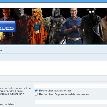
um
vé et un
-
devant un mot qui
Rechercher tous les termes
parés par des
|
entre
trouvé. Utilisez un *
Rechercher n’importe lequel de ces termes
.
s partielles.