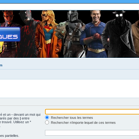
um
vé et un
-
devant un mot qui
Rechercher tous les termes
parés par des
|
entre
trouvé. Utilisez un *
Rechercher n’importe lequel de ces termes
.
s partielles.