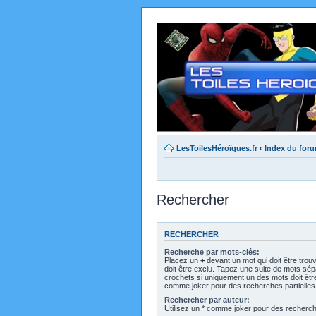
LesToilesHéroïques.fr
‹
Index du for
Rechercher
RECHERCHER
Recherche par mots-clés:
Placez un
+
devant un mot qui doit être trou
doit être exclu. Tapez une suite de mots sé
crochets si uniquement un des mots doit être 
comme joker pour des recherches partielles
Rechercher par auteur:
Utilisez un * comme joker pour des recherche