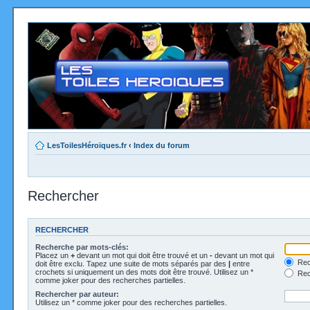
LesToilesHéroïques.fr
‹
Index du forum
Rechercher
RECHERCHER
Recherche par mots-clés:
Placez un
+
devant un mot qui doit être trouvé et un
-
devant un mot qui
Rec
doit être exclu. Tapez une suite de mots séparés par des
|
entre
crochets si uniquement un des mots doit être trouvé. Utilisez un *
Rech
comme joker pour des recherches partielles.
Rechercher par auteur:
Utilisez un * comme joker pour des recherches partielles.