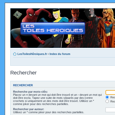
LesToilesHéroïques.fr
‹
Index du forum
Rechercher
RECHERCHER
Recherche par mots-clés:
Placez un
+
devant un mot qui doit être trouvé et un
-
devant un mot qui
Rec
doit être exclu. Tapez une suite de mots séparés par des
|
entre
crochets si uniquement un des mots doit être trouvé. Utilisez un *
Rech
comme joker pour des recherches partielles.
Rechercher par auteur:
Utilisez un * comme joker pour des recherches partielles.