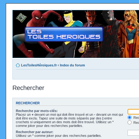
LesToilesHéroïques.fr
‹
Index du forum
Rechercher
RECHERCHER
Recherche par mots-clés:
Placez un
+
devant un mot qui doit être trouvé et un
-
devant un mot qui
Rec
doit être exclu. Tapez une suite de mots séparés par des
|
entre
crochets si uniquement un des mots doit être trouvé. Utilisez un *
Rech
comme joker pour des recherches partielles.
Rechercher par auteur:
Utilisez un * comme joker pour des recherches partielles.