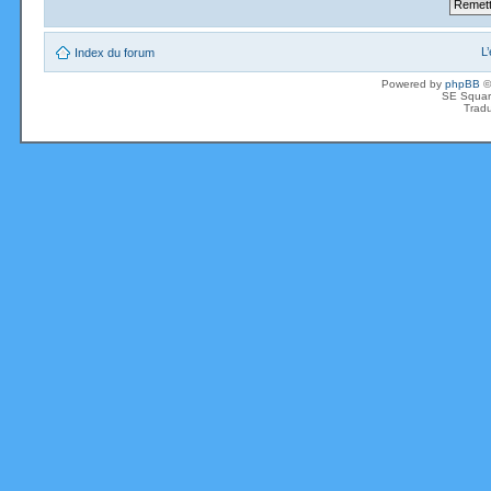
L
Index du forum
Powered by
phpBB
©
SE Squar
Tradu