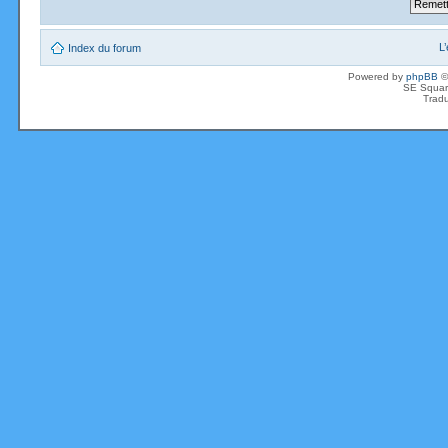
L
Index du forum
Powered by
phpBB
©
SE Squar
Tradu