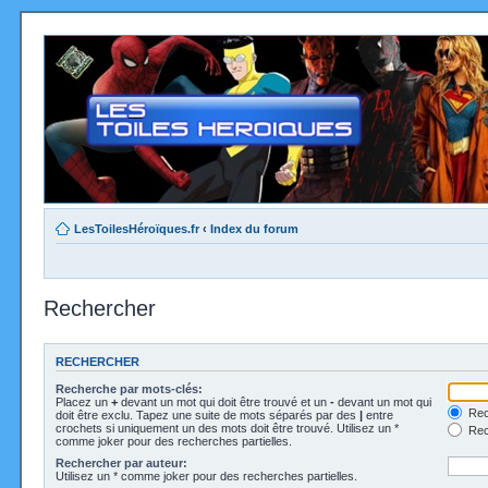
LesToilesHéroïques.fr
‹
Index du forum
Rechercher
RECHERCHER
Recherche par mots-clés:
Placez un
+
devant un mot qui doit être trouvé et un
-
devant un mot qui
Rec
doit être exclu. Tapez une suite de mots séparés par des
|
entre
crochets si uniquement un des mots doit être trouvé. Utilisez un *
Rech
comme joker pour des recherches partielles.
Rechercher par auteur:
Utilisez un * comme joker pour des recherches partielles.