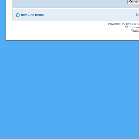
L
Index du forum
Powered by
phpBB
©
SE Squar
Tradu