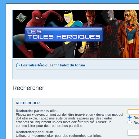
LesToilesHéroïques.fr
‹
Index du forum
Rechercher
RECHERCHER
Recherche par mots-clés:
Placez un
+
devant un mot qui doit être trouvé et un
-
devant un mot qui
Rec
doit être exclu. Tapez une suite de mots séparés par des
|
entre
crochets si uniquement un des mots doit être trouvé. Utilisez un *
Rech
comme joker pour des recherches partielles.
Rechercher par auteur:
Utilisez un * comme joker pour des recherches partielles.