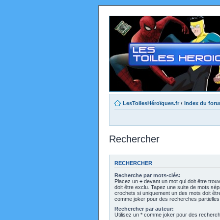
LesToilesHéroïques.fr
‹
Index du for
Rechercher
RECHERCHER
Recherche par mots-clés:
Placez un
+
devant un mot qui doit être trou
doit être exclu. Tapez une suite de mots sé
crochets si uniquement un des mots doit être 
comme joker pour des recherches partielles
Rechercher par auteur:
Utilisez un * comme joker pour des recherche