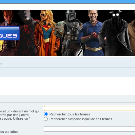
um
vé et un
-
devant un mot qui
Rechercher tous les termes
parés par des
|
entre
trouvé. Utilisez un *
Rechercher n’importe lequel de ces termes
.
s partielles.