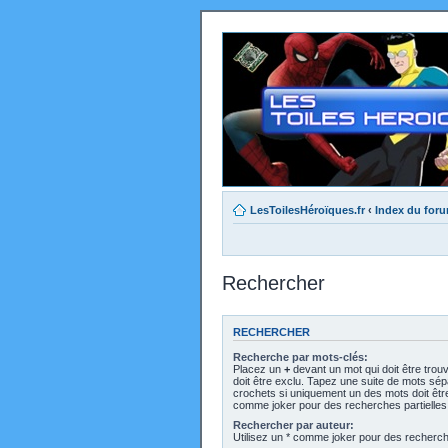
LesToilesHéroïques.fr
‹
Index du for
Rechercher
RECHERCHER
Recherche par mots-clés:
Placez un
+
devant un mot qui doit être trou
doit être exclu. Tapez une suite de mots sé
crochets si uniquement un des mots doit être 
comme joker pour des recherches partielles
Rechercher par auteur:
Utilisez un * comme joker pour des recherche