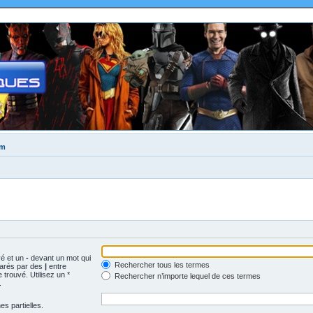
um
vé et un
-
devant un mot qui
Rechercher tous les termes
parés par des
|
entre
trouvé. Utilisez un *
Rechercher n’importe lequel de ces termes
.
s partielles.