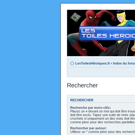
LesToilesHéroïques.fr
‹
Index du for
Rechercher
RECHERCHER
Recherche par mots-clés:
Placez un
+
devant un mot qui doit être trou
doit être exclu. Tapez une suite de mots sé
crochets si uniquement un des mots doit être 
comme joker pour des recherches partielles
Rechercher par auteur:
Utilisez un * comme joker pour des recherche