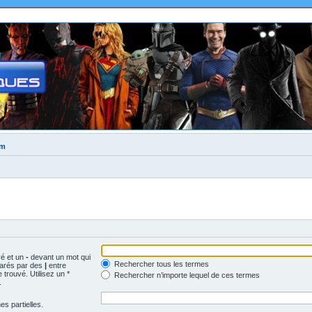
um
vé et un
-
devant un mot qui
Rechercher tous les termes
parés par des
|
entre
trouvé. Utilisez un *
Rechercher n’importe lequel de ces termes
.
s partielles.