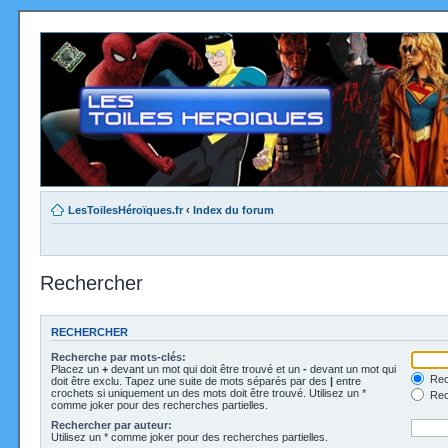
LesToilesHéroïques.fr
‹
Index du forum
Rechercher
RECHERCHER
Recherche par mots-clés:
Placez un
+
devant un mot qui doit être trouvé et un
-
devant un mot qui
Rec
doit être exclu. Tapez une suite de mots séparés par des
|
entre
crochets si uniquement un des mots doit être trouvé. Utilisez un *
Rech
comme joker pour des recherches partielles.
Rechercher par auteur:
Utilisez un * comme joker pour des recherches partielles.