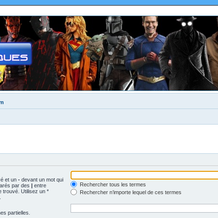
um
vé et un
-
devant un mot qui
Rechercher tous les termes
parés par des
|
entre
trouvé. Utilisez un *
Rechercher n’importe lequel de ces termes
.
s partielles.