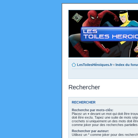
LesToilesHéroïques.fr
‹
Index du for
Rechercher
RECHERCHER
Recherche par mots-clés:
Placez un
+
devant un mot qui doit être trou
doit être exclu. Tapez une suite de mots sé
crochets si uniquement un des mots doit être 
comme joker pour des recherches partielles
Rechercher par auteur:
Utilisez un * comme joker pour des recherche