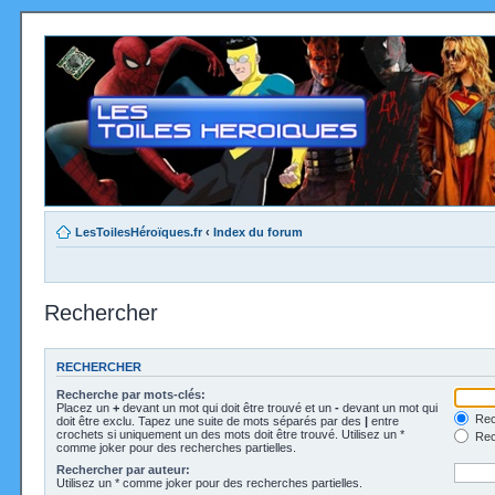
LesToilesHéroïques.fr
‹
Index du forum
Rechercher
RECHERCHER
Recherche par mots-clés:
Placez un
+
devant un mot qui doit être trouvé et un
-
devant un mot qui
Rec
doit être exclu. Tapez une suite de mots séparés par des
|
entre
crochets si uniquement un des mots doit être trouvé. Utilisez un *
Rech
comme joker pour des recherches partielles.
Rechercher par auteur:
Utilisez un * comme joker pour des recherches partielles.