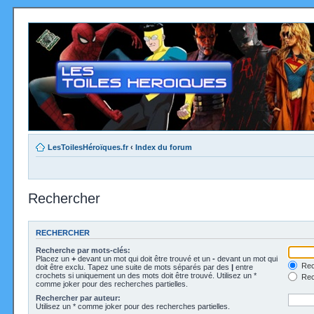
LesToilesHéroïques.fr
‹
Index du forum
Rechercher
RECHERCHER
Recherche par mots-clés:
Placez un
+
devant un mot qui doit être trouvé et un
-
devant un mot qui
Rec
doit être exclu. Tapez une suite de mots séparés par des
|
entre
crochets si uniquement un des mots doit être trouvé. Utilisez un *
Rech
comme joker pour des recherches partielles.
Rechercher par auteur:
Utilisez un * comme joker pour des recherches partielles.