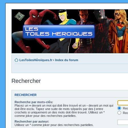
LesToilesHéroïques.fr
‹
Index du forum
Rechercher
RECHERCHER
Recherche par mots-clés:
Placez un
+
devant un mot qui doit être trouvé et un
-
devant un mot qui
Rec
doit être exclu. Tapez une suite de mots séparés par des
|
entre
crochets si uniquement un des mots doit être trouvé. Utilisez un *
Rech
comme joker pour des recherches partielles.
Rechercher par auteur:
Utilisez un * comme joker pour des recherches partielles.