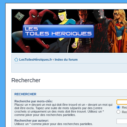
LesToilesHéroïques.fr
‹
Index du forum
Rechercher
RECHERCHER
Recherche par mots-clés:
Placez un
+
devant un mot qui doit être trouvé et un
-
devant un mot qui
Rec
doit être exclu. Tapez une suite de mots séparés par des
|
entre
crochets si uniquement un des mots doit être trouvé. Utilisez un *
Rech
comme joker pour des recherches partielles.
Rechercher par auteur:
Utilisez un * comme joker pour des recherches partielles.